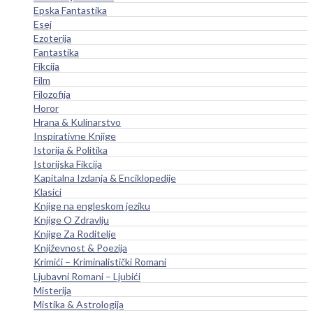
Epska Fantastika
Esej
Ezoterija
Fantastika
Fikcija
Film
Filozofija
Horor
Hrana & Kulinarstvo
Inspirativne Knjige
Istorija & Politika
Istorijska Fikcija
Kapitalna Izdanja & Enciklopedije
Klasici
Knjige na engleskom jeziku
Knjige O Zdravlju
Knjige Za Roditelje
Književnost & Poezija
Krimići – Kriminalistički Romani
Ljubavni Romani – Ljubići
Misterija
Mistika & Astrologija