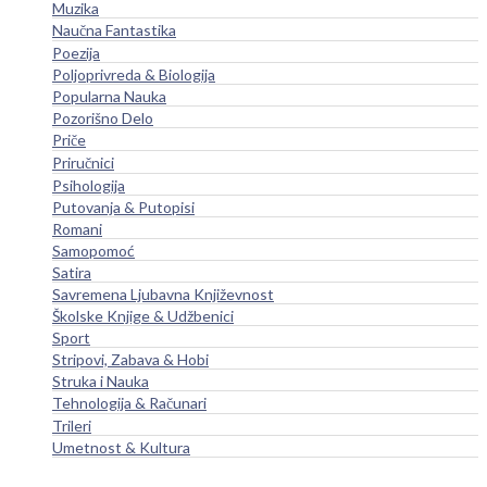
Muzika
Naučna Fantastika
Poezija
Poljoprivreda & Biologija
Popularna Nauka
Pozorišno Delo
Priče
Priručnici
Psihologija
Putovanja & Putopisi
Romani
Samopomoć
Satira
Savremena Ljubavna Književnost
Školske Knjige & Udžbenici
Sport
Stripovi, Zabava & Hobi
Struka i Nauka
Tehnologija & Računari
Trileri
Umetnost & Kultura