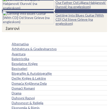
Our Father Od Ljiljana Habjanović
Đurović (na engleskom)
0
Getting Into Blues Guitar [With
CD] Od Steve Grieve (na
engleskom)
žanrovi
Alternativa
Arhitektura & Građevinarstvo
Avantura
Beletristika
Besplatne Knjige
Bestseleri
Biografije & Autobiografije
Dečije Knjige & Lektire
Domaća Književna Dela
Domaći Romani
Drama
Duhovni Razvoj
Duhovnost & Religija
Ekonomija & Biznis