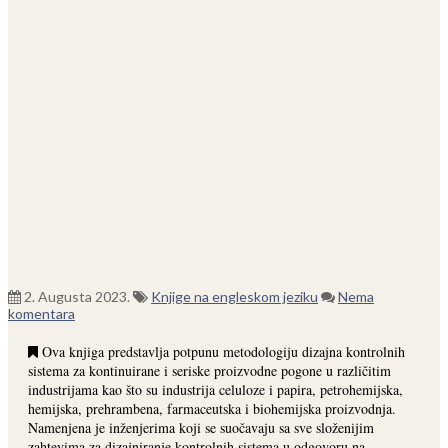
2. Augusta 2023.
Knjige na engleskom jeziku
Nema
komentara
Ova knjiga predstavlja potpunu metodologiju dizajna kontrolnih
sistema za kontinuirane i seriske proizvodne pogone u različitim
industrijama kao što su industrija celuloze i papira, petrohemijska,
hemijska, prehrambena, farmaceutska i biohemijska proizvodnja.
Namenjena je inženjerima koji se suočavaju sa sve složenijim
zahtevima za dizajniranje kontrolnih sistema u odgovoru na