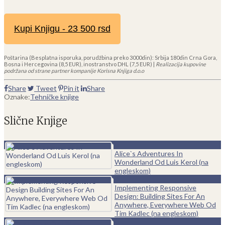
Kupi Knjigu - 23 500 rsd
Poštarina (Besplatna isporuka, porudžbina preko 3000din): Srbija 180din Crna Gora,
Bosna i Hercegovina (8,5 EUR), inostranstvo DHL (7,5 EUR) |
Realizacija kupovine
podržana od strane partner kompanije Korisna Knjiga d.o.o
Share
Tweet
Pin it
Share
Oznake:
Tehničke knjige
Slične Knjige
0
Alice`s Adventures In
Wonderland Od Luis Kerol (na
engleskom)
0
Implementing Responsive
Design: Building Sites For An
Anywhere, Everywhere Web Od
Tim Kadlec (na engleskom)
0