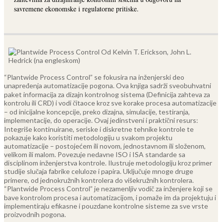
savremene ekonomske i regulatorne pritiske.
“Plantwide Process Control” se fokusira na inženjerski deo
unapređenja automatizacije pogona. Ova knjiga sadrži sveobuhvatni
paket informacija za dizajn kontrolnog sistema (Definicija zahteva za
kontrolu ili CRD) i vodi čitaoce kroz sve korake procesa automatizacije
– od inicijalne koncepcije, preko dizajna, simulacije, testiranja,
implementacije, do operacije.
Ovaj jedinstveni i praktični resurs:
Integriše kontinuirane, seriske i diskretne tehnike kontrole te
pokazuje kako koristiti metodologiju u svakom projektu
automatizacije – postojećem ili novom, jednostavnom ili složenom,
velikom ili malom. Povezuje nedavne ISO i ISA standarde sa
disciplinom inženjerstva kontrole. Ilustruje metodologiju kroz primer
studije slučaja fabrike celuloze i papira. Uključuje mnoge druge
primere, od jednokružnih kontrolera do višekružnih kontrolera.
“Plantwide Process Control” je nezamenljiv vodič za inženjere koji se
bave kontrolom procesa i automatizacijom, i pomaže im da projektuju i
implementiraju efikasne i pouzdane kontrolne sisteme za sve vrste
proizvodnih pogona.