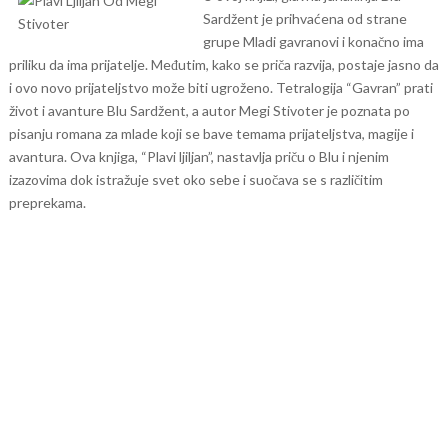
Sardžent je prihvaćena od strane
grupe Mladi gavranovi i konačno ima
priliku da ima prijatelje. Međutim, kako se priča razvija, postaje jasno da
i ovo novo prijateljstvo može biti ugroženo.
Tetralogija “Gavran” prati
život i avanture Blu Sardžent, a autor Megi Stivoter je poznata po
pisanju romana za mlade koji se bave temama prijateljstva, magije i
avantura. Ova knjiga, “Plavi ljiljan”, nastavlja priču o Blu i njenim
izazovima dok istražuje svet oko sebe i suočava se s različitim
preprekama.