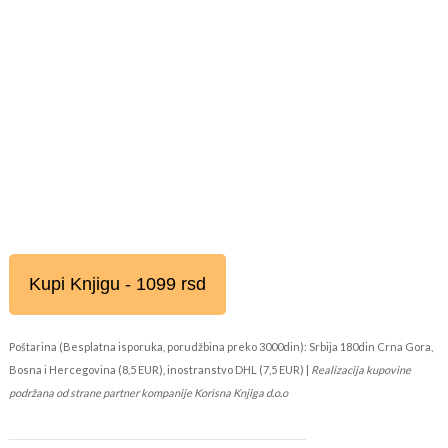
Kupi Knjigu - 1099 rsd
Poštarina (Besplatna isporuka, porudžbina preko 3000din): Srbija 180din Crna Gora,
Bosna i Hercegovina (8,5 EUR), inostranstvo DHL (7,5 EUR) |
Realizacija kupovine
podržana od strane partner kompanije Korisna Knjiga d.o.o