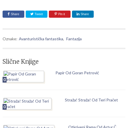
Share
Tweet
Pin it
Share
Oznake:
Avanturistička fantastika
,
Fantazija
Slične Knjige
Papir Od Goran Petrović
0
Straža! Straža! Od Teri Pračet
0
Otkriveni Rama Od Artur Č.