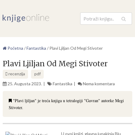
Pretraga
Početna
/
Fantastika
/
Plavi Ljiljan Od Megi Stivoter
Plavi Ljiljan Od Megi Stivoter
recenzija
pdf
25. Augusta 2023.
Fantastika
Nema komentara
"Plavi ljiljan" je treća knjiga u tetralogiji "Gavran" autorke Megi
Stivoter.
U ovoj knjizi, glavna junakinja Blu