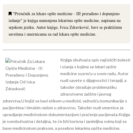
"Priručnik za lekare opšte medicine - III prerađeno i dopunjeno
izdanje" je knjiga namenjena lekarima opšte medicine, napisana na
srpskom jeziku. Autor knjige, Ivica Zdravković, bavi se praktičnim
savetima i smernicama za rad lekara opšte medicine.
Knjiga obuhvaća opis najčešćih bolesti
i stanja s kojima se lekari opšte
medicine susreću u svom radu. Autor
nudi savete o dijagnostici i terapiji, a
također obrađuje problematiku
zdravstvene zaštite i javnog
zdravstva.
U knjizi se bavi etikom u medicini, važnošću komunikacije s
pacijentima i timskim radom u zdravstvu. Također nudi smernice za
upravljanje medicinskom dokumentacijom i praćenje pacijenata.
Knjiga
je sveobuhvatna i detaljna, te će biti korisna i zanimljiva svima koji se
bave medicinskom praksom, a posebno lekarima opšte medicine.