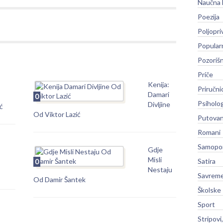
Naučna 
Poezija
Poljopri
Popular
Pozoriš
Priče
Kenija:
Priručni
Damari
0
Psiholog
Divljine
ć
Od Viktor Lazić
Putovan
Romani
Samopo
Gdje
Misli
Satira
0
Nestaju
Savreme
Od Damir Šantek
Školske
Sport
Stripovi