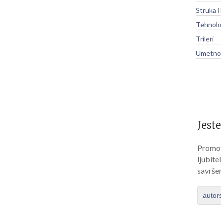
Struka i
Tehnolo
Trileri
Umetnos
Jeste
Promov
ljubite
savrše
autor