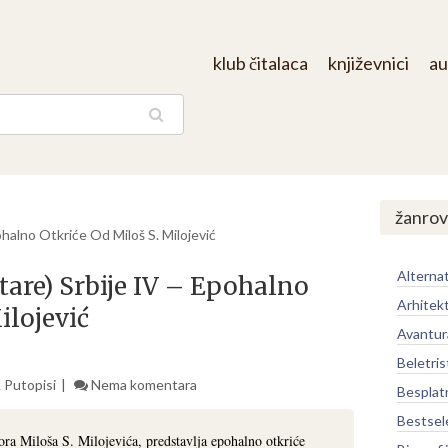
klub čitalaca
književnici
au
aga
žanrov
ohalno Otkriće Od Miloš S. Milojević
Alternat
tare) Srbije IV – Epohalno
Arhitek
ilojević
Avantur
Beletris
 Putopisi
Nema komentara
Besplat
Bestsel
ora Miloša S. Milojevića, predstavlja epohalno otkriće