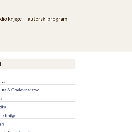
dio knjige
autorski program
i
iva
tura & Građevinarstvo
a
tika
ne Knjige
eri