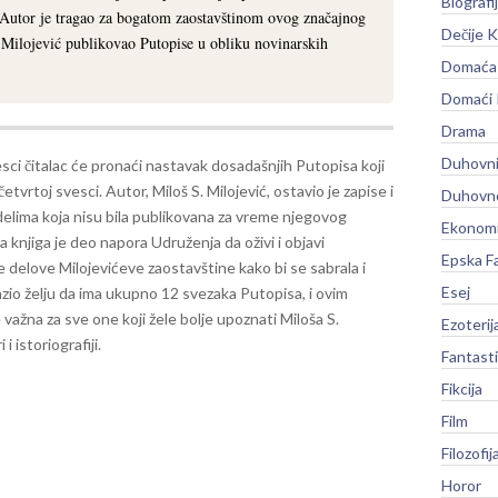
Biografi
 Autor je tragao za bogatom zaostavštinom ovog značajnog
Dečije K
e Milojević publikovao Putopise u obliku novinarskih
Domaća 
Domaći
Drama
Duhovni
sci čitalac će pronaći nastavak dosadašnjih Putopisa koji
četvrtoj svesci. Autor, Miloš S. Milojević, ostavio je zapise i
Duhovno
delima koja nisu bila publikovana za vreme njegovog
Ekonomi
a knjiga je deo napora Udruženja da oživi i objavi
Epska F
 delove Milojevićeve zaostavštine kako bi se sabrala i
Esej
razio želju da ima ukupno 12 svezaka Putopisa, i ovim
e važna za sve one koji žele bolje upoznati Miloša S.
Ezoterij
i istoriografiji.
Fantast
Fikcija
Film
Filozofij
Horor