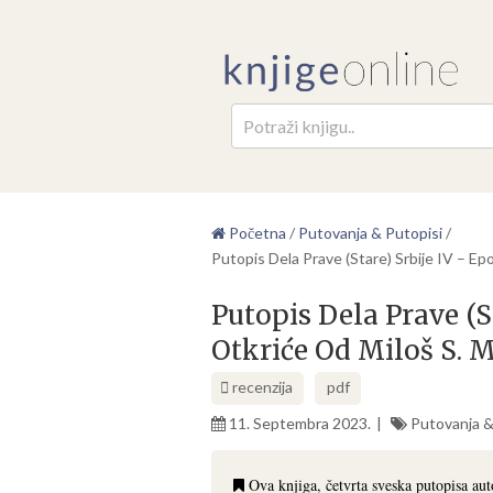
Pretr
Početna
/
Putovanja & Putopisi
/
Putopis Dela Prave (Stare) Srbije IV – Ep
Putopis Dela Prave (S
Otkriće Od Miloš S. M
recenzija
pdf
11. Septembra 2023.
Putovanja &
Ova knjiga, četvrta sveska putopisa aut