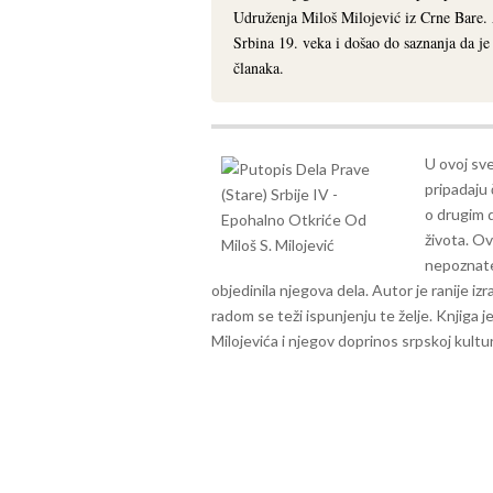
Udruženja Miloš Milojević iz Crne Bare.
Srbina 19. veka i došao do saznanja da j
članaka.
U ovoj sve
pripadaju 
o drugim 
života. Ov
nepoznate
objedinila njegova dela. Autor je ranije iz
radom se teži ispunjenju te želje.
Knjiga j
Milojevića i njegov doprinos srpskoj kulturi 