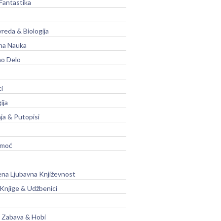
Fantastika
vreda & Biologija
na Nauka
no Delo
ci
ija
ja & Putopisi
moć
na Ljubavna Književnost
 Knjige & Udžbenici
, Zabava & Hobi