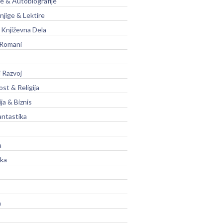
je & Autobiografije
njige & Lektire
Književna Dela
 Romani
 Razvoj
st & Religija
ja & Biznis
antastika
a
ika
a