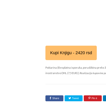
Kupi Knjigu - 2420 rsd
Poštarina (Besplatna isporuka, porudžbina preko 3
inostranstvo DHL (7,5 EUR) |
Realizacija kupovine p
Share
Tweet
Pin it