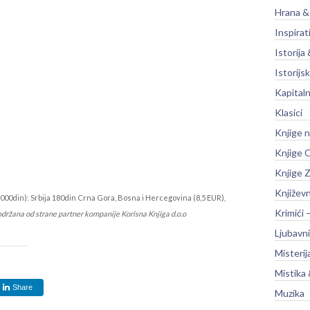
Hrana &
Inspirat
Istorija 
Istorijsk
Kapitaln
Klasici
Knjige 
Knjige O
Knjige Z
Književ
000din): Srbija 180din Crna Gora, Bosna i Hercegovina (8,5 EUR),
Krimići 
održana od strane partner kompanije Korisna Knjiga d.o.o
Ljubavni
Misterij
Mistika 
Share
Muzika