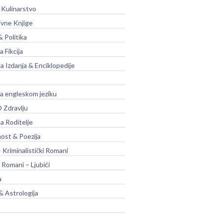
 Kulinarstvo
ivne Knjige
& Politika
a Fikcija
a Izdanja & Enciklopedije
na engleskom jeziku
 Zdravlju
a Roditelje
nost & Poezija
– Kriminalistički Romani
 Romani – Ljubići
a
& Astrologija