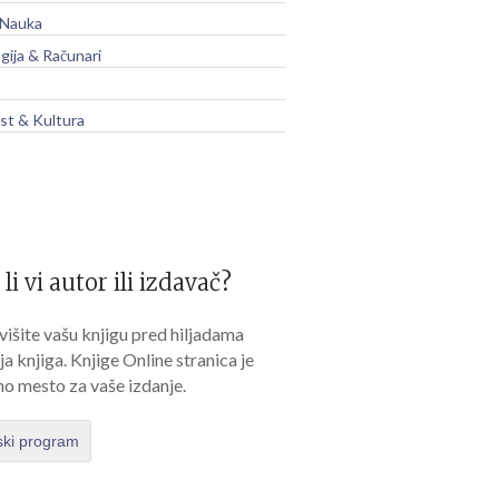
 Nauka
gija & Računari
t & Kultura
 li vi autor ili izdavač?
išite vašu knjigu pred hiljadama
lja knjiga. Knjige Online stranica je
no mesto za vaše izdanje.
ski program