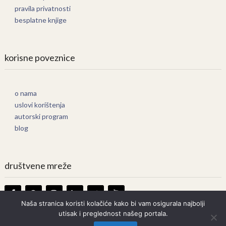
pravila privatnosti
besplatne knjige
korisne poveznice
o nama
uslovi korištenja
autorski program
blog
društvene mreže
Naša stranica koristi kolačiće kako bi vam osigurala najbolji
utisak i preglednost našeg portala.
Knjige Online
Copyright © 2026.