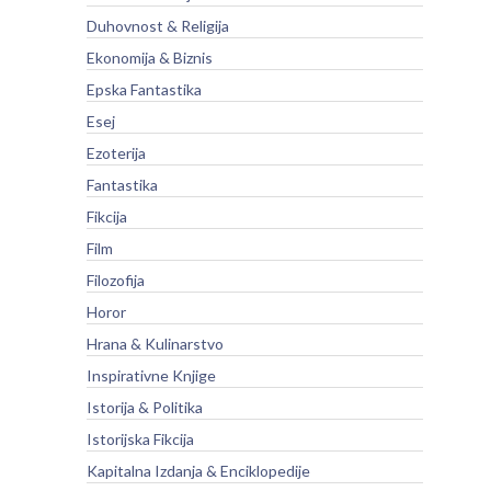
Duhovnost & Religija
Ekonomija & Biznis
Epska Fantastika
Esej
Ezoterija
Fantastika
Fikcija
Film
Filozofija
Horor
Hrana & Kulinarstvo
Inspirativne Knjige
Istorija & Politika
Istorijska Fikcija
Kapitalna Izdanja & Enciklopedije