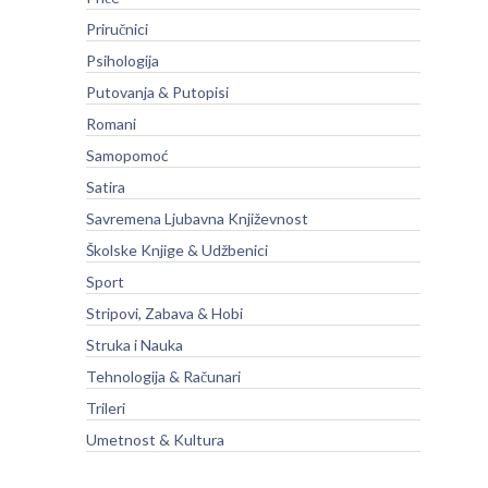
Priručnici
Psihologija
Putovanja & Putopisi
Romani
Samopomoć
Satira
Savremena Ljubavna Književnost
Školske Knjige & Udžbenici
Sport
Stripovi, Zabava & Hobi
Struka i Nauka
Tehnologija & Računari
Trileri
Umetnost & Kultura