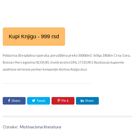
Kupi Knjigu - 999 rsd
Poštarina (Besplatna isporuka, porudžbina preko 3000din): Srbija 180din Crna Gora,
Bosna i Hercegovina (8,5 EUR), inostranstvo DHL (7,5 EUR) |
Realizacija kupovine
podržana od strane partner kompanije Korisna Knjiga d.o.o
Share
Tweet
Pin it
Share
Oznake:
Motivaciona literatura