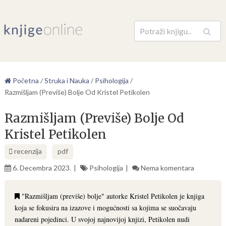
Pretraga
Početna
/
Struka i Nauka
/
Psihologija
/
Razmišljam (Previše) Bolje Od Kristel Petikolen
Razmišljam (Previše) Bolje Od
Kristel Petikolen
recenzija
pdf
6. Decembra 2023.
Psihologija
Nema komentara
"Razmišljam (previše) bolje" autorke Kristel Petikolen je knjiga
koja se fokusira na izazove i mogućnosti sa kojima se suočavaju
nadareni pojedinci. U svojoj najnovijoj knjizi, Petikolen nudi