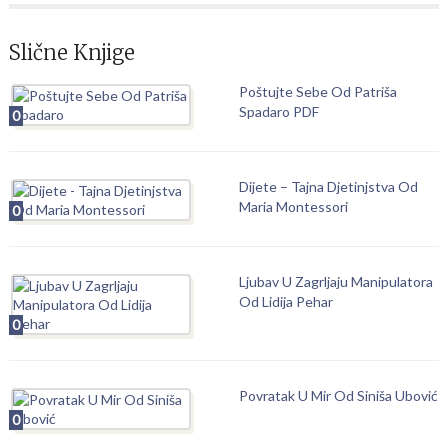
Slične Knjige
Poštujte Sebe Od Patriša
Spadaro PDF
0
Dijete – Tajna Djetinjstva Od
Maria Montessori
0
Ljubav U Zagrljaju Manipulatora
Od Lidija Pehar
0
Povratak U Mir Od Siniša Ubović
0