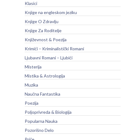
Klasici
Knjige na engleskom jeziku
Knjige O Zdravlju
Knjige Za Roditelje
Književnost & Poezija
Krimići – Kriminalistički Romani
Ljubavni Romani – Ljubići
Misterija
Mistika & Astrologija
Muzika
Naučna Fantastika
Poezija
Poljoprivreda & Biologija
Popularna Nauka
Pozorišno Delo
Priče