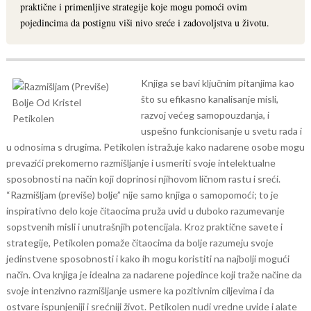
praktične i primenljive strategije koje mogu pomoći ovim
pojedincima da postignu viši nivo sreće i zadovoljstva u životu.
Knjiga se bavi ključnim pitanjima kao
što su efikasno kanalisanje misli,
razvoj većeg samopouzdanja, i
uspešno funkcionisanje u svetu rada i
u odnosima s drugima. Petikolen istražuje kako nadarene osobe mogu
prevazići prekomerno razmišljanje i usmeriti svoje intelektualne
sposobnosti na način koji doprinosi njihovom ličnom rastu i sreći.
“Razmišljam (previše) bolje” nije samo knjiga o samopomoći; to je
inspirativno delo koje čitaocima pruža uvid u duboko razumevanje
sopstvenih misli i unutrašnjih potencijala. Kroz praktične savete i
strategije, Petikolen pomaže čitaocima da bolje razumeju svoje
jedinstvene sposobnosti i kako ih mogu koristiti na najbolji mogući
način.
Ova knjiga je idealna za nadarene pojedince koji traže načine da
svoje intenzivno razmišljanje usmere ka pozitivnim ciljevima i da
ostvare ispunjeniji i srećniji život. Petikolen nudi vredne uvide i alate