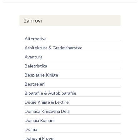
žanrovi
Alternativa
Arhitektura & Građevinarstvo
Avantura
Beletristika
Besplatne Knjige
Bestseleri
Biografije & Autobiografije
Dečije Knjige & Lektire
Domaća Književna Dela
Domaći Romani
Drama
Duhovni Razvoj