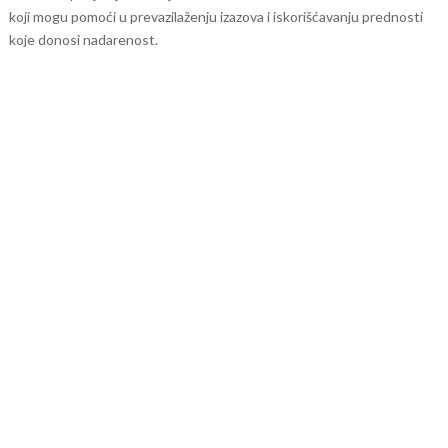
koji mogu pomoći u prevazilaženju izazova i iskorišćavanju prednosti
koje donosi nadarenost.