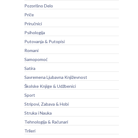
Pozorišno Delo
Priče
Priručnici
Psihologija
Putovanja & Putopisi
Romani
Samopomoć
Satira
Savremena Ljubavna Književnost
Školske Knjige & Udžbenici
Sport
Stripovi, Zabava & Hobi
Struka i Nauka
Tehnologija & Računari
Trileri