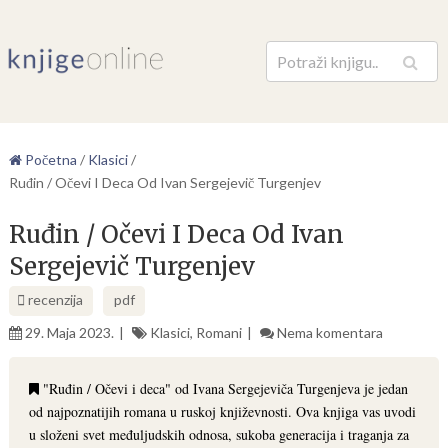
Pretraga
Početna
/
Klasici
/
Ruđin / Očevi I Deca Od Ivan Sergejevič Turgenjev
Ruđin / Očevi I Deca Od Ivan
Sergejevič Turgenjev
recenzija
pdf
29. Maja 2023.
Klasici
,
Romani
Nema komentara
"Ruđin / Očevi i deca" od Ivana Sergejeviča Turgenjeva je jedan
od najpoznatijih romana u ruskoj književnosti. Ova knjiga vas uvodi
u složeni svet međuljudskih odnosa, sukoba generacija i traganja za