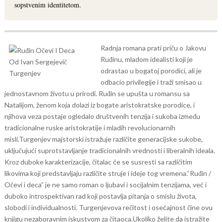
sopstvenim identitetom.
Radnja romana prati priču o Jakovu
Ruđinu, mladom idealisti koji je
odrastao u bogatoj porodici, ali je
odbacio privilegije i traži smisao u
jednostavnom životu u prirodi. Ruđin se upušta u romansu sa
Natalijom, ženom koja dolazi iz bogate aristokratske porodice, i
njihova veza postaje ogledalo društvenih tenzija i sukoba između
tradicionalne ruske aristokratije i mladih revolucionarnih
misli.
Turgenjev majstorski istražuje različite generacijske sukobe,
uključujući suprotstavljanje tradicionalnih vrednosti i liberalnih ideala.
Kroz duboke karakterizacije, čitalac će se susresti sa različitim
likovima koji predstavljaju različite struje i ideje tog vremena.
“Ruđin /
Očevi i deca” je ne samo roman o ljubavi i socijalnim tenzijama, već i
duboko introspektivan rad koji postavlja pitanja o smislu života,
slobodi i individualnosti. Turgenjevova rečitost i osećajnost čine ovu
knjigu nezaboravnim iskustvom za čitaoca.
Ukoliko želite da istražite