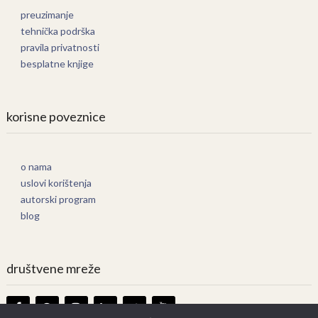
preuzimanje
tehnička podrška
pravila privatnosti
besplatne knjige
korisne poveznice
o nama
uslovi korištenja
autorski program
blog
društvene mreže