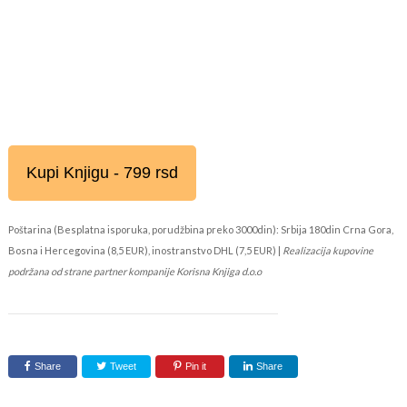
Kupi Knjigu - 799 rsd
Poštarina (Besplatna isporuka, porudžbina preko 3000din): Srbija 180din Crna Gora,
Bosna i Hercegovina (8,5 EUR), inostranstvo DHL (7,5 EUR) |
Realizacija kupovine
podržana od strane partner kompanije Korisna Knjiga d.o.o
Share
Tweet
Pin it
Share