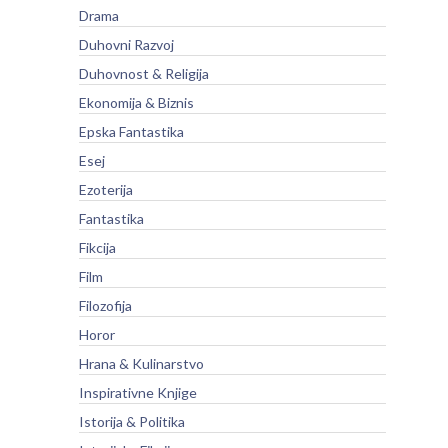
Drama
Duhovni Razvoj
Duhovnost & Religija
Ekonomija & Biznis
Epska Fantastika
Esej
Ezoterija
Fantastika
Fikcija
Film
Filozofija
Horor
Hrana & Kulinarstvo
Inspirativne Knjige
Istorija & Politika