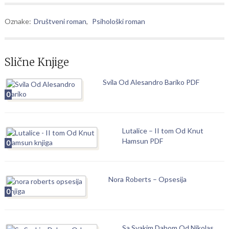
Oznake:
Društveni roman
,
Psihološki roman
Slične Knjige
Svila Od Alesandro Bariko PDF
0
Lutalice – II tom Od Knut
Hamsun PDF
0
Nora Roberts – Opsesija
0
Sa Svakim Dahom Od Nikolas