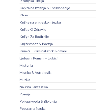
Istorijska Fikcija
Kapitalna Izdanja & Enciklopedije
Klasici
Knjige na engleskom jeziku
Knjige O Zdravlju
Knjige Za Roditelje
Književnost & Poezija
Krimići – Kriminalistički Romani
Ljubavni Romani – Ljubići
Misterija
Mistika & Astrologija
Muzika
Naučna Fantastika
Poezija
Poljoprivreda & Biologija
Popularna Nauka