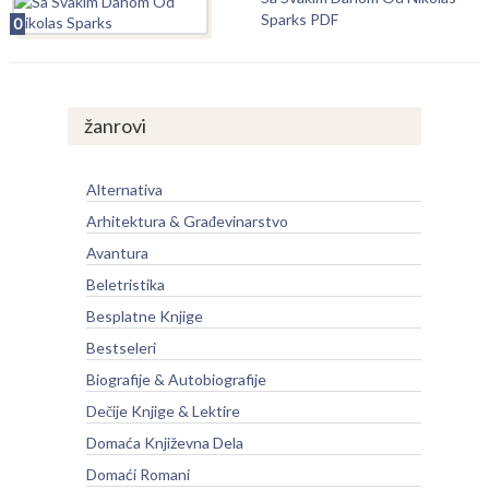
Sparks PDF
0
žanrovi
Alternativa
Arhitektura & Građevinarstvo
Avantura
Beletristika
Besplatne Knjige
Bestseleri
Biografije & Autobiografije
Dečije Knjige & Lektire
Domaća Književna Dela
Domaći Romani