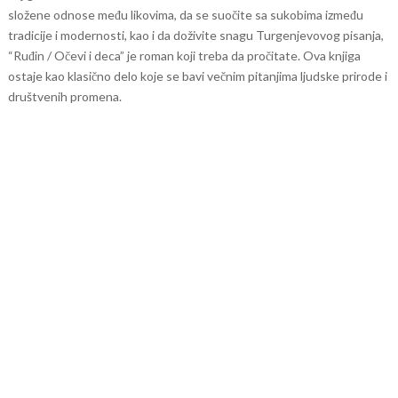
složene odnose među likovima, da se suočite sa sukobima između
tradicije i modernosti, kao i da doživite snagu Turgenjevovog pisanja,
“Ruđin / Očevi i deca” je roman koji treba da pročitate. Ova knjiga
ostaje kao klasično delo koje se bavi večnim pitanjima ljudske prirode i
društvenih promena.