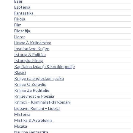
Esej
Ezoterija
Fantastika
Fikcija
Film
Filozofija
Horor
Hrana & Kulinarstvo
Inspirativne Knjige
Istorija & Politika
Istorijska Fikcija
Kapitalna Izdanja & Enciklopedije
Klasici
Knjige na engleskom jeziku
Knjige O Zdravlju
Knjige Za Roditelje
Književnost & Poezija
Krimići – Kriminalistički Romani
Ljubavni Romani – Ljubići
Misterija
Mistika & Astrologija
Muzika
Naučna Fantastika