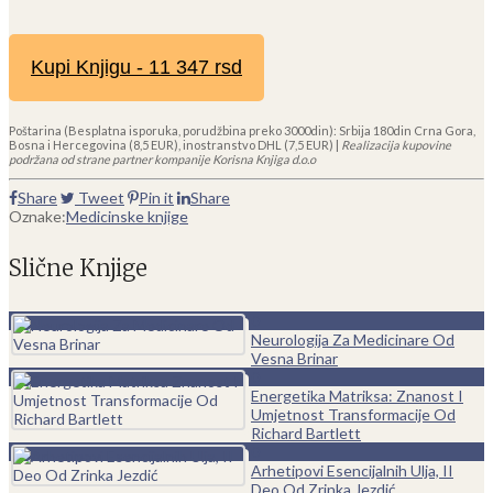
Kupi Knjigu - 11 347 rsd
Poštarina (Besplatna isporuka, porudžbina preko 3000din): Srbija 180din Crna Gora,
Bosna i Hercegovina (8,5 EUR), inostranstvo DHL (7,5 EUR) |
Realizacija kupovine
podržana od strane partner kompanije Korisna Knjiga d.o.o
Share
Tweet
Pin it
Share
Oznake:
Medicinske knjige
Slične Knjige
0
Neurologija Za Medicinare Od
Vesna Brinar
0
Energetika Matriksa: Znanost I
Umjetnost Transformacije Od
Richard Bartlett
0
Arhetipovi Esencijalnih Ulja, II
Deo Od Zrinka Jezdić