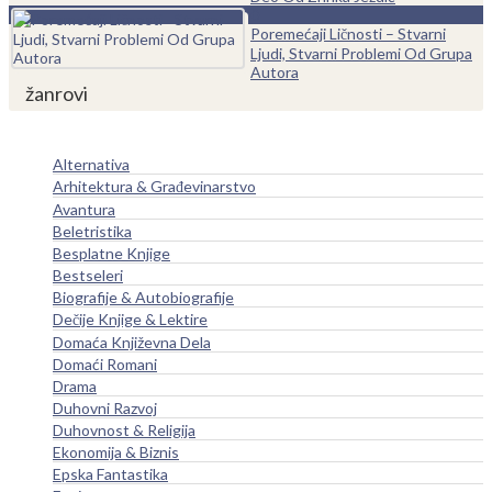
0
Poremećaji Ličnosti – Stvarni
Ljudi, Stvarni Problemi Od Grupa
Autora
žanrovi
Alternativa
Arhitektura & Građevinarstvo
Avantura
Beletristika
Besplatne Knjige
Bestseleri
Biografije & Autobiografije
Dečije Knjige & Lektire
Domaća Književna Dela
Domaći Romani
Drama
Duhovni Razvoj
Duhovnost & Religija
Ekonomija & Biznis
Epska Fantastika