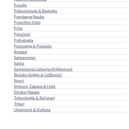
Poezija
Poljoprivreda & Biologija
Popularna Nauka
Pozorišno Delo
Priče
Priručnici
Psihologija
Putovanja & Putopisi
Romani
Samopomoć
Satira
Savremena Ljubavna Književnost
Školske Knjige & Udžbenici
Sport
Stripovi, Zabava & Hobi
Struka i Nauka
Tehnologija & Računari
Trileri
Umetnost & Kultura