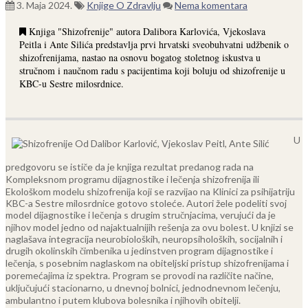
3. Maja 2024.
Knjige O Zdravlju
Nema komentara
Knjiga "Shizofrenije" autora Dalibora Karlovića, Vjekoslava
Peitla i Ante Silića predstavlja prvi hrvatski sveobuhvatni udžbenik o
shizofrenijama, nastao na osnovu bogatog stoletnog iskustva u
stručnom i naučnom radu s pacijentima koji boluju od shizofrenije u
KBC-u Sestre milosrdnice.
U
predgovoru se ističe da je knjiga rezultat predanog rada na
Kompleksnom programu dijagnostike i lečenja shizofrenija ili
Ekološkom modelu shizofrenija koji se razvijao na Klinici za psihijatriju
KBC-a Sestre milosrdnice gotovo stoleće. Autori žele podeliti svoj
model dijagnostike i lečenja s drugim stručnjacima, verujući da je
njihov model jedno od najaktualnijih rešenja za ovu bolest.
U knjizi se
naglašava integracija neurobioloških, neuropsiholoških, socijalnih i
drugih okolinskih čimbenika u jedinstven program dijagnostike i
lečenja, s posebnim naglaskom na obiteljski pristup shizofrenijama i
poremećajima iz spektra. Program se provodi na različite načine,
uključujući stacionarno, u dnevnoj bolnici, jednodnevnom lečenju,
ambulantno i putem klubova bolesnika i njihovih obitelji.