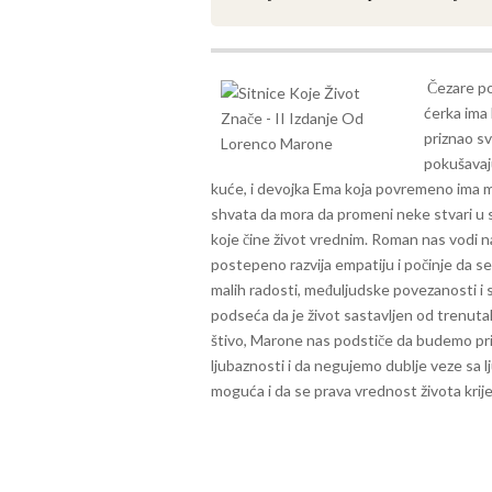
Čezare po
ćerka ima 
priznao sv
pokušavaju
kuće, i devojka Ema koja povremeno ima m
shvata da mora da promeni neke stvari u s
koje čine život vrednim. Roman nas vodi 
postepeno razvija empatiju i počinje da s
malih radosti, međuljudske povezanosti i
podseća da je život sastavljen od trenutak
štivo, Marone nas podstiče da budemo pr
ljubaznosti i da negujemo dublje veze sa
moguća i da se prava vrednost života krije