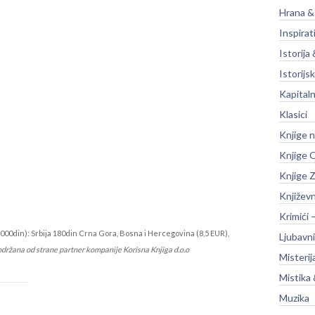
Hrana &
Inspirat
Istorija 
Istorijsk
Kapitaln
Klasici
Knjige 
Knjige O
Knjige Z
Književ
Krimići 
000din): Srbija 180din Crna Gora, Bosna i Hercegovina (8,5 EUR),
Ljubavni
održana od strane partner kompanije Korisna Knjiga d.o.o
Misterij
Mistika 
Muzika