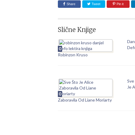
Share
Tweet
Pin it
Slične Knjige
Dani
Def
0
Robinzon Kruso
Sve
Je A
0
Zaboravila Od Liane Moriarty