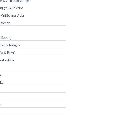
je & Autobiografije
njige & Lektire
Književna Dela
 Romani
 Razvoj
st & Religija
ja & Biznis
antastika
a
ika
a