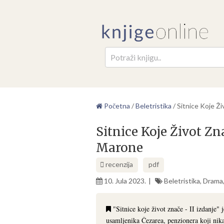
Pretr
Početna
/
Beletristika
/
Sitnice Koje Ž
Sitnice Koje Život Zn
Marone
recenzija
pdf
10. Jula 2023.
Beletristika
,
Drama
"Sitnice koje život znače - II izdanje"
usamljenika Čezarea, penzionera koji nika