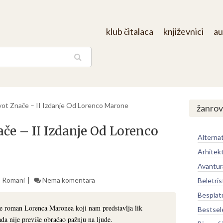
klub čitalaca
književnici
au
aga
ivot Znače – II Izdanje Od Lorenco Marone
žanrov
ače – II Izdanje Od Lorenco
Alternat
Arhitek
Avantur
,
Romani
Nema komentara
Beletris
Besplat
 je roman Lorenca Maronea koji nam predstavlja lik
Bestsel
da nije previše obraćao pažnju na ljude.