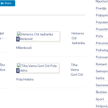
Naučna 
Share
Poezija
Poljopri
Popular
Pozoriš
jel
Heteros
Priče
o –
Od
0
Jadranka
Priručni
Milenković
Psiholog
Putovan
Romani
 Što
Tiha
lice
Vatra
0
Samopo
Gori Od
Satira
Pola Hokins
Savreme
Školske
Sport
Stripovi