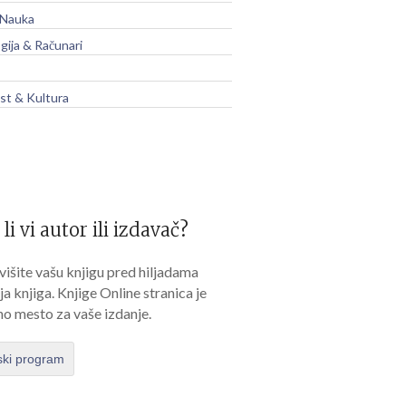
 Nauka
gija & Računari
t & Kultura
 li vi autor ili izdavač?
išite vašu knjigu pred hiljadama
lja knjiga. Knjige Online stranica je
no mesto za vaše izdanje.
ski program