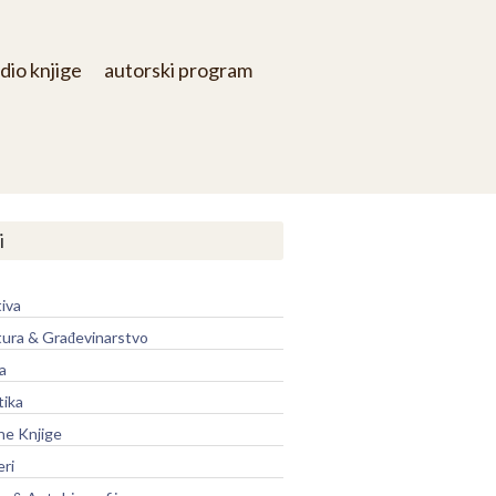
dio knjige
autorski program
i
iva
tura & Građevinarstvo
a
tika
ne Knjige
eri