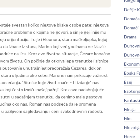
Biografi
Dečije K
Domaća 
staje svestan koliko njegove bliske osobe pate: njegova
Domaći
bračne probleme o kojima ne govori, a sin je gej i nije mu
Drama
oju orijentaciju. Tu je i Eleonora, stara mačkoljupka, kojoj
Duhovni
 da izbace iz stana, Marino koji već godinama ne izlazi iz
odrice na licu.
Kroz ove životne situacije, Čezare konačno
Duhovno
vom životu. On počinje da otkriva lepe trenutke i sitnice
Ekonomi
na putovanje unutrašnjeg preobražaja Čezarea, dok on
Epska F
e stara o ljudima oko sebe. Marone nam prikazuje važnost
Esej
 saosećanja.
“Sitnice koje život znače – II izdanje” nas
a koji često izmiču našoj pažnji. Kroz ovo nadahnjujuće
Ezoterij
isutni u sadašnjem trenutku, da cenimo male gestove
Fantast
 ljudima oko nas. Roman nas podseća da je promena
Fikcija
 u pažljivom sagledavanju i ceni svakodnevnih radosti.
Film
Filozofij
Horor