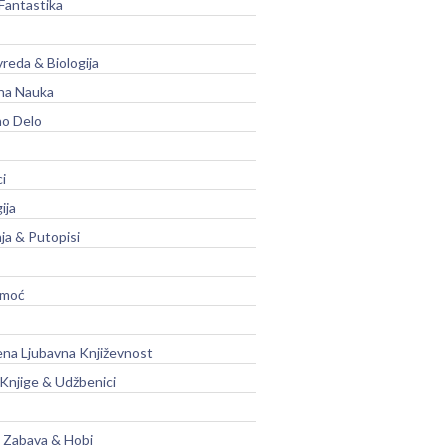
Fantastika
vreda & Biologija
na Nauka
no Delo
ci
ija
ja & Putopisi
moć
na Ljubavna Književnost
 Knjige & Udžbenici
, Zabava & Hobi