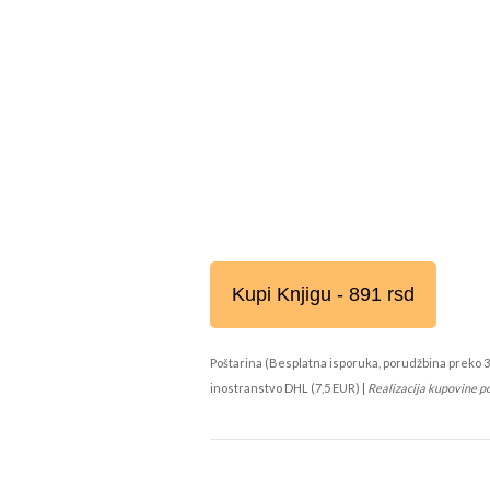
Kupi Knjigu - 891 rsd
Poštarina (Besplatna isporuka, porudžbina preko 3
inostranstvo DHL (7,5 EUR) |
Realizacija kupovine p