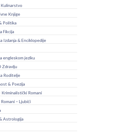
 Kulinarstvo
ivne Knjige
& Politika
a Fikcija
a Izdanja & Enciklopedije
na engleskom jeziku
 Zdravlju
a Roditelje
nost & Poezija
– Kriminalistički Romani
 Romani – Ljubići
a
& Astrologija