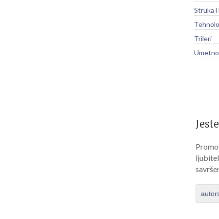
Struka i
Tehnolo
Trileri
Umetnos
Jeste
Promov
ljubite
savrše
autor