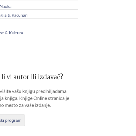
 Nauka
gija & Računari
t & Kultura
 li vi autor ili izdavač?
išite vašu knjigu pred hiljadama
lja knjiga. Knjige Online stranica je
no mesto za vaše izdanje.
ski program