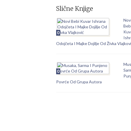
Slične Knjige
Nov
Beb
Kuv
0
Ish
Odojčeta I Majke Dojilje Od Živka Vlajkov
Mus
Sar
0
Pun
Povrće Od Grupa Autora