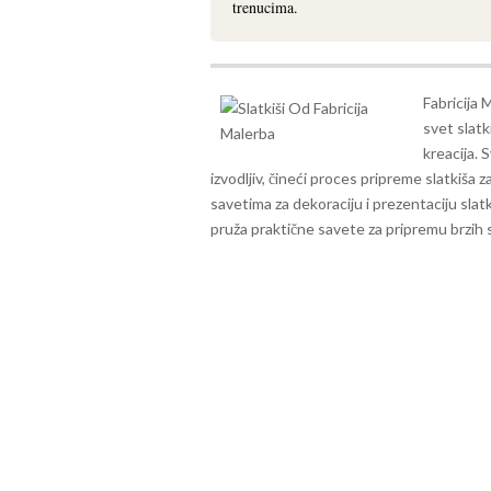
trenucima.
Fabricija 
svet slatk
kreacija. 
izvodljiv, čineći proces pripreme slatkiša
savetima za dekoraciju i prezentaciju slatki
pruža praktične savete za pripremu brzih s