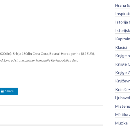
Hrana &
Inspirat
Istorija 
Istorijsk
Kapitaln
Klasici
000din): Srbija 180din Crna Gora, Bosna i Hercegovina (8,5 EUR),
Knjige 
održana od strane partner kompanije Korisna Knjiga d.o.o
Knjige O
Knjige Z
Književ
Krimići 
Share
Ljubavni
Misterij
Mistika 
Muzika