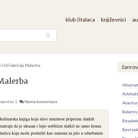
klub čitalaca
književnici
au
aga
ši Od Fabricija Malerba
žanrov
 Malerba
Alternat
Arhitek
narstvo
Nema komentara
Avantur
Beletris
 kulinarska knjiga koja slavi umetnost pripreme slatkih
Besplat
smatraju da je ukusan i lepo uobličen slatkiš ne samo kruna
Bestsel
lastica koja može poslužiti kao zamena za jelo u užurbanim