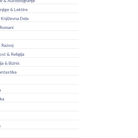
je & Autobiografije
njige & Lektire
Književna Dela
 Romani
 Razvoj
st & Religija
ja & Biznis
antastika
a
ika
a