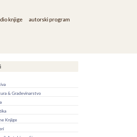
dio knjige
autorski program
i
iva
tura & Građevinarstvo
a
tika
ne Knjige
eri