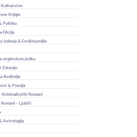
 Kulinarstvo
ivne Knjige
& Politika
a Fikcija
a Izdanja & Enciklopedije
na engleskom jeziku
 Zdravlju
a Roditelje
nost & Poezija
– Kriminalistički Romani
 Romani – Ljubići
a
& Astrologija