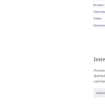
Struka i
Tehnolo
Trileri
Umetnos
Jeste
Promov
ljubite
savrše
autor