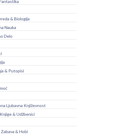
Fantastika
vreda & Biologija
na Nauka
no Delo
ci
ija
ja & Putopisi
moć
na Ljubavna Književnost
 Knjige & Udžbenici
, Zabava & Hobi