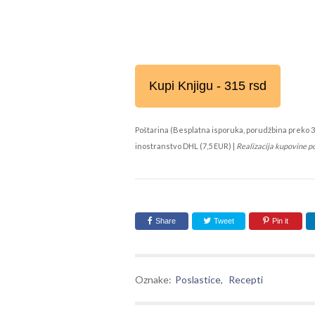
Kupi Knjigu - 315 rsd
Poštarina (Besplatna isporuka, porudžbina preko 3
inostranstvo DHL (7,5 EUR) |
Realizacija kupovine p
Share
Tweet
Pin it
Oznake:
Poslastice
,
Recepti