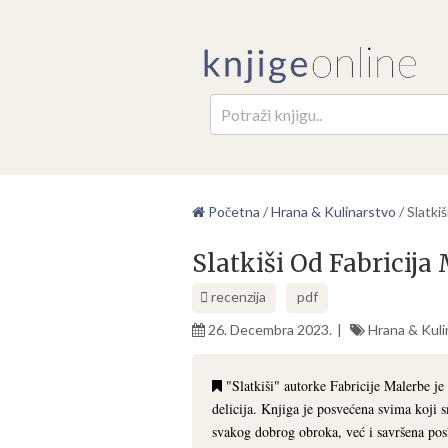
Pretr
Početna
/
Hrana & Kulinarstvo
/
Slatki
Slatkiši Od Fabricija
recenzija
pdf
26. Decembra 2023.
Hrana & Kuli
"Slatkiši" autorke Fabricije Malerbe je
delicija. Knjiga je posvećena svima koji 
svakog dobrog obroka, već i savršena pos