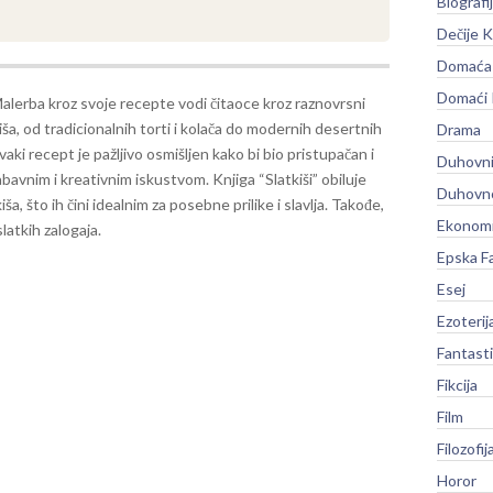
Biografi
Dečije K
Domaća 
Domaći
Malerba kroz svoje recepte vodi čitaoce kroz raznovrsni
iša, od tradicionalnih torti i kolača do modernih desertnih
Drama
Svaki recept je pažljivo osmišljen kako bi bio pristupačan i
Duhovni
 zabavnim i kreativnim iskustvom.
Knjiga “Slatkiši” obiluje
Duhovno
ša, što ih čini idealnim za posebne prilike i slavlja. Takođe,
Ekonomi
latkih zalogaja.
Epska F
Esej
Ezoterij
Fantast
Fikcija
Film
Filozofij
Horor