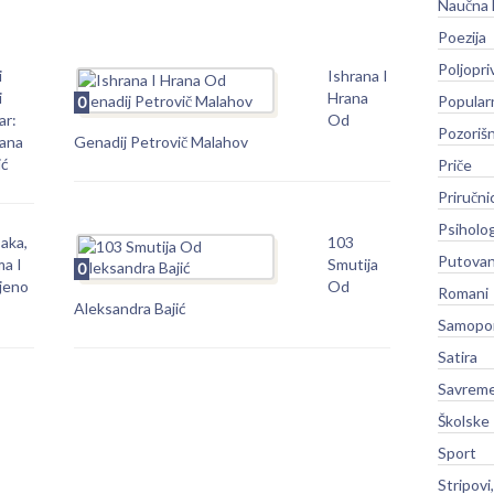
Naučna 
Poezija
Poljopri
i
Ishrana I
i
Hrana
Popular
0
ar:
Od
Pozoriš
rana
Genadij Petrovič Malahov
ić
Priče
Priručni
Psiholog
aka,
103
Putovan
ma I
Smutija
0
jeno
Od
Romani
Aleksandra Bajić
Samopo
Satira
Savreme
Školske
Sport
Stripovi