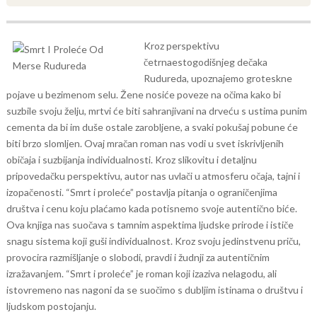
Kroz perspektivu
četrnaestogodišnjeg dečaka
Rudureda, upoznajemo groteskne
pojave u bezimenom selu. Žene nosiće poveze na očima kako bi
suzbile svoju želju, mrtvi će biti sahranjivani na drveću s ustima punim
cementa da bi im duše ostale zarobljene, a svaki pokušaj pobune će
biti brzo slomljen.
Ovaj mračan roman nas vodi u svet iskrivljenih
običaja i suzbijanja individualnosti. Kroz slikovitu i detaljnu
pripovedačku perspektivu, autor nas uvlači u atmosferu očaja, tajni i
izopačenosti. “Smrt i proleće” postavlja pitanja o ograničenjima
društva i cenu koju plaćamo kada potisnemo svoje autentično biće.
Ova knjiga nas suočava s tamnim aspektima ljudske prirode i ističe
snagu sistema koji guši individualnost. Kroz svoju jedinstvenu priču,
provocira razmišljanje o slobodi, pravdi i žudnji za autentičnim
izražavanjem. “Smrt i proleće” je roman koji izaziva nelagodu, ali
istovremeno nas nagoni da se suočimo s dubljim istinama o društvu i
ljudskom postojanju.