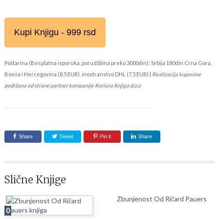
Kupi Knjigu - 999 rsd
Poštarina (Besplatna isporuka, porudžbina preko 3000din): Srbija 180din Crna Gora,
Bosna i Hercegovina (8,5 EUR), inostranstvo DHL (7,5 EUR) |
Realizacija kupovine
podržana od strane partner kompanije Korisna Knjiga d.o.o
Share
Tweet
Pin it
Share
Slične Knjige
Zbunjenost Od Ričard Pauers
0