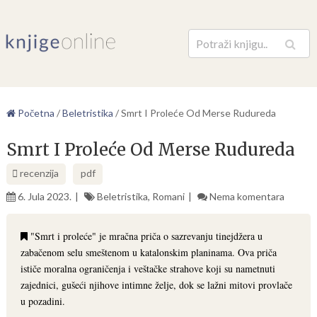
Pretraga
Početna
/
Beletristika
/
Smrt I Proleće Od Merse Rudureda
Smrt I Proleće Od Merse Rudureda
recenzija
pdf
6. Jula 2023.
Beletristika
,
Romani
Nema komentara
"Smrt i proleće" je mračna priča o sazrevanju tinejdžera u
zabačenom selu smeštenom u katalonskim planinama. Ova priča
ističe moralna ograničenja i veštačke strahove koji su nametnuti
zajednici, gušeći njihove intimne želje, dok se lažni mitovi provlače
u pozadini.