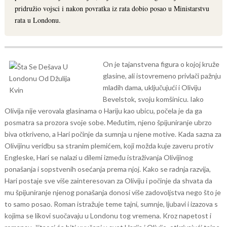
pridružio vojsci i nakon povratka iz rata dobio posao u Ministarstvu
rata u Londonu.
On je tajanstvena figura o kojoj kruže
glasine, ali istovremeno privlači pažnju
mladih dama, uključujući i Oliviju
Bevelstok, svoju komšinicu.
Iako
Olivija nije verovala glasinama o Hariju kao ubicu, počela je da ga
posmatra sa prozora svoje sobe. Međutim, njeno špijuniranje ubrzo
biva otkriveno, a Hari počinje da sumnja u njene motive. Kada sazna za
Olivijinu veridbu sa stranim plemićem, koji možda kuje zaveru protiv
Engleske, Hari se nalazi u dilemi između istraživanja Olivijinog
ponašanja i sopstvenih osećanja prema njoj.
Kako se radnja razvija,
Hari postaje sve više zainteresovan za Oliviju i počinje da shvata da
mu špijuniranje njenog ponašanja donosi više zadovoljstva nego što je
to samo posao. Roman istražuje teme tajni, sumnje, ljubavi i izazova s
kojima se likovi suočavaju u Londonu tog vremena. Kroz napetost i