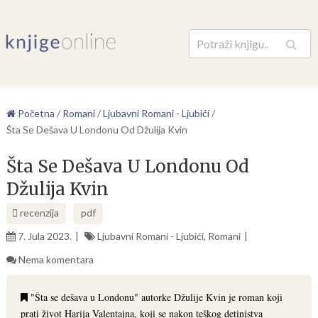
Pretraga
Početna
/
Romani
/
Ljubavni Romani - Ljubići
/
Šta Se Dešava U Londonu Od Džulija Kvin
Šta Se Dešava U Londonu Od
Džulija Kvin
recenzija
pdf
7. Jula 2023.
Ljubavni Romani - Ljubići
,
Romani
Nema komentara
"Šta se dešava u Londonu" autorke Džulije Kvin je roman koji
prati život Harija Valentajna, koji se nakon teškog detinjstva