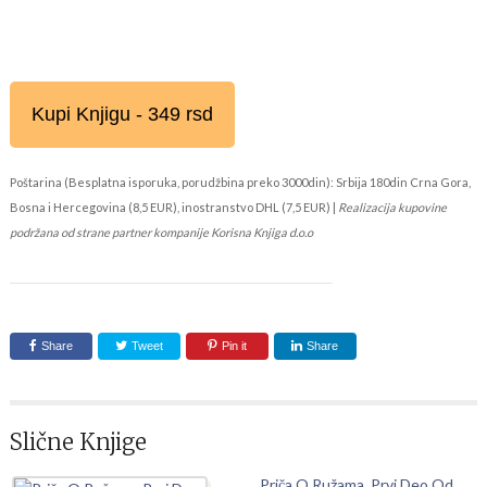
Kupi Knjigu - 349 rsd
Poštarina (Besplatna isporuka, porudžbina preko 3000din): Srbija 180din Crna Gora,
Bosna i Hercegovina (8,5 EUR), inostranstvo DHL (7,5 EUR) |
Realizacija kupovine
podržana od strane partner kompanije Korisna Knjiga d.o.o
Share
Tweet
Pin it
Share
Slične Knjige
Priča O Ružama, Prvi Deo Od