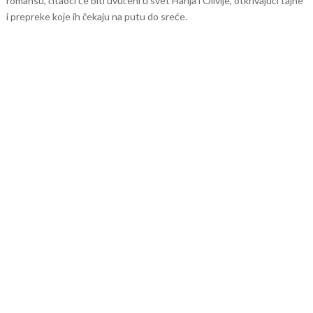
romansu, čitaoci će biti uvučeni u svet Harija i Olivije, otkrivajući tajne
i prepreke koje ih čekaju na putu do sreće.