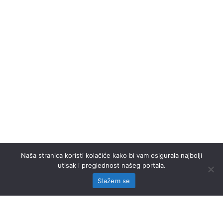
Naša stranica koristi kolačiće kako bi vam osigurala najbolji
utisak i preglednost našeg portala.
Slažem se