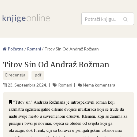
Pretraga
Početna
/
Romani
/
Titov Sin Od Andraž Rožman
Titov Sin Od Andraž Rožman
recenzija
pdf
23. Septembra 2024.
Romani
Nema komentara
"Titov sin" Andraža Rožmana je introspektivni roman koji
razmatra egzistencijalne dileme dvojice muškaraca koji se trude da
nađu svoje mesto u suvremenom društvu. Klemen, koji se zanima za
pisanje i bivši je novinar, osjeća se otuđen od svijeta koji ga
okružuje, dok Frenk, čiji su boravci u psihijatrijskim ustanovama