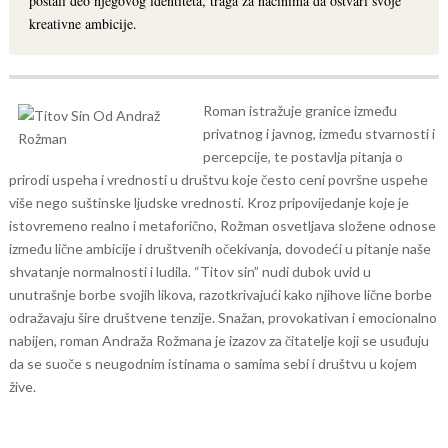
postali deo njegovog identiteta, traga za načinima da ostvari svoje
kreativne ambicije.
Roman istražuje granice između
privatnog i javnog, između stvarnosti i
percepcije, te postavlja pitanja o
prirodi uspeha i vrednosti u društvu koje često ceni površne uspehe
više nego suštinske ljudske vrednosti. Kroz pripovijedanje koje je
istovremeno realno i metaforično, Rožman osvetljava složene odnose
između lične ambicije i društvenih očekivanja, dovodeći u pitanje naše
shvatanje normalnosti i ludila.
“Titov sin” nudi dubok uvid u
unutrašnje borbe svojih likova, razotkrivajući kako njihove lične borbe
odražavaju šire društvene tenzije. Snažan, provokativan i emocionalno
nabijen, roman Andraža Rožmana je izazov za čitatelje koji se usuđuju
da se suoče s neugodnim istinama o samima sebi i društvu u kojem
žive.