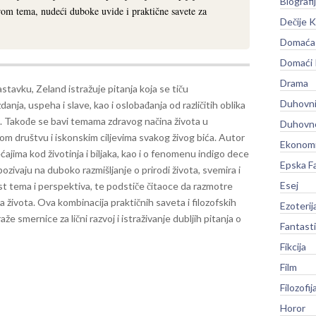
Biografi
rom tema, nudeći duboke uvide i praktične savete za
Dečije K
Domaća 
Domaći
Drama
tavku, Zeland istražuje pitanja koja se tiču
Duhovni
nja, uspeha i slave, kao i oslobađanja od različitih oblika
i. Takođe se bavi temama zdravog načina života u
Duhovno
m društvu i iskonskim ciljevima svakog živog bića.
Autor
Ekonomi
ećajima kod životinja i biljaka, kao i o fenomenu indigo dece
Epska F
 pozivaju na duboko razmišljanje o prirodi života, svemira i
Esej
st tema i perspektiva, te podstiče čitaoce da razmotre
a života. Ova kombinacija praktičnih saveta i filozofskih
Ezoterij
aže smernice za lični razvoj i istraživanje dubljih pitanja o
Fantast
Fikcija
Film
Filozofij
Horor