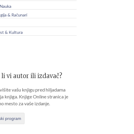
 Nauka
gija & Računari
t & Kultura
 li vi autor ili izdavač?
išite vašu knjigu pred hiljadama
lja knjiga. Knjige Online stranica je
no mesto za vaše izdanje.
ski program