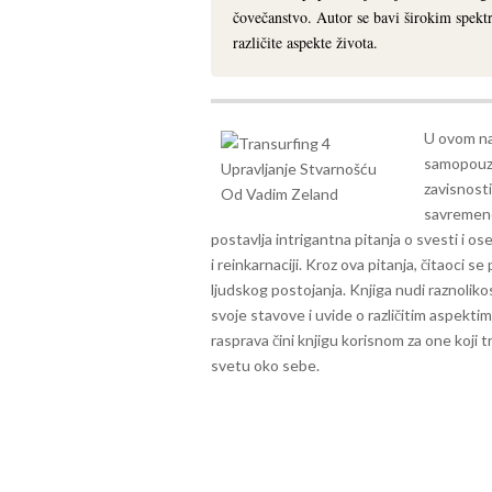
čovečanstvo. Autor se bavi širokim spekt
različite aspekte života.
U ovom nas
samopouzda
zavisnost
savremeno
postavlja intrigantna pitanja o svesti i os
i reinkarnaciji. Kroz ova pitanja, čitaoci se
ljudskog postojanja.
Knjiga nudi raznoliko
svoje stavove i uvide o različitim aspektim
rasprava čini knjigu korisnom za one koji tr
svetu oko sebe.