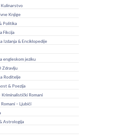
 Kulinarstvo
ivne Knjige
& Politika
a Fikcija
a Izdanja & Enciklopedije
na engleskom jeziku
 Zdravlju
a Roditelje
nost & Poezija
– Kriminalistički Romani
 Romani – Ljubići
a
& Astrologija