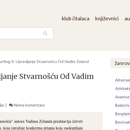
klub čitalaca
književnici
au
aga
urfing 4: Upravljanje Stvarnošću Od Vadim Zeland
žanrov
ljanje Stvarnošću Od Vadim
Alternat
Arhitek
Avantur
ija
Nema komentara
Beletris
Besplat
arnošću" autora Vadima Zelanda predstavlja četvrti
Bestsel
u, koja istražuje konkretna pitanja koja zaokupljaju