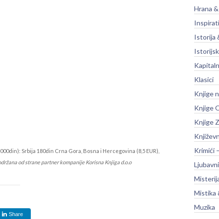
Hrana &
Inspirat
Istorija 
Istorijsk
Kapitaln
Klasici
Knjige 
Knjige O
Knjige Z
Književ
Krimići 
000din): Srbija 180din Crna Gora, Bosna i Hercegovina (8,5 EUR),
održana od strane partner kompanije Korisna Knjiga d.o.o
Ljubavni
Misterij
Mistika 
Muzika
Share