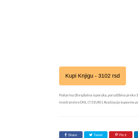
Kupi Knjigu - 3102 rsd
Poštarina (Besplatna isporuka, porudžbina preko 3
inostranstvo DHL (7,5 EUR) |
Realizacija kupovine p
Share
Tweet
Pin it