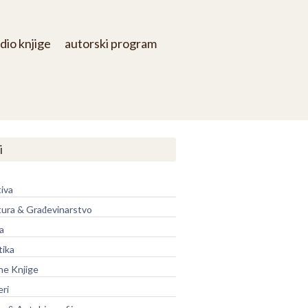
dio knjige
autorski program
i
iva
tura & Građevinarstvo
a
tika
ne Knjige
eri