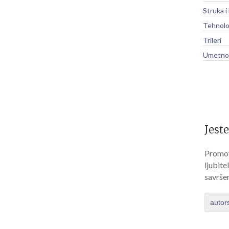
Struka i
Tehnolo
Trileri
Umetnos
Jeste
Promov
ljubite
savrše
autor