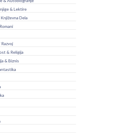
je & Autobiografije
njige & Lektire
Književna Dela
 Romani
 Razvoj
st & Religija
ja & Biznis
antastika
a
ika
a