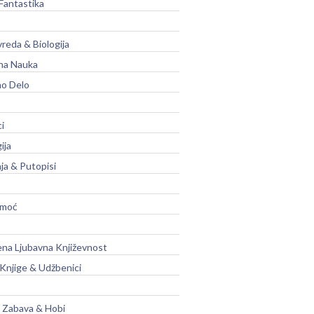
Fantastika
vreda & Biologija
na Nauka
no Delo
ci
ija
ja & Putopisi
moć
na Ljubavna Književnost
 Knjige & Udžbenici
, Zabava & Hobi