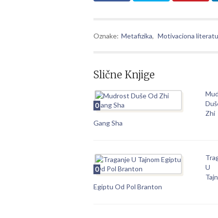
Oznake:
Metafizika
,
Motivaciona literat
Slične Knjige
Mud
Duš
0
Zhi
Gang Sha
Tra
U
0
Taj
Egiptu Od Pol Branton