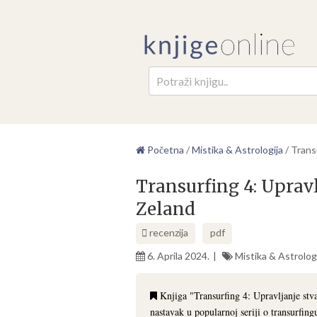
Pretr
Početna
/
Mistika & Astrologija
/
Trans
Transurfing 4: Uprav
Zeland
recenzija
pdf
6. Aprila 2024.
Mistika & Astrolog
Knjiga "Transurfing 4: Upravljanje stv
nastavak u popularnoj seriji o transurfing