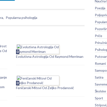
Naučna 
Poezija
Poljopri
ura
,
Popularna psihologija
Popular
Pozoriš
Priče
Priručni
rost
Psiholog
e Od
0
Evolutivna Astrologija Od Raymond Merriman
Putovan
Romani
Samopo
ganje
Satira
0
Savreme
nom
Feničanski Mitovi Od Željko Prodanović
Školske
Sport
Stripovi