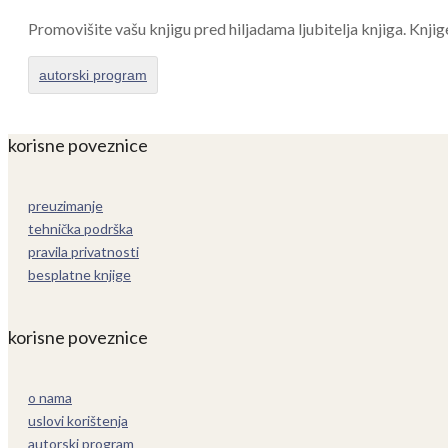
Promovišite vašu knjigu pred hiljadama ljubitelja knjiga. Knjig
autorski program
korisne poveznice
preuzimanje
tehnička podrška
pravila privatnosti
besplatne knjige
korisne poveznice
o nama
uslovi korištenja
autorski program