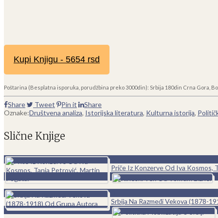
Kupi Knjigu - 5654 rsd
Poštarina (Besplatna isporuka, porudžbina preko 3000din): Srbija 180din Crna Gora, Bo
Share
Tweet
Pin it
Share
Oznake:
Društvena analiza
,
Istorijska literatura
,
Kulturna istorija
,
Politič
Slične Knjige
0
Priče Iz Konzerve Od Iva Kosmos, T
0
Srbija Na Razmeđi Vekova (1878-1