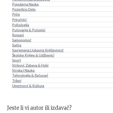
Popularna Nauka
Pozorišno Delo
Priče
Priručnici
Psihologija
Putovanja & Putopisi
Romani
Samopomoć
Satira
Savremena Ljubavna Književnost
Školske Knjige & Udžbenici
Sport
Stripovi, Zabava & Hobi
Struka i Nauka
Tehnologija & Računari
Trileri
Umetnost & Kultura
Jeste li vi autor ili izdavač?