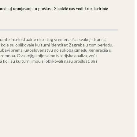
ednoj uronjavanju u prošlost, Staničić nas vodi kroz lavirinte
ijumfe intelektualne elite tog vremena. Na svakoj stranici,
e koje su oblikovale kulturni identitet Zagreba u tom periodu.
od ljubavi prema jugoslovenstvu do sukoba između generacija u
h promena.
Ova knjiga nije samo istorijska analiza, već i
ji su kulturni impulsi oblikovali našu prošlost, ali i