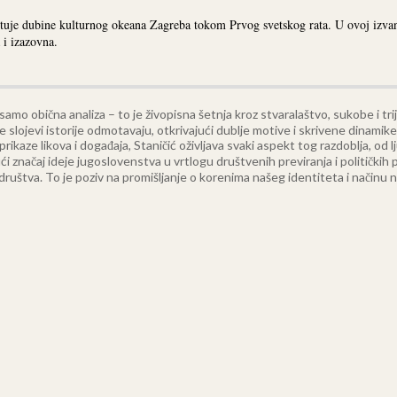
tuje dubine kulturnog okeana Zagreba tokom Prvog svetskog rata. U ovoj izvanr
 i izazovna.
 samo obična analiza – to je živopisna šetnja kroz stvaralaštvo, sukobe i tr
 slojevi istorije odmotavaju, otkrivajući dublje motive i skrivene dinamik
prikaze likova i događaja, Staničić oživljava svaki aspekt tog razdoblja, 
ući značaj ideje jugoslovenstva u vrtlogu društvenih previranja i politički
tva. To je poziv na promišljanje o korenima našeg identiteta i načinu na ko