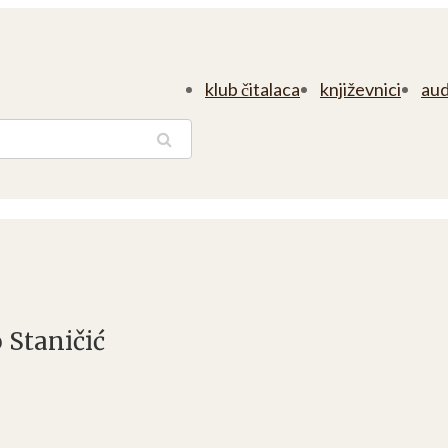
klub čitalaca
književnici
aud
traga
 Staničić