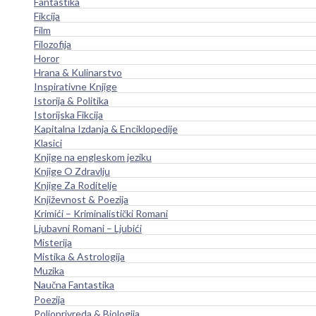
Fantastika
Fikcija
Film
Filozofija
Horor
Hrana & Kulinarstvo
Inspirativne Knjige
Istorija & Politika
Istorijska Fikcija
Kapitalna Izdanja & Enciklopedije
Klasici
Knjige na engleskom jeziku
Knjige O Zdravlju
Knjige Za Roditelje
Književnost & Poezija
Krimići – Kriminalistički Romani
Ljubavni Romani – Ljubići
Misterija
Mistika & Astrologija
Muzika
Naučna Fantastika
Poezija
Poljoprivreda & Biologija