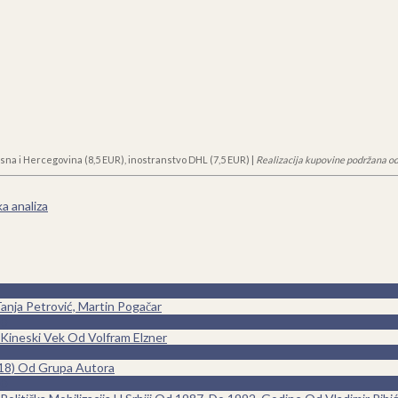
sna i Hercegovina (8,5 EUR), inostranstvo DHL (7,5 EUR) |
Realizacija kupovine podržana od
ka analiza
anja Petrović, Martin Pogačar
0
Kineski Vek Od Volfram Elzner
918) Od Grupa Autora
0