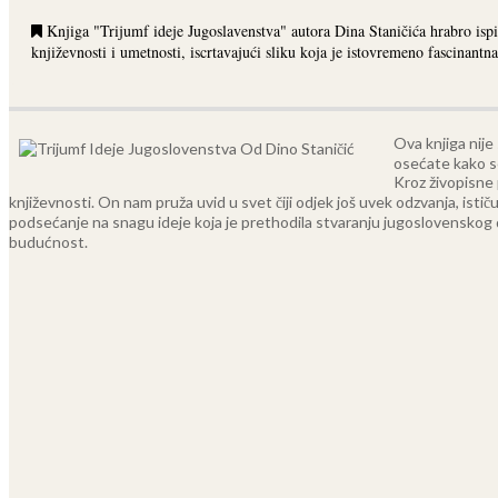
Knjiga "Trijumf ideje Jugoslavenstva" autora Dina Staničića hrabro ispi
književnosti i umetnosti, iscrtavajući sliku koja je istovremeno fascinantna
Ova knjiga nije
osećate kako se
Kroz živopisne 
književnosti. On nam pruža uvid u svet čiji odjek još uvek odzvanja, istič
podsećanje na snagu ideje koja je prethodila stvaranju jugoslovenskog druš
budućnost.