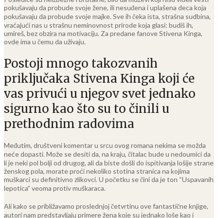
pokušavaju da probude svoje žene, ili nesuđena i uplašena deca koja
pokušavaju da probude svoje majke. Sve ih čeka ista, strašna sudbina,
vraćajući nas u strašnu neminovnost prirode koja glasi: budiš ih,
umireš, bez obzira na motivaciju. Za predane fanove Stivena Kinga,
ovde ima u čemu da uživaju.
P
ostoji mnogo takozvanih
priključaka Stivena Kinga koji će
vas privući u njegov svet jednako
sigurno kao što su to činili u
prethodnim radovima
Međutim, društveni komentar u srcu ovog romana nekima se možda
neće dopasti. Može se desiti da, na kraju, čitalac bude u nedoumici da
li je neki pol bolji od drugog, ali da biste došli do ispitivanja lošije strane
ženskog pola, morate proći nekoliko stotina stranica na kojima
muškarci su definitivno zlikovci. U početku se čini da je ton “Uspavanih
lepotica” veoma protiv muškaraca.
Ali kako se približavamo proslednjoj četvrtinu ove fantastične knjige,
autori nam predstavljaju primere žena koje su jednako loše kao i