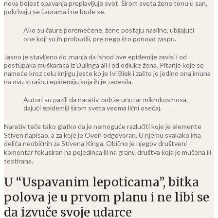
nova bolest spavanja preplavljuje svet. Širom sveta žene tonu u san,
pokrivaju se čaurama i ne bude se.
Ako su čaure poremećene, žene postaju nasilne, ubijajući
one koji su ih probudili, pre nego što ponovo zaspu.
Jasno je stavljeno do znanja da ishod ove epidemije zavisi i od
postupaka muškaraca iz Dulinga ali i od odluke žena. Pitanje koje se
nameće kroz celu knjigu jeste ko je Ivi Blek i zašto je jedino ona imuna
na ovu strašnu epidemiju koja ih je zadesila.
Autori su pazili da narativ zadrže unutar mikrokosmosa,
dajući epidemiji širom sveta veoma lični osećaj.
Narativ teče tako glatko da je nemoguće razlučiti koje je elemente
Stiven napisao, a za koje je Oven odgovoran. U njemu svakako ima
delića neobičnih za Stivena Kinga. Obično je njegov društveni
komentar fokusiran na pojedinca ili na granu društva koja je mučena ili
testirana.
U “Uspavanim lepoticama”, bitka
polova je u prvom planu i ne libi se
da izvuče svoje udarce