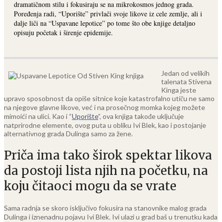
dramatičnom stilu i fokusiraju se na mikrokosmos jednog grada.
Poređenja radi, “Uporište” privlači svoje likove iz cele zemlje, ali i
dalje liči na “Uspavane lepotice” po tome što obe knjige detaljno
opisuju početak i širenje epidemije.
Jedan od velikih
talenata Stivena
Kinga jeste
upravo sposobnost da opiše sitnice koje katastrofalno utiču ne samo
na njegove glavne likove, već i na prosečnog momka kojeg možete
mimoići na ulici. Kao i “
Uporište
”, ova knjiga takođe uključuje
natprirodne elemente, ovog puta u obliku Ivi Blek, kao i postojanje
alternativnog grada Dulinga samo za žene.
Priča ima tako širok spektar likova
da postoji lista njih na početku, na
koju čitaoci mogu da se vrate
Sama radnja se skoro isključivo fokusira na stanovnike malog grada
Dulinga i iznenadnu pojavu Ivi Blek. Ivi ulazi u grad baš u trenutku kada