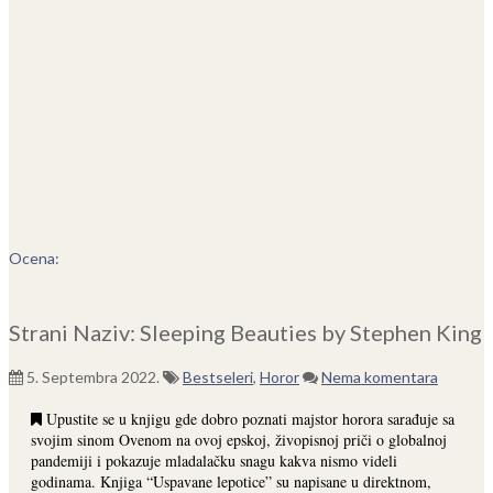
Ocena:
Strani Naziv: Sleeping Beauties by Stephen King
5. Septembra 2022.
Bestseleri
,
Horor
Nema komentara
Upustite se u knjigu gde dobro poznati majstor horora sarađuje sa
svojim sinom Ovenom na ovoj epskoj, živopisnoj priči o globalnoj
pandemiji i pokazuje mladalačku snagu kakva nismo videli
godinama. Knjiga “Uspavane lepotice” su napisane u direktnom,