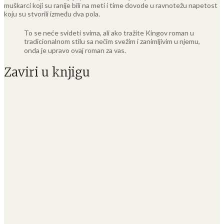
muškarci koji su ranije bili na meti i time dovode u ravnotežu napetost
koju su stvorili između dva pola.
To se neće svideti svima, ali ako tražite Kingov roman u
tradicionalnom stilu sa nečim svežim i zanimljivim u njemu,
onda je upravo ovaj roman za vas.
Zaviri u knjigu