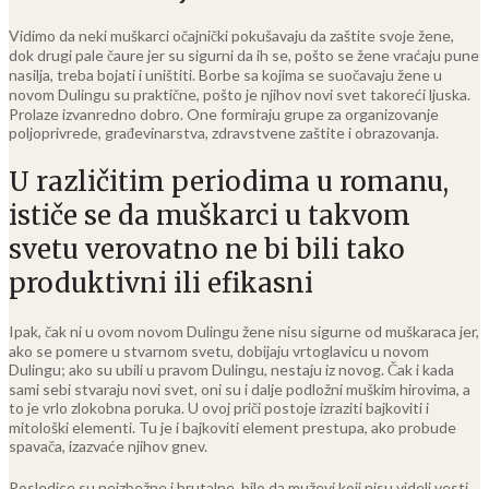
Vidimo da neki muškarci očajnički pokušavaju da zaštite svoje žene,
dok drugi pale čaure jer su sigurni da ih se, pošto se žene vraćaju pune
nasilja, treba bojati i uništiti. Borbe sa kojima se suočavaju žene u
novom Dulingu su praktične, pošto je njihov novi svet takoreći ljuska.
Prolaze izvanredno dobro. One formiraju grupe za organizovanje
poljoprivrede, građevinarstva, zdravstvene zaštite i obrazovanja.
U različitim periodima u romanu,
ističe se da muškarci u takvom
svetu verovatno ne bi bili tako
produktivni ili efikasni
Ipak, čak ni u ovom novom Dulingu žene nisu sigurne od muškaraca jer,
ako se pomere u stvarnom svetu, dobijaju vrtoglavicu u novom
Dulingu; ako su ubili u pravom Dulingu, nestaju iz novog. Čak i kada
sami sebi stvaraju novi svet, oni su i dalje podložni muškim hirovima, a
to je vrlo zlokobna poruka. U ovoj priči postoje izraziti bajkoviti i
mitološki elementi. Tu je i bajkoviti element prestupa, ako probude
spavača, izazvaće njihov gnev.
Posledice su neizbežne i brutalne, bilo da muževi koji nisu videli vesti