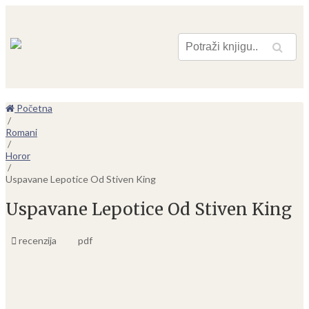
Pretraga
Početna
/
Romani
/
Horor
/
Uspavane Lepotice Od Stiven King
Uspavane Lepotice Od Stiven King
recenzija
pdf