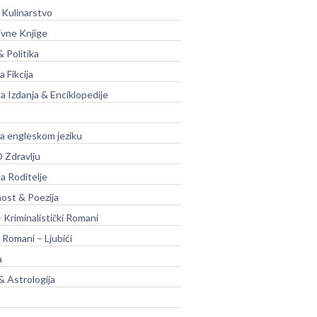
 Kulinarstvo
ivne Knjige
& Politika
a Fikcija
a Izdanja & Enciklopedije
na engleskom jeziku
 Zdravlju
a Roditelje
nost & Poezija
– Kriminalistički Romani
 Romani – Ljubići
a
& Astrologija