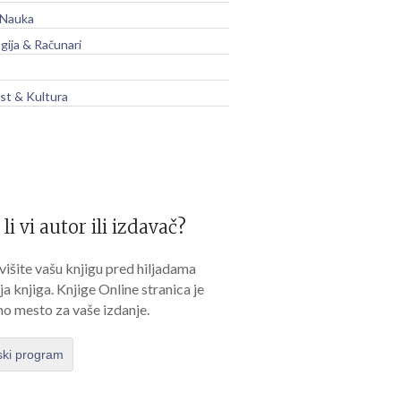
 Nauka
gija & Računari
t & Kultura
 li vi autor ili izdavač?
išite vašu knjigu pred hiljadama
lja knjiga. Knjige Online stranica je
no mesto za vaše izdanje.
ski program