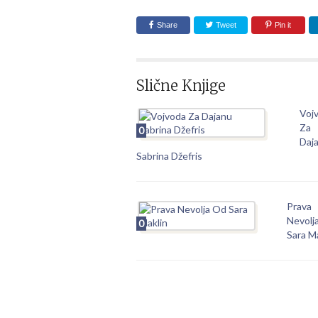
Share
Tweet
Pin it
Slične Knjige
Voj
Za
0
Daj
Sabrina Džefris
Prava
Nevolj
0
Sara M