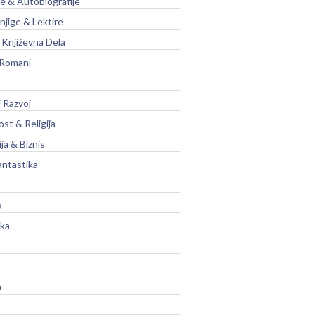
je & Autobiografije
njige & Lektire
Književna Dela
 Romani
 Razvoj
st & Religija
ja & Biznis
antastika
a
ika
a