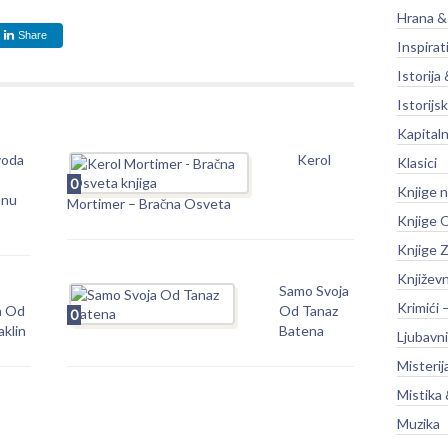
Hrana &
Share
Inspirat
Istorija 
Istorijsk
Kapitaln
voda
Kerol
Klasici
0
Knjige 
anu
Mortimer – Bračna Osveta
Knjige O
Knjige Z
Književ
Samo Svoja
Krimići 
a Od
Od Tanaz
0
aklin
Batena
Ljubavni
Misterij
Mistika 
Muzika