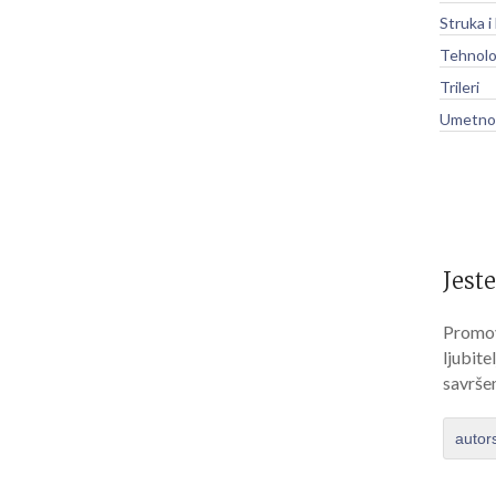
Struka i
Tehnolo
Trileri
Umetnos
Jeste
Promov
ljubite
savrše
autor