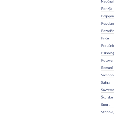
Naučna 
Poezija
Poljopri
Popular
Pozoriš
Priče
Priručni
Psiholog
Putovan
Romani
Samopo
Satira
Savreme
Školske
Sport
Stripovi