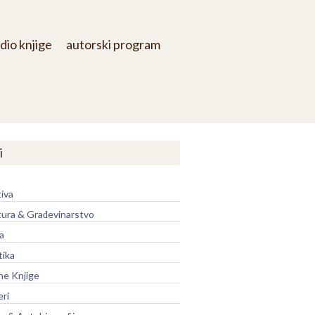
dio knjige
autorski program
i
iva
tura & Građevinarstvo
a
tika
ne Knjige
eri