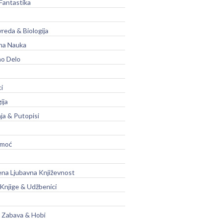
Fantastika
vreda & Biologija
na Nauka
no Delo
ci
ija
ja & Putopisi
moć
na Ljubavna Književnost
 Knjige & Udžbenici
, Zabava & Hobi