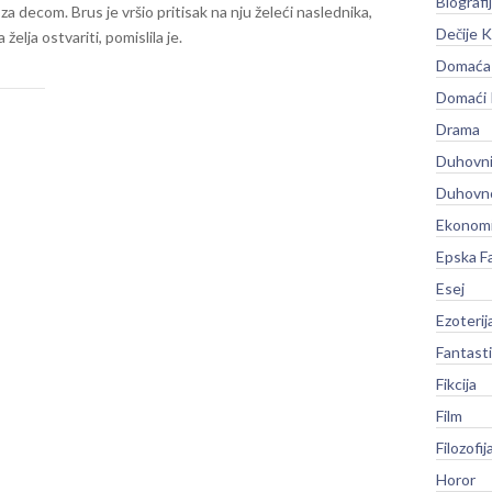
Biografi
za decom. Brus je vršio pritisak na nju želeći naslednika,
Dečije K
želja ostvariti, pomislila je.
Domaća 
Domaći
Drama
Duhovni
Duhovno
Ekonomi
Epska F
Esej
Ezoterij
Fantast
Fikcija
Film
Filozofij
Horor