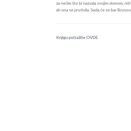
za nečim što bi nazvala svojim domom, niti 
ah ona se protivila. Sada će se bar Brusova 
Knjigu potražite OVDE