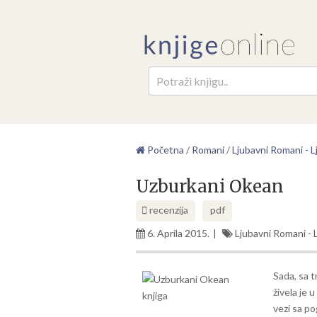
Pretr
Početna
/
Romani
/
Ljubavni Romani - Lj
Uzburkani Okean
recenzija
pdf
6. Aprila 2015.
Ljubavni Romani - L
Sada, sa t
živela je 
vezi sa p