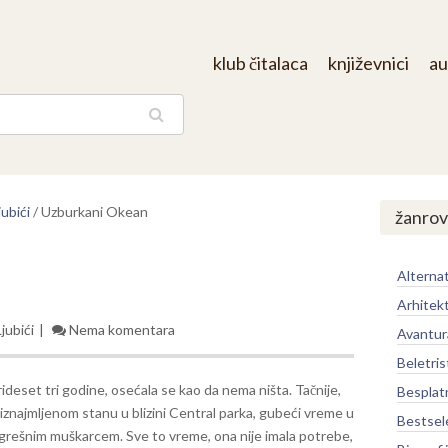
klub čitalaca
književnici
au
aga
ubići
/
Uzburkani Okean
žanrov
Alternat
Arhitek
jubići
Nema komentara
Avantur
Beletris
rideset tri godine, osećala se kao da nema ništa. Tačnije,
Besplat
u iznajmljenom stanu u blizini Central parka, gubeći vreme u
Bestsel
ogrešnim muškarcem. Sve to vreme, ona nije imala potrebe,