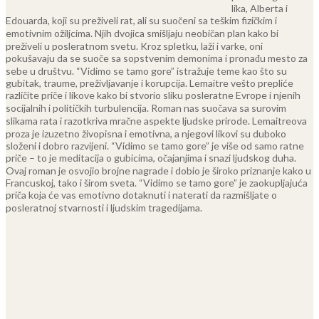
lika, Alberta i
Edouarda, koji su preživeli rat, ali su suočeni sa teškim fizičkim i
emotivnim ožiljcima. Njih dvojica smišljaju neobičan plan kako bi
preživeli u posleratnom svetu. Kroz spletku, laži i varke, oni
pokušavaju da se suoče sa sopstvenim demonima i pronađu mesto za
sebe u društvu.
“Vidimo se tamo gore” istražuje teme kao što su
gubitak, traume, preživljavanje i korupcija. Lemaitre vešto prepliće
različite priče i likove kako bi stvorio sliku posleratne Evrope i njenih
socijalnih i političkih turbulencija. Roman nas suočava sa surovim
slikama rata i razotkriva mračne aspekte ljudske prirode.
Lemaitreova
proza je izuzetno živopisna i emotivna, a njegovi likovi su duboko
složeni i dobro razvijeni. “Vidimo se tamo gore” je više od samo ratne
priče – to je meditacija o gubicima, očajanjima i snazi ljudskog duha.
Ovaj roman je osvojio brojne nagrade i dobio je široko priznanje kako u
Francuskoj, tako i širom sveta. “Vidimo se tamo gore” je zaokupljajuća
priča koja će vas emotivno dotaknuti i naterati da razmišljate o
posleratnoj stvarnosti i ljudskim tragedijama.