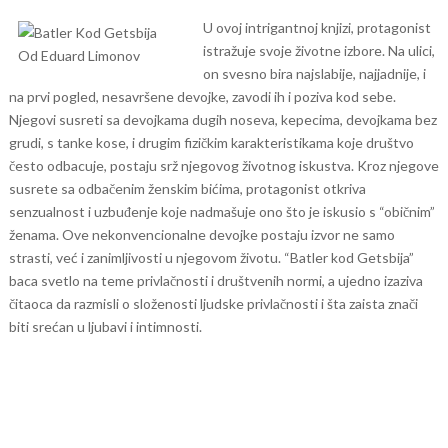
U ovoj intrigantnoj knjizi, protagonist
istražuje svoje životne izbore. Na ulici,
on svesno bira najslabije, najjadnije, i
na prvi pogled, nesavršene devojke, zavodi ih i poziva kod sebe.
Njegovi susreti sa devojkama dugih noseva, kepecima, devojkama bez
grudi, s tanke kose, i drugim fizičkim karakteristikama koje društvo
često odbacuje, postaju srž njegovog životnog iskustva.
Kroz njegove
susrete sa odbačenim ženskim bićima, protagonist otkriva
senzualnost i uzbuđenje koje nadmašuje ono što je iskusio s “običnim”
ženama. Ove nekonvencionalne devojke postaju izvor ne samo
strasti, već i zanimljivosti u njegovom životu.
“Batler kod Getsbija”
baca svetlo na teme privlačnosti i društvenih normi, a ujedno izaziva
čitaoca da razmisli o složenosti ljudske privlačnosti i šta zaista znači
biti srećan u ljubavi i intimnosti.