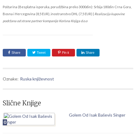
Poštarina (Besplatna isporuka, porudžbina preko 3000din): Srbija 180din Crna Gora,
Bosna i Hercegovina (8,5 EUR), inostranstvo DHL (7,5 EUR) |
Realizacija kupovine
podržana od strane partner kompanije Korisna Knjiga d.o.o
Share
Tweet
Pin it
Share
Oznake:
Ruska književnost
Slične Knjige
Golem Od Isak Baševis Singer
0