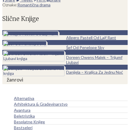
Oznake:
Romantična drama
Slične Knjige
0
Allegro Pastell Od Lajf Rant
0
Šef Od Penelope Sky
0
Doreen Owens Malek – Trijumf
Ljubavi
0
Danijela – Kraljica Za Jednu Noć
žanrovi
Alternativa
Arhitektura & Građevinarstvo
Avantura
Beletristika
Besplatne Knjige
Bestseleri