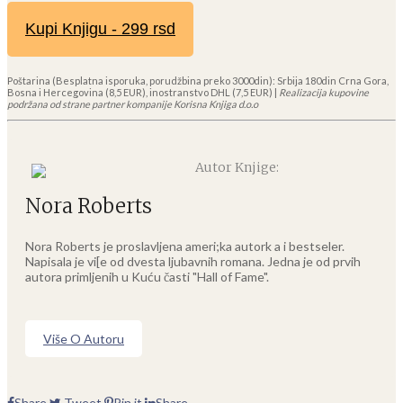
Kupi Knjigu - 299 rsd
Poštarina (Besplatna isporuka, porudžbina preko 3000din): Srbija 180din Crna Gora,
Bosna i Hercegovina (8,5 EUR), inostranstvo DHL (7,5 EUR) |
Realizacija kupovine
podržana od strane partner kompanije Korisna Knjiga d.o.o
Autor Knjige:
Nora Roberts
Nora Roberts je proslavljena ameri;ka autork a i bestseler.
Napisala je vi[e od dvesta ljubavnih romana. Jedna je od prvih
autora primljenih u Kuću časti "Hall of Fame".
Više O Autoru
Share
Tweet
Pin it
Share