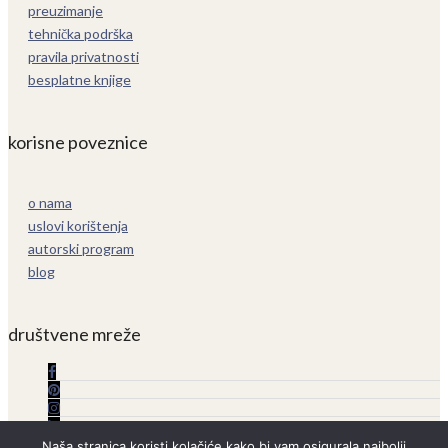
preuzimanje
tehnička podrška
pravila privatnosti
besplatne knjige
korisne poveznice
o nama
uslovi korištenja
autorski program
blog
društvene mreže
Naša stranica koristi kolačiće kako bi vam osigurala najbolji