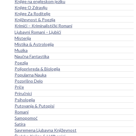
Knjige na engleskom jeziku
Knjige O Zdravlju
Knjige Za Roditelje
Književnost & Poezija
Krimići – Kriminalistički Romani
Ljubavni Romani – Ljubići
Misterija
Mistika & Astrologija
Muzika
Naučna Fantastika
Poezija
Poljoprivreda & Biologija
Popularna Nauka
Pozorišno Delo
Priče
Priručnici
Psihologija
Putovanja & Putopisi
Romani
Samopomoć
Satira
Savremena Ljubavna Književnost