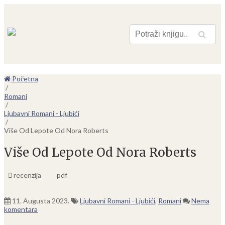
Pretraga
Početna
/
Romani
/
Ljubavni Romani - Ljubići
/
Više Od Lepote Od Nora Roberts
Više Od Lepote Od Nora Roberts
recenzija
pdf
11. Augusta 2023.
Ljubavni Romani - Ljubići
,
Romani
Nema
komentara