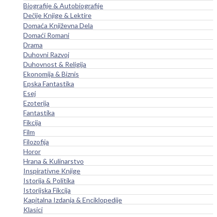
Biografije & Autobiografije
Dečije Knjige & Lektire
Domaća Književna Dela
Domaći Romani
Drama
Duhovni Razvoj
Duhovnost & Religija
Ekonomija & Biznis
Epska Fantastika
Esej
Ezoterija
Fantastika
Fikcija
Film
Filozofija
Horor
Hrana & Kulinarstvo
Inspirativne Knjige
Istorija & Politika
Istorijska Fikcija
Kapitalna Izdanja & Enciklopedije
Klasici