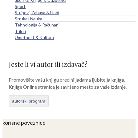
Školske Knjige & Udžbenici
Sport
Stripovi, Zabava & Hobi
Struka i Nauka
Tehnologija & Računari
Trileri
Umetnost & Kultura
Jeste li vi autor ili izdavač?
Promovišite vašu knjigu pred hiljadama ljubitelja knjiga.
Knjige Online stranica je savršeno mesto za vaše izdanje.
autorski program
korisne poveznice