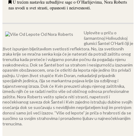
U trećem nastavku uzbudljive sage o O’Harlijevima, Nora Roberts
nas uvodi u svet strasti, opasnosti i neizvesnosti.
Uplovite u priču o
šarmantnoj Holivudskoj
glumici Šantel O’Harli čiji je
život ispunjen blještavilom svetlosti reflektora. No, iza svetlosnih
zraka krije se mračna senka koja će je naterati da potraži zaštitu onog
trenutka kada preteće i vulgarno poruke počnu da pogađaju njenu
svakodnevicu.
Dok se Šantel bori sa strahom i nesigurnošću izazvanim
opasnim obožavaocem, ona će otkriti da lepota nije jedino što privlači
pažnju. U njen život stupiće Kvin Doran, nekadašnji pripadnik
specijalnih jedinica, čija se markantna pojava krije iza ozbiljnog i
tajanstvenog izraza. Dok će Kvin preuzeti ulogu njenog zaštitnika,
između njih će se rađati nešto više od običnog odnosa profesionalne
zaštite.
Nora Roberts vešto spleće niti strasti, napetosti i
neočekivanog saveza dok Šantel i Kvin zajedno istražuju dubine svojih
osećanja dok se suočavaju s nevidljivim neprijateljem koji im pretnjom
donosi samo još veći izazov. “Više od lepote” je priča o hrabrosti da se
suočimo sa svojim strahovima i pronađemo ljubav u najneočekivanijim
trenucima.