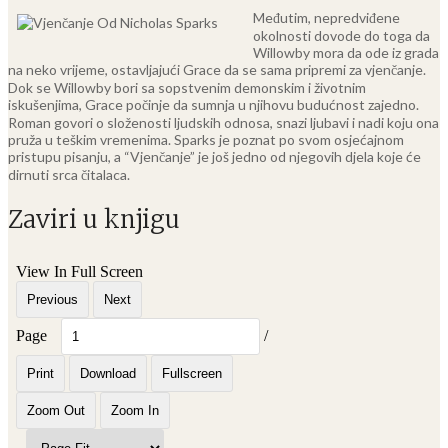
Međutim, nepredviđene
okolnosti dovode do toga da
Willowby mora da ode iz grada
na neko vrijeme, ostavljajući Grace da se sama pripremi za vjenčanje.
Dok se Willowby bori sa sopstvenim demonskim i životnim
iskušenjima, Grace počinje da sumnja u njihovu budućnost zajedno.
Roman govori o složenosti ljudskih odnosa, snazi ljubavi i nadi koju ona
pruža u teškim vremenima. Sparks je poznat po svom osjećajnom
pristupu pisanju, a “Vjenčanje” je još jedno od njegovih djela koje će
dirnuti srca čitalaca.
Zaviri u knjigu