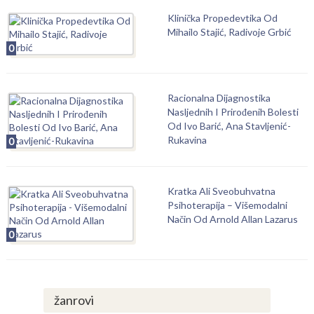
Klinička Propedevtika Od
Mihailo Stajić, Radivoje Grbić
0
Racionalna Dijagnostika
Nasljednih I Prirođenih Bolesti
Od Ivo Barić, Ana Stavljenić-
Rukavina
0
Kratka Ali Sveobuhvatna
Psihoterapija – Višemodalni
Način Od Arnold Allan Lazarus
0
žanrovi