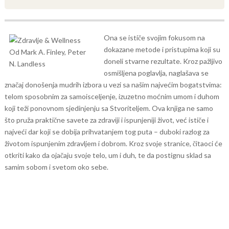
Ona se ističe svojim fokusom na
dokazane metode i pristupima koji su
doneli stvarne rezultate. Kroz pažljivo
osmišljena poglavlja, naglašava se
značaj donošenja mudrih izbora u vezi sa našim najvećim bogatstvima:
telom sposobnim za samoisceljenje, izuzetno moćnim umom i duhom
koji teži ponovnom sjedinjenju sa Stvoriteljem.
Ova knjiga ne samo
što pruža praktične savete za zdraviji i ispunjeniji život, već ističe i
najveći dar koji se dobija prihvatanjem tog puta – duboki razlog za
životom ispunjenim zdravljem i dobrom. Kroz svoje stranice, čitaoci će
otkriti kako da ojačaju svoje telo, um i duh, te da postignu sklad sa
samim sobom i svetom oko sebe.