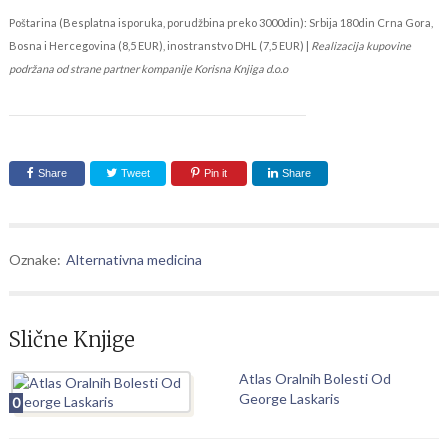
Poštarina (Besplatna isporuka, porudžbina preko 3000din): Srbija 180din Crna Gora,
Bosna i Hercegovina (8,5 EUR), inostranstvo DHL (7,5 EUR) |
Realizacija kupovine
podržana od strane partner kompanije Korisna Knjiga d.o.o
Share
Tweet
Pin it
Share
Oznake:
Alternativna medicina
Slične Knjige
Atlas Oralnih Bolesti Od
George Laskaris
0