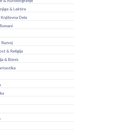
je & Autobiografije
njige & Lektire
Književna Dela
 Romani
 Razvoj
st & Religija
ja & Biznis
antastika
a
ika
a