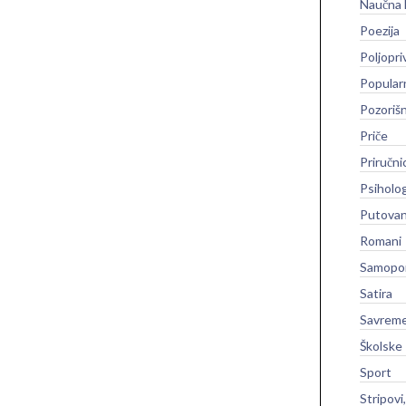
Naučna 
Poezija
Poljopri
Popular
Pozoriš
Priče
Priručni
Psiholog
Putovan
Romani
Samopo
Satira
Savreme
Školske
Sport
Stripovi