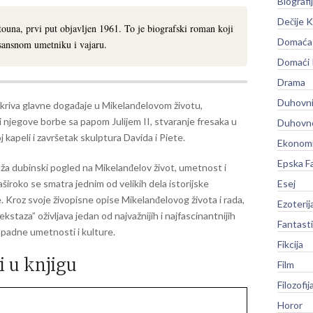
Biografi
Dečije K
ouna, prvi put objavljen 1961. To je biografski roman koji
Domaća 
sansnom umetniku i vajaru.
Domaći
Drama
Duhovni
riva glavne događaje u Mikelanđelovom životu,
́i njegove borbe sa papom Julijem II, stvaranje fresaka u
Duhovno
j kapeli i završetak skulptura Davida i Piete.
Ekonomi
Epska F
uža dubinski pogled na Mikelanđelov život, umetnost i
aširoko se smatra jednim od velikih dela istorijske
Esej
. Kroz svoje živopisne opise Mikelanđelovog života i rada,
Ezoterij
 ekstaza” oživljava jedan od najvažnijih i najfascinantnijih
Fantast
apadne umetnosti i kulture.
Fikcija
i u knjigu
Film
Filozofij
Horor