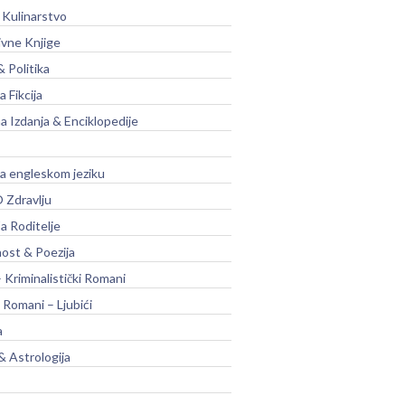
 Kulinarstvo
ivne Knjige
& Politika
a Fikcija
a Izdanja & Enciklopedije
na engleskom jeziku
 Zdravlju
a Roditelje
nost & Poezija
– Kriminalistički Romani
 Romani – Ljubići
a
& Astrologija