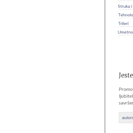
Struka i
Tehnolo
Trileri
Umetnos
Jeste
Promov
ljubite
savrše
autor