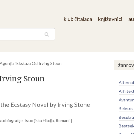
klub čitalaca
književnici
au
aga
Agonija i Ekstaza Od Irving Stoun
žanrov
 Irving Stoun
Alternat
Arhitek
Avantur
the Ecstasy Novel by Irving Stone
Beletris
Besplat
utobiografije
,
Istorijska Fikcija
,
Romani
Bestsel