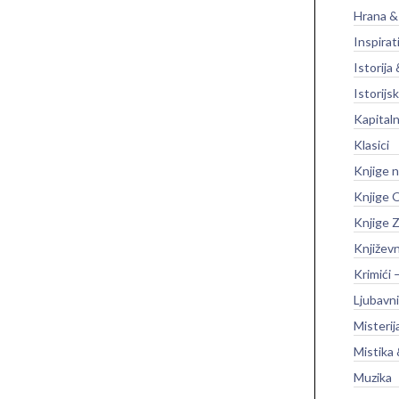
Hrana &
Inspirat
Istorija 
Istorijsk
Kapitaln
Klasici
Knjige 
Knjige O
Knjige Z
Književ
Krimići 
Ljubavni
Misterij
Mistika 
Muzika