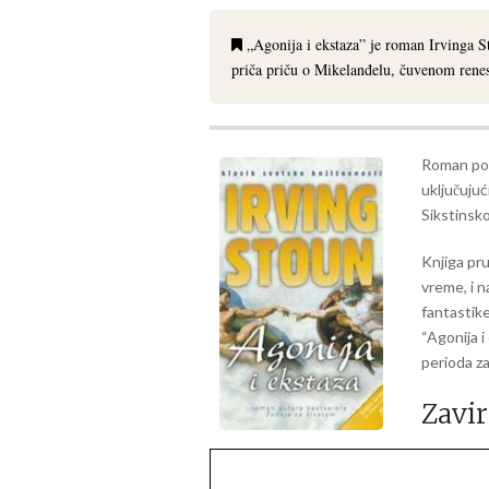
„Agonija i ekstaza” je roman Irvinga St
priča priču o Mikelanđelu, čuvenom rene
Roman pok
uključujuc
Sikstinsko
Knjiga pr
vreme, i n
fantastike
“Agonija i
perioda z
Zavir