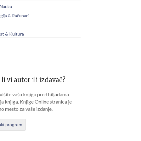
 Nauka
gija & Računari
t & Kultura
 li vi autor ili izdavač?
išite vašu knjigu pred hiljadama
lja knjiga. Knjige Online stranica je
no mesto za vaše izdanje.
ski program