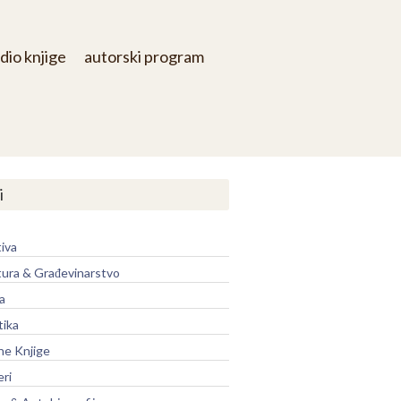
dio knjige
autorski program
i
iva
tura & Građevinarstvo
a
tika
ne Knjige
eri