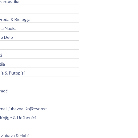
Fantastika
vreda & Biologija
na Nauka
no Delo
ci
ija
ja & Putopisi
moć
na Ljubavna Književnost
 Knjige & Udžbenici
, Zabava & Hobi