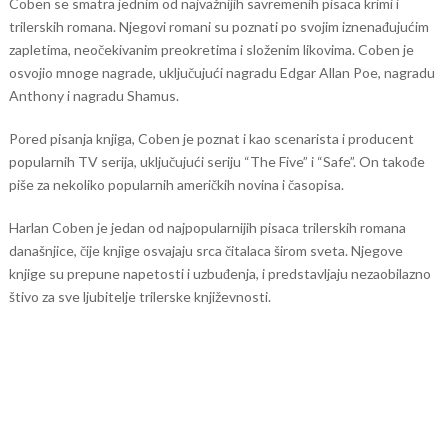
Coben se smatra jednim od najvažnijih savremenih pisaca krimi i
trilerskih romana. Njegovi romani su poznati po svojim iznenađujućim
zapletima, neočekivanim preokretima i složenim likovima. Coben je
osvojio mnoge nagrade, uključujući nagradu Edgar Allan Poe, nagradu
Anthony i nagradu Shamus.
Pored pisanja knjiga, Coben je poznat i kao scenarista i producent
popularnih TV serija, uključujući seriju “The Five” i “Safe”. On takođe
piše za nekoliko popularnih američkih novina i časopisa.
Harlan Coben je jedan od najpopularnijih pisaca trilerskih romana
današnjice, čije knjige osvajaju srca čitalaca širom sveta. Njegove
knjige su prepune napetosti i uzbuđenja, i predstavljaju nezaobilazno
štivo za sve ljubitelje trilerske književnosti.