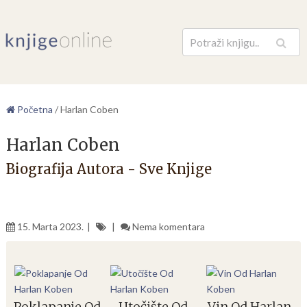
Pretraga
Početna
/
Harlan Coben
Harlan Coben
Biografija Autora - Sve Knjige
15. Marta 2023.
Nema komentara
Poklapanje Od
Utočište Od
Vin Od Harlan