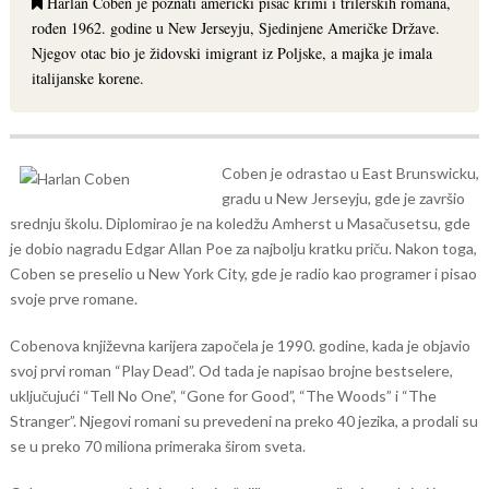
Harlan Coben je poznati američki pisac krimi i trilerskih romana,
rođen 1962. godine u New Jerseyju, Sjedinjene Američke Države.
Njegov otac bio je židovski imigrant iz Poljske, a majka je imala
italijanske korene.
Coben je odrastao u East Brunswicku,
gradu u New Jerseyju, gde je završio
srednju školu. Diplomirao je na koledžu Amherst u Masačusetsu, gde
je dobio nagradu Edgar Allan Poe za najbolju kratku priču. Nakon toga,
Coben se preselio u New York City, gde je radio kao programer i pisao
svoje prve romane.
Cobenova književna karijera započela je 1990. godine, kada je objavio
svoj prvi roman “Play Dead”. Od tada je napisao brojne bestselere,
uključujući “Tell No One”, “Gone for Good”, “The Woods” i “The
Stranger”. Njegovi romani su prevedeni na preko 40 jezika, a prodali su
se u preko 70 miliona primeraka širom sveta.