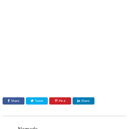
Share
Tweet
Pin it
Share
Nagrade