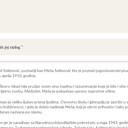
ti joj razlog.”
Selimović, poznatiji kao Meša Selimović bio je poznati jugoslovenski pis
. aprila 1910. godine.
koro nikad nije pružao svom sinu toplinu i razumevanje koje je bilo i više
eprijatnu osobu. Međutim, Meša je pokazivao upravo suprotne vrline.
i imao je veliku ljubav prema ljudima. Osnovnu školu i gimnaziju je završio
 književnost, i gde je dobio nadimak Meša, koji je ubrzo prihvatio i tako 
e danas nazvana po njemu.
n jer je sarađivao sa Narodnooslobodilačkim pokretom, a maja 1943. godine
 komesara Tuzlanskog partizanskog odreda. Tokom rata, Selimovićev brat k