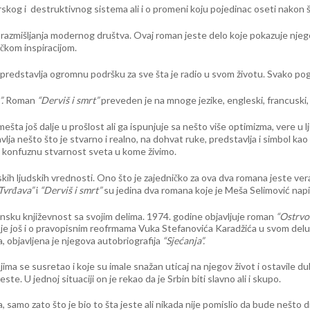
rskog i destruktivnog sistema ali i o promeni koju pojedinac oseti nakon
razmišljanja modernog društva. Ovaj roman jeste delo koje pokazuje njegov
kom inspiracijom.
je predstavlja ogromnu podršku za sve šta je radio u svom životu. Svako po
.
Roman
“Derviš i smrt”
preveden je na mnoge jezike, engleski, francuski, tur
smešta još dalje u prošlost ali ga ispunjuje sa nešto više optimizma, vere u
lja nešto što je stvarno i realno, na dohvat ruke, predstavlja i simbol kao
, u konfuznu stvarnost sveta u kome živimo.
nskih ljudskih vrednosti. Ono što je zajedničko za ova dva romana jeste vera
Tvrđava”
i
“Derviš i smrt”
su jedina dva romana koje je Meša Selimović napis
ensku književnost sa svojim delima. 1974. godine objavljuje roman
“Ostrvo
o je još i o pravopisnim reofrmama Vuka Stefanovića Karadžića u svom del
 objavljena je njegova autobriografija
“Sjećanja”.
a se susretao i koje su imale snažan uticaj na njegov život i ostavile du
e. U jednoj situaciji on je rekao da je Srbin biti slavno ali i skupo.
 samo zato što je bio to šta jeste ali nikada nije pomislio da bude nešto d