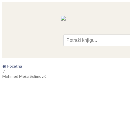
Pre
Početna
/
Mehmed Meša Selimović