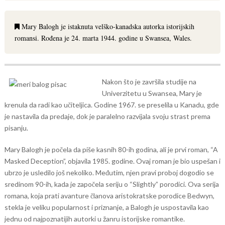
Mary Balogh je istaknuta velško-kanadska autorka istorijskih
romansi. Rođena je 24. marta 1944. godine u Swansea, Wales.
Nakon što je završila studije na
Univerzitetu u Swansea, Mary je
krenula da radi kao učiteljica. Godine 1967. se preselila u Kanadu, gde
je nastavila da predaje, dok je paralelno razvijala svoju strast prema
pisanju.
Mary Balogh je počela da piše kasnih 80-ih godina, ali je prvi roman, “A
Masked Deception”, objavila 1985. godine. Ovaj roman je bio uspešan i
ubrzo je usledilo još nekoliko. Međutim, njen pravi proboj dogodio se
sredinom 90-ih, kada je započela seriju o “Slightly” porodici. Ova serija
romana, koja prati avanture članova aristokratske porodice Bedwyn,
stekla je veliku popularnost i priznanje, a Balogh je uspostavila kao
jednu od najpoznatijih autorki u žanru istorijske romantike.