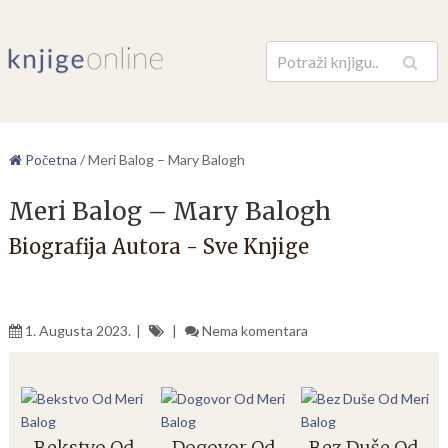
Pretraga
Početna
/
Meri Balog – Mary Balogh
Meri Balog – Mary Balogh
Biografija Autora - Sve Knjige
1. Augusta 2023.
Nema komentara
Bekstvo Od
Dogovor Od
Bez Duše Od