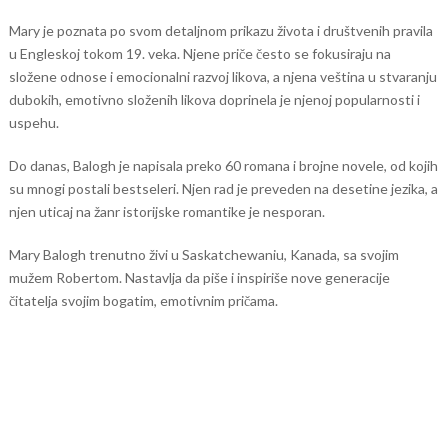
Mary je poznata po svom detaljnom prikazu života i društvenih pravila
u Engleskoj tokom 19. veka. Njene priče često se fokusiraju na
složene odnose i emocionalni razvoj likova, a njena veština u stvaranju
dubokih, emotivno složenih likova doprinela je njenoj popularnosti i
uspehu.
Do danas, Balogh je napisala preko 60 romana i brojne novele, od kojih
su mnogi postali bestseleri. Njen rad je preveden na desetine jezika, a
njen uticaj na žanr istorijske romantike je nesporan.
Mary Balogh trenutno živi u Saskatchewaniu, Kanada, sa svojim
mužem Robertom. Nastavlja da piše i inspiriše nove generacije
čitatelja svojim bogatim, emotivnim pričama.