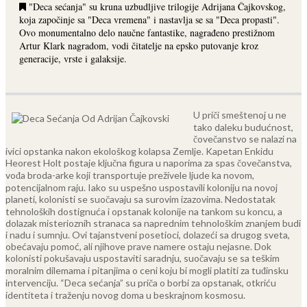
"Deca sećanja" su kruna uzbudljive trilogije Adrijana Čajkovskog,
koja započinje sa "Deca vremena" i nastavlja se sa "Deca propasti".
Ovo monumentalno delo naučne fantastike, nagrađeno prestižnom
Artur Klark nagradom, vodi čitatelje na epsko putovanje kroz
generacije, vrste i galaksije.
U priči smeštenoj u ne
tako daleku budućnost,
čovečanstvo se nalazi na
ivici opstanka nakon ekološkog kolapsa Zemlje.
Kapetan Enkidu
Heorest Holt postaje ključna figura u naporima za spas čovečanstva,
vođa broda-arke koji transportuje preživele ljude ka novom,
potencijalnom raju. Iako su uspešno uspostavili koloniju na novoj
planeti, kolonisti se suočavaju sa surovim izazovima. Nedostatak
tehnoloških dostignuća i opstanak kolonije na tankom su koncu, a
dolazak misterioznih stranaca sa naprednim tehnološkim znanjem budi
i nadu i sumnju.
Ovi tajanstveni posetioci, dolazeći sa drugog sveta,
obećavaju pomoć, ali njihove prave namere ostaju nejasne. Dok
kolonisti pokušavaju uspostaviti saradnju, suočavaju se sa teškim
moralnim dilemama i pitanjima o ceni koju bi mogli platiti za tuđinsku
intervenciju. “Deca sećanja” su priča o borbi za opstanak, otkriću
identiteta i traženju novog doma u beskrajnom kosmosu.