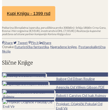
Kupi Knjigu - 1399 rsd
Poštarina (Besplatna isporuka, porudžbina preko 3000din): Srbija 180din Crna Gora,
Bosna i Hercegovina (8,5 EUR), inostranstvo DHL (7,5 EUR) |
Realizacija kupovine
podržana od strane partner kompanije Korisna Knjiga d.o.o
Share
Tweet
Pin it
Share
Oznake:
Futuristička fantastika
,
Nagrađene knjige
,
Postapokaliptična
fikcija
Slične Knjige
0
Ikabog Od Džoan Rouling
0
Agencija Od Vilijem Gibson PDF
0
Roboti I Carstvo Od Isak Asimov
0
Projekat: Očajnički Pokušaj Od
Endi Vir