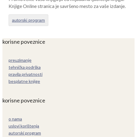
Knjige Online stranica je savršeno mesto za vaše izdanje.
autorski program
korisne poveznice
preuzimanje
tehnička podrška
pravila privatnosti
besplatne knjige
korisne poveznice
o nama
uslovi korištenja
autorski program