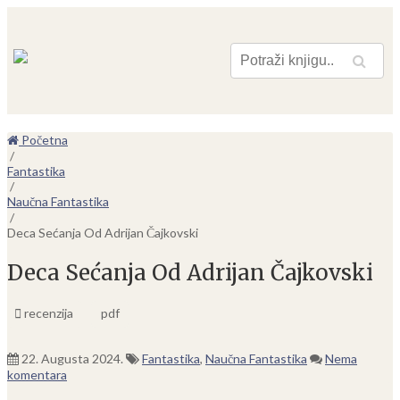
Pretraga
Početna
/
Fantastika
/
Naučna Fantastika
/
Deca Sećanja Od Adrijan Čajkovski
Deca Sećanja Od Adrijan Čajkovski
recenzija
pdf
22. Augusta 2024.
Fantastika
,
Naučna Fantastika
Nema
komentara