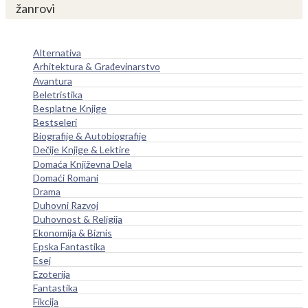
žanrovi
Alternativa
Arhitektura & Građevinarstvo
Avantura
Beletristika
Besplatne Knjige
Bestseleri
Biografije & Autobiografije
Dečije Knjige & Lektire
Domaća Književna Dela
Domaći Romani
Drama
Duhovni Razvoj
Duhovnost & Religija
Ekonomija & Biznis
Epska Fantastika
Esej
Ezoterija
Fantastika
Fikcija