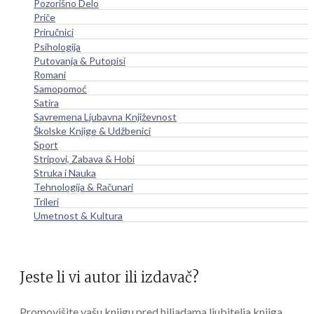
Pozorišno Delo
Priče
Priručnici
Psihologija
Putovanja & Putopisi
Romani
Samopomoć
Satira
Savremena Ljubavna Književnost
Školske Knjige & Udžbenici
Sport
Stripovi, Zabava & Hobi
Struka i Nauka
Tehnologija & Računari
Trileri
Umetnost & Kultura
Jeste li vi autor ili izdavač?
Promovišite vašu knjigu pred hiljadama ljubitelja knjiga.