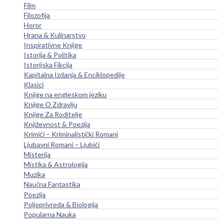
Film
Filozofija
Horor
Hrana & Kulinarstvo
Inspirativne Knjige
Istorija & Politika
Istorijska Fikcija
Kapitalna Izdanja & Enciklopedije
Klasici
Knjige na engleskom jeziku
Knjige O Zdravlju
Knjige Za Roditelje
Književnost & Poezija
Krimići – Kriminalistički Romani
Ljubavni Romani – Ljubići
Misterija
Mistika & Astrologija
Muzika
Naučna Fantastika
Poezija
Poljoprivreda & Biologija
Popularna Nauka