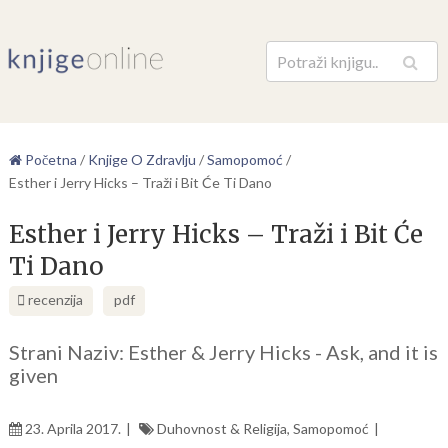
Pretraga
Početna
/
Knjige O Zdravlju
/
Samopomoć
/
Esther i Jerry Hicks – Traži i Bit Će Ti Dano
Esther i Jerry Hicks – Traži i Bit Će
Ti Dano
recenzija
pdf
Strani Naziv: Esther & Jerry Hicks - Ask, and it is
given
23. Aprila 2017.
Duhovnost & Religija
,
Samopomoć