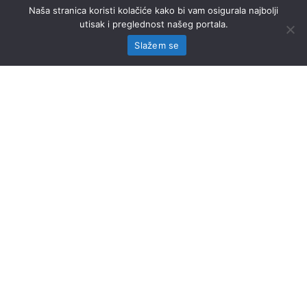
Naša stranica koristi kolačiće kako bi vam osigurala najbolji
utisak i preglednost našeg portala.
Slažem se