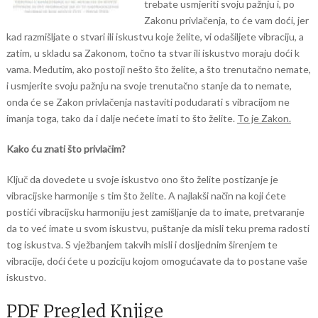
trebate usmjeriti svoju pažnju i, po
Zakonu privlačenja, to će vam doći, jer
kad razmišljate o stvari ili iskustvu koje želite, vi odašiljete vibraciju, a
zatim, u skladu sa Zakonom, točno ta stvar ili iskustvo moraju doći k
vama. Međutim, ako postoji nešto što želite, a što trenutačno nemate,
i usmjerite svoju pažnju na svoje trenutačno stanje da to nemate,
onda će se Zakon privlačenja nastaviti podudarati s vibracijom ne
imanja toga, tako da i dalje nećete imati to što želite.
To je Zakon.
Kako ću znati što privlačim?
Ključ da dovedete u svoje iskustvo ono što želite postizanje je
vibracijske harmonije s tim što želite. A najlakši način na koji ćete
postići vibracijsku harmoniju jest zamišljanje da to imate, pretvaranje
da to već imate u svom iskustvu, puštanje da misli teku prema radosti
tog iskustva. S vježbanjem takvih misli i dosljednim širenjem te
vibracije, doći ćete u poziciju kojom omogućavate da to postane vaše
iskustvo.
PDF Pregled Knjige