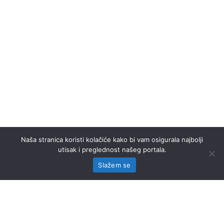
Naša stranica koristi kolačiće kako bi vam osigurala najbolji
utisak i preglednost našeg portala.
Slažem se