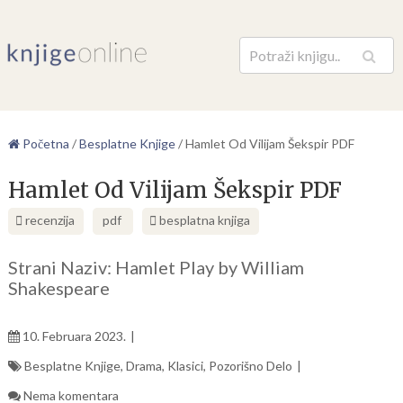
Pretraga
Početna
/
Besplatne Knjige
/
Hamlet Od Vilijam Šekspir PDF
Hamlet Od Vilijam Šekspir PDF
recenzija
pdf
besplatna knjiga
Strani Naziv: Hamlet Play by William
Shakespeare
10. Februara 2023.
Besplatne Knjige
,
Drama
,
Klasici
,
Pozorišno Delo
Nema komentara