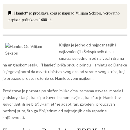
„Hamlet“ je predstava koju je napisao Vilijam Šekspir, verovatno
napisan početkom 1600-ih.
Knjiga je jedno od najpoznatijih i
najizvođenijih Šekspirovih dela i
smatra se jednom od najvećih drama
na engleskom jeziku. “Hamlet” priča priču o princu Hamletu od Danske
i njegovoj borbi da osveti ubistvo svog oca od strane svog strica, koji
je preuzeo presto i oženio se Hamletovom majkom.
Predstava je poznata po složenim likovima, temama osvete, morala i
ljudskog stanja, kao i po čuvenim monokvijima, kao što je Hamletov
govor „Biti ili ne biti“. „Hamlet“ je adaptiran, izvođen i proučavan
bezbroj puta, što ga čini jednim od najtrajnijih dela zapadne
književnosti.