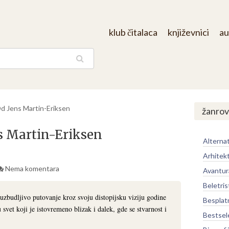
klub čitalaca
književnici
au
aga
Od Jens Martin-Eriksen
žanrov
ns Martin-Eriksen
Alternat
Arhitek
Nema komentara
Avantur
Beletris
uzbudljivo putovanje kroz svoju distopijsku viziju godine
Besplat
svet koji je istovremeno blizak i dalek, gde se stvarnost i
Bestsel