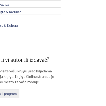
 Nauka
gija & Računari
t & Kultura
 li vi autor ili izdavač?
išite vašu knjigu pred hiljadama
lja knjiga. Knjige Online stranica je
no mesto za vaše izdanje.
ski program