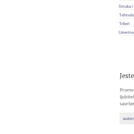
Struka i
Tehnolo
Trileri
Umetnos
Jeste
Promov
ljubite
savrše
autor