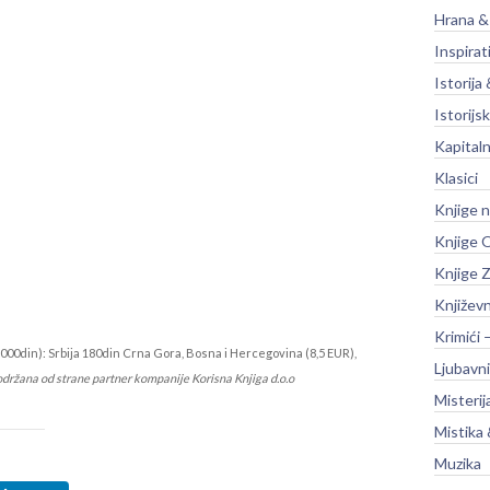
Hrana &
Inspirat
Istorija 
Istorijsk
Kapitaln
Klasici
Knjige 
Knjige O
Knjige Z
Književ
Krimići 
000din): Srbija 180din Crna Gora, Bosna i Hercegovina (8,5 EUR),
Ljubavni
održana od strane partner kompanije Korisna Knjiga d.o.o
Misterij
Mistika 
Muzika