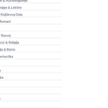
je & Autobiografije
njige & Lektire
Književna Dela
 Romani
 Razvoj
st & Religija
ja & Biznis
antastika
a
ika
a