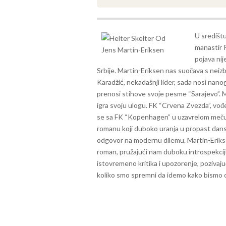
U središtu
manastir P
pojava nij
Srbije. Martin-Eriksen nas suočava s nei
Karadžić, nekadašnji lider, sada nosi nan
prenosi stihove svoje pesme “Sarajevo”.
M
igra svoju ulogu. FK “Crvena Zvezda”, vo
se sa FK “Kopenhagen” u uzavrelom meču 
romanu koji duboko uranja u propast dan
odgovor na modernu dilemu. Martin-Erikse
roman, pružajući nam duboku introspekciju
istovremeno kritika i upozorenje, pozivajuć
koliko smo spremni da idemo kako bismo o