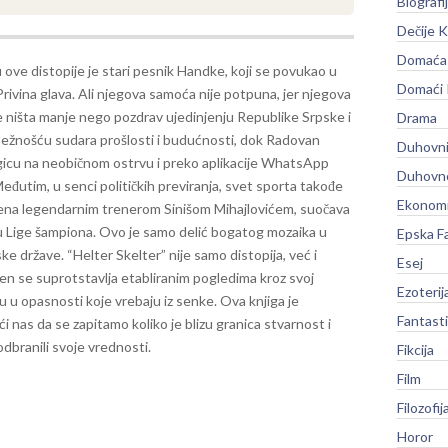
Biografi
Dečije K
Domaća 
 ove distopije je stari pesnik Handke, koji se povukao u
Domaći
rivina glava. Ali njegova samoća nije potpuna, jer njegova
e ništa manje nego pozdrav ujedinjenju Republike Srpske i
Drama
zbežnošću sudara prošlosti i budućnosti, dok Radovan
Duhovni
ogicu na neobičnom ostrvu i preko aplikacije WhatsApp
Duhovno
eđutim, u senci političkih previranja, svet sporta takođe
Ekonomi
đena legendarnim trenerom Sinišom Mihajlovićem, suočava
Lige šampiona. Ovo je samo delić bogatog mozaika u
Epska F
ske države.
“Helter Skelter” nije samo distopija, već i
Esej
n se suprotstavlja etabliranim pogledima kroz svoj
Ezoterij
 u opasnosti koje vrebaju iz senke. Ova knjiga je
Fantast
i nas da se zapitamo koliko je blizu granica stvarnost i
dbranili svoje vrednosti.
Fikcija
Film
Filozofij
Horor