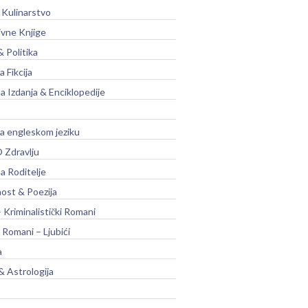
 Kulinarstvo
ivne Knjige
& Politika
a Fikcija
a Izdanja & Enciklopedije
na engleskom jeziku
 Zdravlju
a Roditelje
nost & Poezija
– Kriminalistički Romani
 Romani – Ljubići
a
& Astrologija