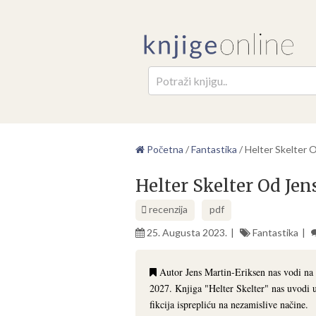
Pretr
Početna
/
Fantastika
/
Helter Skelter 
Helter Skelter Od Je
recenzija
pdf
25. Augusta 2023.
Fantastika
Autor Jens Martin-Eriksen nas vodi na 
2027. Knjiga "Helter Skelter" nas uvodi u 
fikcija isprepliću na nezamislive načine.