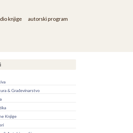
dio knjige
autorski program
i
iva
tura & Građevinarstvo
a
tika
ne Knjige
eri