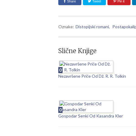
Share
Tweet
Pin it
Oznake:
Distopijski romani
,
Postapokalipt
Slične Knjige
0
Nezavršene Priče Od Dž. R. R. Tolkin
0
Gospodar Senki Od Kasandra Kler