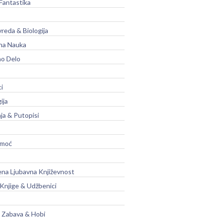
Fantastika
vreda & Biologija
na Nauka
no Delo
ci
ija
ja & Putopisi
moć
na Ljubavna Književnost
 Knjige & Udžbenici
, Zabava & Hobi