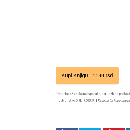
Kupi Knjigu - 1199 rsd
Poštarina (Besplatna isporuka, porudžbina preko 3
inostranstvo DHL (7,5 EUR) |
Realizacija kupovine p