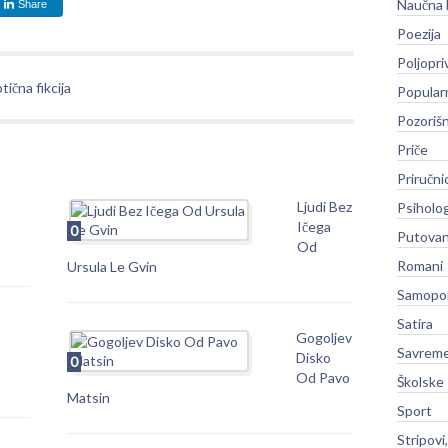
Naučna 
Share
Poezija
Poljopri
ična fikcija
Popular
Pozoriš
Priče
Priručni
Ljudi Bez
Psiholog
Ičega
0
Putovan
Od
Romani
Ursula Le Gvin
Samopo
Satira
Gogoljev
Savreme
Disko
0
Od Pavo
Školske
Matsin
Sport
Stripovi