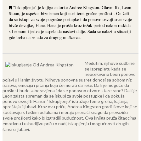
"Iskupljenje" je knjiga autorke Andree Kingston. Glavni lik, Leon
Stoun, je uspešan biznismen koji nosi teret grešne prošlosti. On želi
da se iskupi za svoje pogrešne postupke i da ponovo osvoji srce svoje
bivše devojke, Hane. Hana je prošla kroz težak period nakon raskida
s Leonom i jedva je uspela da nastavi dalje. Sada se nalazi u situaciji
gde treba da se uda za drugog muškarca.
Međutim, njihove sudbine
se isprepletu kada se
neočekivano Leon ponovo
pojavi u Hanim životu. Njihova ponovna susret donosi sa sobom niz
izazova, emocija i pitanja koja će morati da reše. Da li je moguće da
prošlost bude zaboravljena i da se ponovno otvore stare rane? Da li je
Leon zaista spreman da se iskupi za svoje postupke i da pokuša
ponovo osvojiti Hanu?
“Iskupljenje” istražuje teme greha, kajanja,
oproštaja i ljubavi. Kroz ovu priču, Andrea Kingston gradi likove koji se
suočavaju s teškim odlukama i moraju pronaći snagu da prevaziđu
svoje prošlosti kako bi izgradili budućnost. Ova knjiga pruža čitaocima
emotivnu i uzbudljivu priču o nadi, iskupljenju i mogućnosti drugih
šansi u ljubavi.