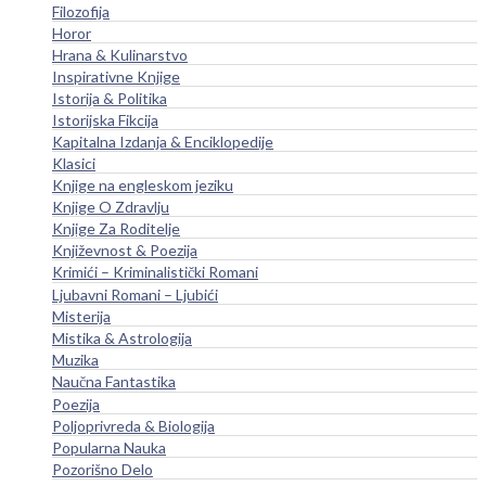
Filozofija
Horor
Hrana & Kulinarstvo
Inspirativne Knjige
Istorija & Politika
Istorijska Fikcija
Kapitalna Izdanja & Enciklopedije
Klasici
Knjige na engleskom jeziku
Knjige O Zdravlju
Knjige Za Roditelje
Književnost & Poezija
Krimići – Kriminalistički Romani
Ljubavni Romani – Ljubići
Misterija
Mistika & Astrologija
Muzika
Naučna Fantastika
Poezija
Poljoprivreda & Biologija
Popularna Nauka
Pozorišno Delo