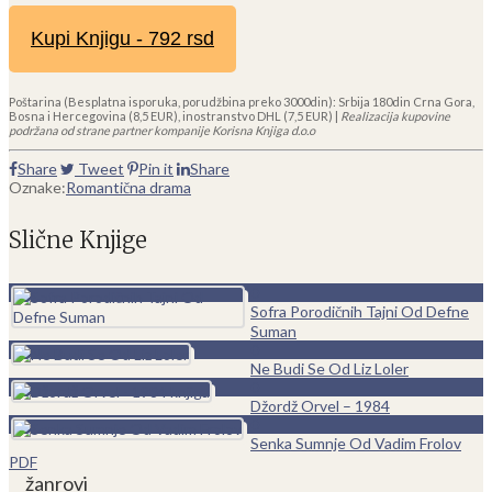
Kupi Knjigu - 792 rsd
Poštarina (Besplatna isporuka, porudžbina preko 3000din): Srbija 180din Crna Gora,
Bosna i Hercegovina (8,5 EUR), inostranstvo DHL (7,5 EUR) |
Realizacija kupovine
podržana od strane partner kompanije Korisna Knjiga d.o.o
Share
Tweet
Pin it
Share
Oznake:
Romantična drama
Slične Knjige
0
Sofra Porodičnih Tajni Od Defne
Suman
0
Ne Budi Se Od Liz Loler
0
Džordž Orvel – 1984
0
Senka Sumnje Od Vadim Frolov
PDF
žanrovi