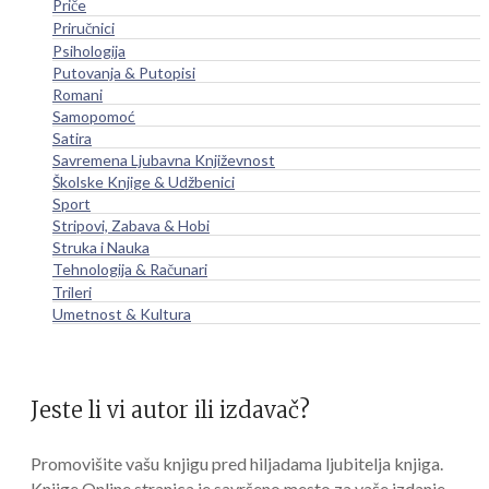
Priče
Priručnici
Psihologija
Putovanja & Putopisi
Romani
Samopomoć
Satira
Savremena Ljubavna Književnost
Školske Knjige & Udžbenici
Sport
Stripovi, Zabava & Hobi
Struka i Nauka
Tehnologija & Računari
Trileri
Umetnost & Kultura
Jeste li vi autor ili izdavač?
Promovišite vašu knjigu pred hiljadama ljubitelja knjiga.
Knjige Online stranica je savršeno mesto za vaše izdanje.