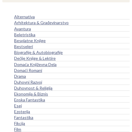
Alternativa
Arhitektura & Građevinarstvo
Avantura
Beletristika
Besplatne Knjige
Bestseleri
Biografije & Autobiografije
Dečije Knjige & Lektire
Domaća Književna Dela
Domaći Romani
Drama
Duhovni Razvoj
Duhovnost & Religija
Ekonomija & Biznis
Epska Fantastika
Esej
Ezoterija
Fantastika
Fikcija
Film