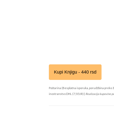
Kupi Knjigu - 440 rsd
Poštarina (Besplatna isporuka, porudžbina preko 3
inostranstvo DHL (7,5 EUR) |
Realizacija kupovine p