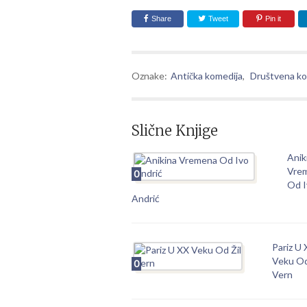
Share
Tweet
Pin it
Oznake:
Antička komedija
,
Društvena ko
Slične Knjige
Anik
Vre
0
Od I
Andrić
Pariz U
Veku Od
0
Vern