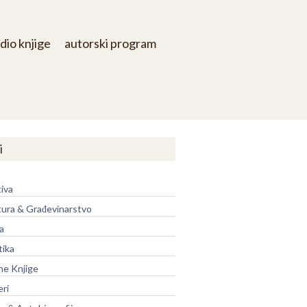
dio knjige
autorski program
i
iva
tura & Građevinarstvo
a
tika
ne Knjige
eri