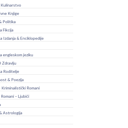
 Kulinarstvo
ivne Knjige
& Politika
a Fikcija
a Izdanja & Enciklopedije
na engleskom jeziku
 Zdravlju
a Roditelje
nost & Poezija
– Kriminalistički Romani
 Romani – Ljubići
a
& Astrologija