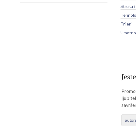
Struka i
Tehnolo
Trileri
Umetnos
Jeste
Promov
ljubite
savrše
autor