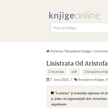
Pretr
Početna
/
Besplatne Knjige
/
Lisistrat
Lisistrata Od Aristof
recenzija
pdf
besplatna knj
7. Juna 2023.
Besplatne Knjige
,
K
"Lisistrata" je komedija napisana od s
je jedno od najpoznatijih dela Aristofana i
angažmanu.