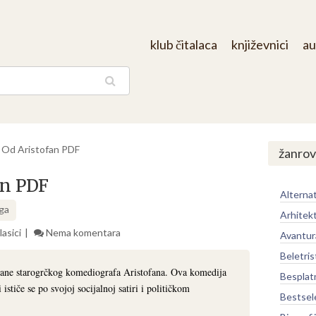
klub čitalaca
književnici
au
aga
a Od Aristofan PDF
žanrov
an PDF
Alternat
iga
Arhitek
lasici
Nema komentara
Avantur
Beletris
trane starogrčkog komediografa Aristofana. Ova komedija
Besplat
 ističe se po svojoj socijalnoj satiri i političkom
Bestsel