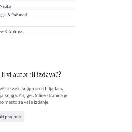
 Nauka
gija & Računari
t & Kultura
 li vi autor ili izdavač?
išite vašu knjigu pred hiljadama
lja knjiga. Knjige Online stranica je
no mesto za vaše izdanje.
ski program