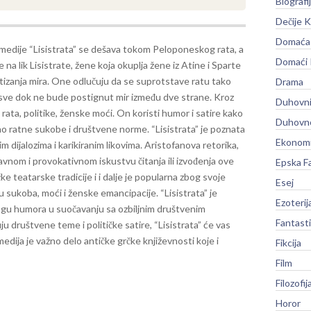
Biografi
Dečije K
Domaća 
medije “Lisistrata” se dešava tokom Peloponeskog rata, a
Domaći
e na lik Lisistrate, žene koja okuplja žene iz Atine i Sparte
stizanja mira. One odlučuju da se suprotstave ratu tako
Drama
 sve dok ne bude postignut mir između dve strane.
Kroz
Duhovni
ata, politike, ženske moći. On koristi humor i satire kako
Duhovno
kovao ratne sukobe i društvene norme.
“Lisistrata” je poznata
Ekonomi
im dijalozima i karikiranim likovima. Aristofanova retorika,
bavnom i provokativnom iskustvu čitanja ili izvođenja ove
Epska F
 teatarske tradicije i i dalje je popularna zbog svoje
Esej
u sukoba, moći i ženske emancipacije. “Lisistrata” je
Ezoterij
nagu humora u suočavanju sa ozbiljnim društvenim
Fantast
ju društvene teme i političke satire, “Lisistrata” će vas
medija je važno delo antičke grčke književnosti koje i
Fikcija
Film
Filozofij
Horor