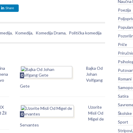
Naučna 
Share
Poezija
Poljopri
Popular
medija
,
Komedija
,
Komedija Drama
,
Politička komedija
Pozoriš
Priče
Priručni
Psiholog
ina
Bajka Od
Putovan
mena
Johan
0
Romani
vo
Volfgang
Gete
Samopo
Satira
Savreme
 XX
Uzorite
 Žil
Misli Od
Školske
0
Migel de
Sport
Servantes
Stripovi