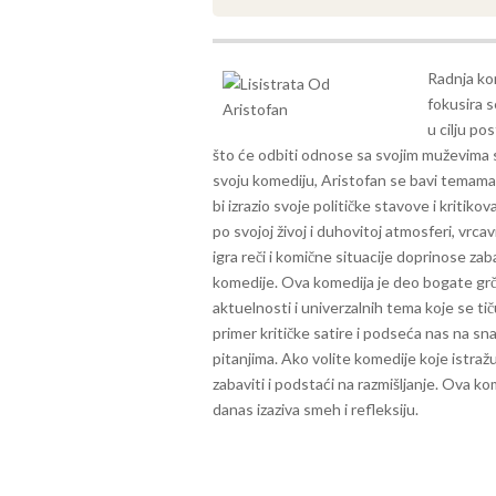
Radnja ko
fokusira s
u cilju po
što će odbiti odnose sa svojim muževima
svoju komediju, Aristofan se bavi temama r
bi izrazio svoje političke stavove i kriti
po svojoj živoj i duhovitoj atmosferi, vrcav
igra reči i komične situacije doprinose za
komedije.
Ova komedija je deo bogate grčke
aktuelnosti i univerzalnih tema koje se tič
primer kritičke satire i podseća nas na s
pitanjima.
Ako volite komedije koje istražu
zabaviti i podstaći na razmišljanje. Ova ko
danas izaziva smeh i refleksiju.