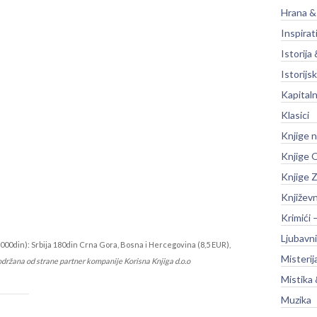
Hrana &
Inspirat
Istorija 
Istorijsk
Kapitaln
Klasici
Knjige 
Knjige O
Knjige Z
Književ
Krimići 
Ljubavni
000din): Srbija 180din Crna Gora, Bosna i Hercegovina (8,5 EUR),
Misterij
održana od strane partner kompanije Korisna Knjiga d.o.o
Mistika 
Muzika