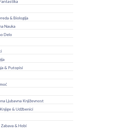
Fantastika
vreda & Biologija
na Nauka
no Delo
ci
ija
ja & Putopisi
moć
na Ljubavna Književnost
 Knjige & Udžbenici
, Zabava & Hobi