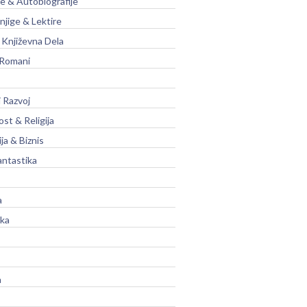
je & Autobiografije
njige & Lektire
Književna Dela
 Romani
 Razvoj
st & Religija
ja & Biznis
antastika
a
ika
a