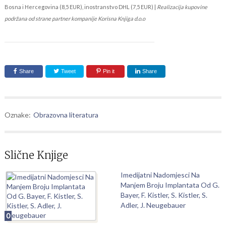
Bosna i Hercegovina (8,5 EUR), inostranstvo DHL (7,5 EUR) |
Realizacija kupovine
podržana od strane partner kompanije Korisna Knjiga d.o.o
Share
Tweet
Pin it
Share
Oznake:
Obrazovna literatura
Slične Knjige
Imedijatni Nadomjesci Na
Manjem Broju Implantata Od G.
Bayer, F. Kistler, S. Kistler, S.
Adler, J. Neugebauer
0