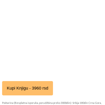
Kupi Knjigu - 3960 rsd
Poštarina (Besplatna isporuka, porudžbina preko 3000din): Srbija 180din Crna Gora,