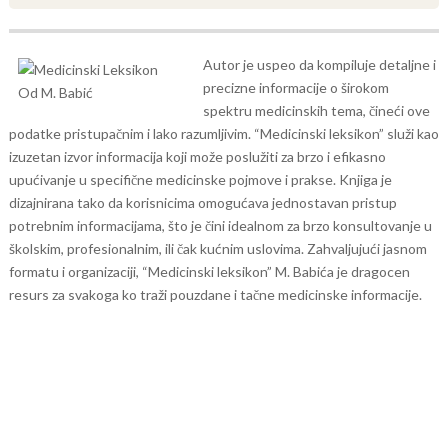
Autor je uspeo da kompiluje detaljne i
precizne informacije o širokom
spektru medicinskih tema, čineći ove
podatke pristupačnim i lako razumljivim. “Medicinski leksikon” služi kao
izuzetan izvor informacija koji može poslužiti za brzo i efikasno
upućivanje u specifične medicinske pojmove i prakse.
Knjiga je
dizajnirana tako da korisnicima omogućava jednostavan pristup
potrebnim informacijama, što je čini idealnom za brzo konsultovanje u
školskim, profesionalnim, ili čak kućnim uslovima. Zahvaljujući jasnom
formatu i organizaciji, “Medicinski leksikon” M. Babića je dragocen
resurs za svakoga ko traži pouzdane i tačne medicinske informacije.