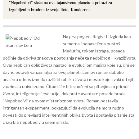
"Nepobedivi" sleće na ovu tajanstvenu planetu u potrazi za
izgubljenim brodom iz svoje flote, Kondorom.
Na prvi pogled, Regis III izgleda kao
sumorna i nenaseljena pustoš.
Međutim, tokom istrage, posada
počinje da otkriva znakove postojanja nečega neobičnog – kvaziživota.
Ovaj neobičan oblik života nastao je evolucijom mašina koje su, čini se,
davno ostavili vanzemaljci na ovoj planeti.
Lemov roman duboko
analizira odnos između različitih oblika života i mesto koje svaki od njih
zauzima u univerzumu. Čitaoci će biti suočeni sa pitanjima o prirodi
života, inteligencije i evolucije, dok prate avanture posade broda
“Nepobedivi” na ovom misterioznom svetu. Roman postavlja
intrigantan eksperiment, pokazujući da evolucija ne mora nužno
dovesti do prevlasti inteligentnijih oblika života i postavlja pitanje šta
znači biti nepobediv u širem smislu.