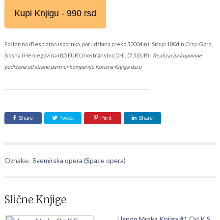
Kupi Knjigu - 990 rsd
Poštarina (Besplatna isporuka, porudžbina preko 3000din): Srbija 180din Crna Gora,
Bosna i Hercegovina (8,5 EUR), inostranstvo DHL (7,5 EUR) |
Realizacija kupovine
podržana od strane partner kompanije Korisna Knjiga d.o.o
Share
Tweet
Pin it
Share
Oznake:
Svemirska opera (Space opera)
Slične Knjige
Uspon Mraka Knjiga #1 Od K.S.