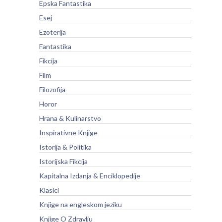
Epska Fantastika
Esej
Ezoterija
Fantastika
Fikcija
Film
Filozofija
Horor
Hrana & Kulinarstvo
Inspirativne Knjige
Istorija & Politika
Istorijska Fikcija
Kapitalna Izdanja & Enciklopedije
Klasici
Knjige na engleskom jeziku
Knjige O Zdravlju