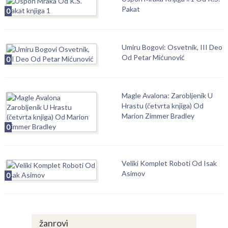
Pakat
0
Umiru Bogovi: Osvetnik, III Deo
Od Petar Mićunović
0
Magle Avalona: Zarobljenik U
Hrastu (četvrta knjiga) Od
Marion Zimmer Bradley
0
Veliki Komplet Roboti Od Isak
Asimov
0
žanrovi