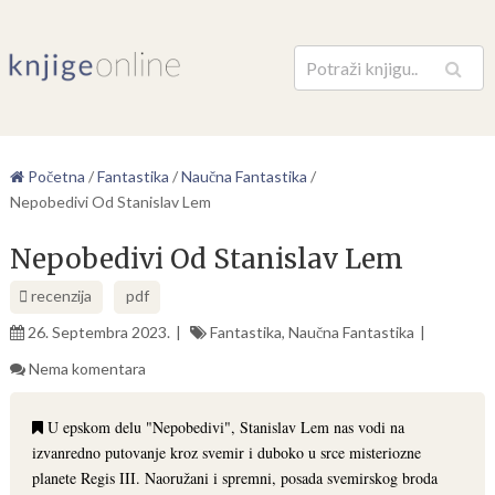
Pretraga
Početna
/
Fantastika
/
Naučna Fantastika
/
Nepobedivi Od Stanislav Lem
Nepobedivi Od Stanislav Lem
recenzija
pdf
26. Septembra 2023.
Fantastika
,
Naučna Fantastika
Nema komentara
U epskom delu "Nepobedivi", Stanislav Lem nas vodi na
izvanredno putovanje kroz svemir i duboko u srce misteriozne
planete Regis III. Naoružani i spremni, posada svemirskog broda