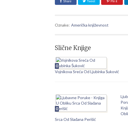
Share
Tweet
Pin it
Oznake:
Američka književnost
Slične Knjige
0
Vojnikova Sreća Od Ljubinka Šuković
Lju
Por
Knji
0
Obl
Srca Od Slađana Perišić