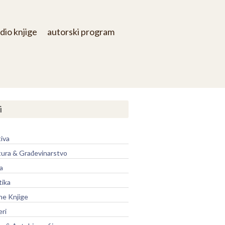
dio knjige
autorski program
i
iva
tura & Građevinarstvo
a
tika
ne Knjige
eri