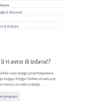
 Nauka
gija & Računari
t & Kultura
 li vi autor ili izdavač?
išite vašu knjigu pred hiljadama
lja knjiga. Knjige Online stranica je
no mesto za vaše izdanje.
ski program