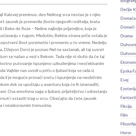
Biografi
Dečije K
jl Kalovej preminuo, deo Nelinog srca nestao je s njim.
Domaća 
rt zauvek je promenila živote njegovih roditelja, brata
Domaći
li i Beke de Roze – Neline najbolje prijateljice, koja je
uočavanju s tugom.
Međutim, Bekina strana priče ostala je
Drama
n sopstveni život poremetio i promenio u to vreme. Nedelju
Duhovni
Džejson Dorsi je pozvao Nel na sastanak, ali taj susret
Duhovno
on se našao u vezi s Bekom. Tada nije ni slutio da će taj
Ekonomi
životno putovanje ispunjeno uzbuđenjima i neočekivanim
a Vajlder nas uvodi u priču o ljubavi koja se rađa iz
Epska F
 da li je moguće pronaći sreću i ispunjenje na neobičnim
Esej
kom dok se upuštaju u avanturu koja će ih iznenaditi,
Ezoterij
bavi.
Ova emotivna saga o ljubavi, prijateljstvu i odrastanju
Fantast
irnuti i ostaviti trag u srcu. Obećajte da ćete zauvek
ma i nezaboravnim trenucima.
Fikcija
Film
Filozofij
Horor