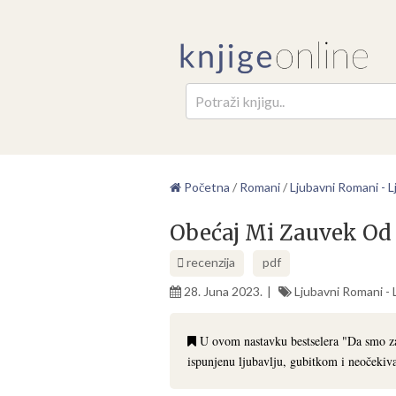
Pretr
Početna
/
Romani
/
Ljubavni Romani - Lj
Obećaj Mi Zauvek Od 
recenzija
pdf
28. Juna 2023.
Ljubavni Romani - L
U ovom nastavku bestselera "Da smo za
ispunjenu ljubavlju, gubitkom i neočeki