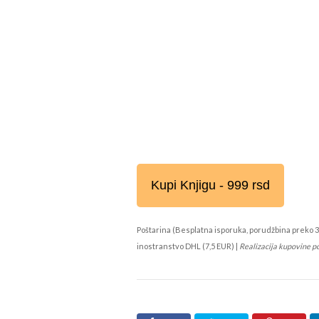
Kupi Knjigu - 999 rsd
Poštarina (Besplatna isporuka, porudžbina preko 3
inostranstvo DHL (7,5 EUR) |
Realizacija kupovine p