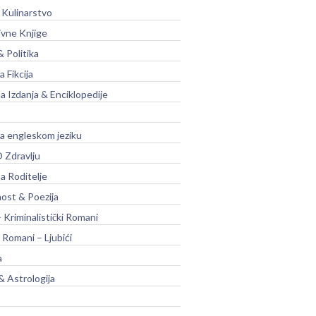
 Kulinarstvo
ivne Knjige
& Politika
a Fikcija
a Izdanja & Enciklopedije
na engleskom jeziku
 Zdravlju
a Roditelje
nost & Poezija
– Kriminalistički Romani
 Romani – Ljubići
a
& Astrologija