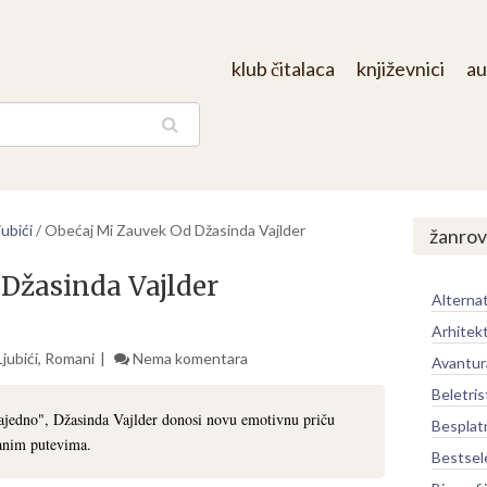
klub čitalaca
književnici
au
aga
ubići
/
Obećaj Mi Zauvek Od Džasinda Vajlder
žanrov
Džasinda Vajlder
Alternat
Arhitek
jubići
,
Romani
Nema komentara
Avantur
Beletris
jedno", Džasinda Vajlder donosi novu emotivnu priču
Besplat
vanim putevima.
Bestsel