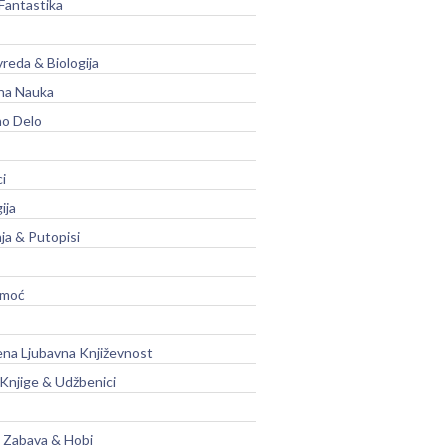
Fantastika
vreda & Biologija
na Nauka
no Delo
ci
ija
ja & Putopisi
moć
na Ljubavna Književnost
 Knjige & Udžbenici
, Zabava & Hobi