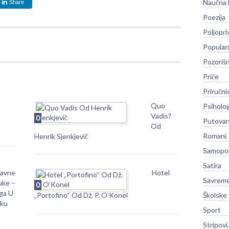
Naučna 
Share
Poezija
Poljopri
Popular
Pozoriš
Priče
Priručni
Quo
Psiholog
Vadis?
0
Putovan
Od
Romani
Henrik Sjenkjevič
Samopo
Satira
bavne
Hotel
Savreme
uke –
0
ga U
„Portofino“ Od Dž. P. O’Konel
Školske
iku
Sport
Stripovi