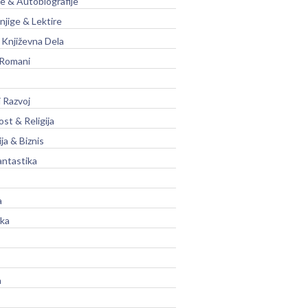
je & Autobiografije
njige & Lektire
Književna Dela
 Romani
 Razvoj
st & Religija
ja & Biznis
antastika
a
ika
a