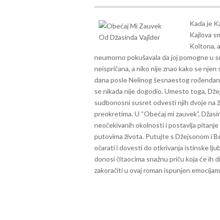
Kada je Ka
Kajlova sm
Koltona, a
neumorno pokušavala da joj pomogne u s
neispričana, a niko nije znao kako se nje
dana posle Nelinog šesnaestog rođendana, 
se nikada nije dogodio. Umesto toga, Džejs
sudbonosni susret odvesti njih dvoje na 
preokretima.
U “Obećaj mi zauvek”, Džasind
neočekivanih okolnosti i postavlja pitanje
putovima života. Putujte s Džejsonom i Be
očarati i dovesti do otkrivanja istinske lju
donosi čitaocima snažnu priču koja će ih d
zakoračiti u ovaj roman ispunjen emocija