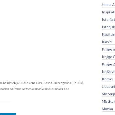
Hrana &
Inspirat
Istorija 
Istorijsk
Kapitaln
Klasici
Knjige 
Knjige O
Knjige Z
Književ
Krimići 
000din): Srbija 180din Crna Gora, Bosna i Hercegovina (8,5 EUR),
Ljubavni
održana od strane partner kompanije Korisna Knjiga d.o.o
Misterij
Mistika 
Muzika