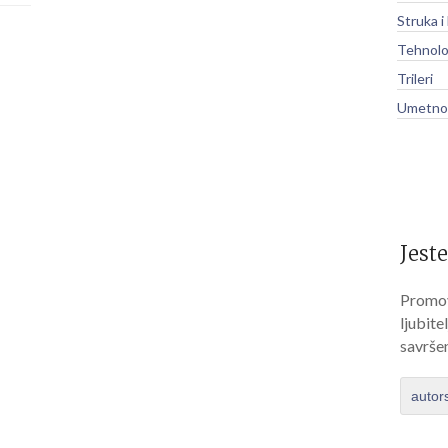
Struka i
Tehnolo
Trileri
Umetnos
Jeste
Promov
ljubite
savrše
autor