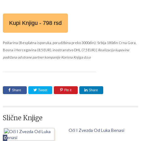
Kupi Knjigu - 798 rsd
Poštarina (Besplatna isporuka, porudžbina preko 3000din): Srbija 180din Crna Gora,
Bosna i Hercegovina (8,5 EUR), inostranstvo DHL (7,5 EUR) |
Realizacija kupovine
podržana od strane partner kompanije Korisna Knjiga d.o.o
Share
Tweet
Pin it
Share
Slične Knjige
Oči I Zvezda Od Luka Benasi
0