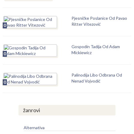
Pjesničke Poslanice Od Pavao
Ritter Vitezović
0
Gospodin Tadija Od Adam
Mickiewicz
0
Palinodija Libo Odbrana Od
Nenad Vojvodić
0
žanrovi
Alternativa