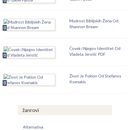
0
Mudrost Biblijskih Žena Od
Shannon Bream
0
Čovek i Njegov Identitet Od
Vladeta Jerotić PDF
0
Život Je Poklon Od Stefanos
Ksenakis
0
žanrovi
Alternativa