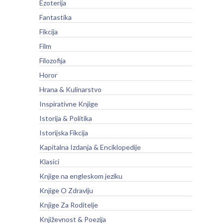
Ezoterija
Fantastika
Fikcija
Film
Filozofija
Horor
Hrana & Kulinarstvo
Inspirativne Knjige
Istorija & Politika
Istorijska Fikcija
Kapitalna Izdanja & Enciklopedije
Klasici
Knjige na engleskom jeziku
Knjige O Zdravlju
Knjige Za Roditelje
Književnost & Poezija