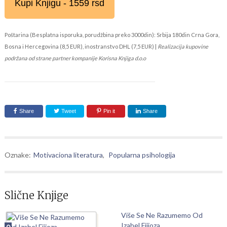
Kupi Knjigu - 1559 rsd
Poštarina (Besplatna isporuka, porudžbina preko 3000din): Srbija 180din Crna Gora,
Bosna i Hercegovina (8,5 EUR), inostranstvo DHL (7,5 EUR) |
Realizacija kupovine
podržana od strane partner kompanije Korisna Knjiga d.o.o
Share
Tweet
Pin it
Share
Oznake:
Motivaciona literatura
,
Popularna psihologija
Slične Knjige
Više Se Ne Razumemo Od
Izabel Fijioza