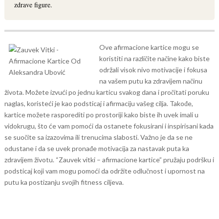
zdrave figure.
Ove afirmacione kartice mogu se
koristiti na različite načine kako biste
održali visok nivo motivacije i fokusa
na vašem putu ka zdravijem načinu
života. Možete izvući po jednu karticu svakog dana i pročitati poruku
naglas, koristeći je kao podsticaj i afirmaciju vašeg cilja. Takođe,
kartice možete rasporediti po prostoriji kako biste ih uvek imali u
vidokrugu, što će vam pomoći da ostanete fokusirani i inspirisani kada
se suočite sa izazovima ili trenucima slabosti.
Važno je da se ne
odustane i da se uvek pronađe motivacija za nastavak puta ka
zdravijem životu. “Zauvek vitki – afirmacione kartice” pružaju podršku i
podsticaj koji vam mogu pomoći da održite odlučnost i upornost na
putu ka postizanju svojih fitness ciljeva.