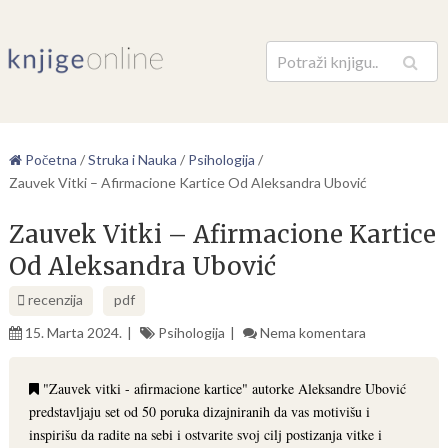
Pretraga
Početna
/
Struka i Nauka
/
Psihologija
/
Zauvek Vitki – Afirmacione Kartice Od Aleksandra Ubović
Zauvek Vitki – Afirmacione Kartice
Od Aleksandra Ubović
recenzija
pdf
15. Marta 2024.
Psihologija
Nema komentara
"Zauvek vitki - afirmacione kartice" autorke Aleksandre Ubović
predstavljaju set od 50 poruka dizajniranih da vas motivišu i
inspirišu da radite na sebi i ostvarite svoj cilj postizanja vitke i