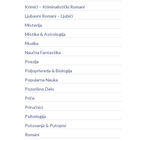
Krimići – Kriminalistički Romani
Ljubavni Romani – Ljubići
Misterija
Mistika & Astrologija
Muzika
Naučna Fantastika
Poezija
Poljoprivreda & Biologija
Popularna Nauka
Pozorišno Delo
Priče
Priručnici
Psihologija
Putovanja & Putopisi
Romani