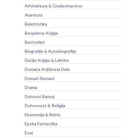
Arhitektura & Građevinarstvo
Avantura
Beletristika
Besplatne Knjige
Bestseleri
Biografije & Autobiografije
Dečije Knjige & Lektire
Domaća Književna Dela
Domaći Romani
Drama
Duhovni Razvoj
Duhovnost & Religija
Ekonomija & Biznis
Epska Fantastika
Esej