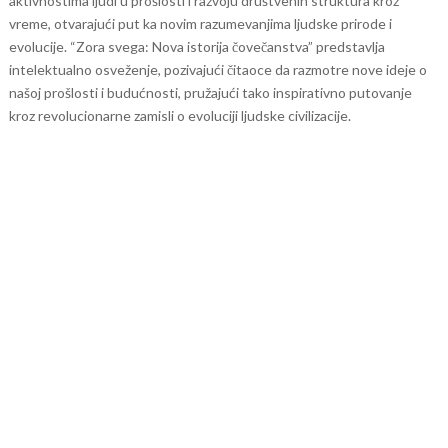
aktivnostima ljudi u prošlosti i razvoju društvenih struktura kroz
vreme, otvarajući put ka novim razumevanjima ljudske prirode i
evolucije.
“Zora svega: Nova istorija čovečanstva” predstavlja
intelektualno osveženje, pozivajući čitaoce da razmotre nove ideje o
našoj prošlosti i budućnosti, pružajući tako inspirativno putovanje
kroz revolucionarne zamisli o evoluciji ljudske civilizacije.