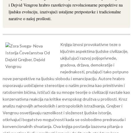
i Dejvid Vengrou hrabro razotkrivaju revolucionarne perspektive na
ljudsku evoluciju, izazivajući ustaljene pretpostavke i tradicionalne
narative o našoj prošlosti.
Knjiga iznosi provokativne teze o
ključnim aspektima ljudske civilizacije,
uključujući razvoj poljoprivrede,
gradova, država, demokratije i
nejednakosti, pružajući tako potpuno
nove perspektive na ljudsku slobodu i emancipaciju.
Autore hrabro
osporavaju uobičajene stereotipe o našim precima kao primitivnim i
ratobornim bićima, ističući da su mnoge teorije o civilizaciji nastale kao
konzervativna reakcija na kritike evropskog društva u prošlosti.
Kroz
analizu najnovijih arheoloških i antropoloških istraživanja, Grejber i
Vengrou osvetljavaju raznolikost i složenost ljudske istorije,
otkrivajući bogatstvo mogućnosti kada se oslobodimo predrasuda i
konvencionalnih shvatanja.
Ova knjiga postavlja izazovna pitanja o