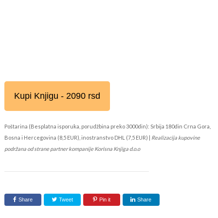
Kupi Knjigu - 2090 rsd
Poštarina (Besplatna isporuka, porudžbina preko 3000din): Srbija 180din Crna Gora,
Bosna i Hercegovina (8,5 EUR), inostranstvo DHL (7,5 EUR) |
Realizacija kupovine
podržana od strane partner kompanije Korisna Knjiga d.o.o
Share
Tweet
Pin it
Share