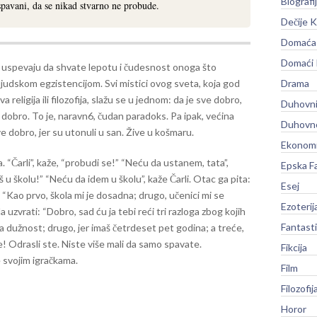
Biografi
pavani, da se nikad stvarno ne probude.
Dečije K
Domaća 
Domaći
 uspevaju da shvate lepotu i čudesnost onoga što
judskom egzistencijom. Svi mistici ovog sveta, koja god
Drama
va religija ili filozofija, slažu se u jednom: da je sve dobro,
Duhovni
e dobro. To je, naravn6, čudan paradoks. Pa ipak, većina
Duhovno
ve dobro, jer su utonuli u san. Žive u košmaru.
Ekonomi
 “Čarli”, kaže, “probudi se!” “Neću da ustanem, tata”,
Epska F
 u školu!” “Neću da idem u školu”, kaže Čarli. Otac ga pita:
Esej
i. “Kao prvo, škola mi je dosadna; drugo, učenici mi se
Ezoterij
 uzvrati: “Dobro, sad ću ja tebi reći tri razloga zbog kojih
Fantast
ja dužnost; drugo, jer imaš četrdeset pet godina; a treće,
e! Odrasli ste. Niste više mali da samo spavate.
Fikcija
 svojim igračkama.
Film
Filozofij
Horor