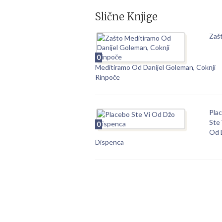
Slične Knjige
Zaš
0
Meditiramo Od Danijel Goleman, Coknji
Rinpoče
Pla
Ste 
0
Od 
Dispenca