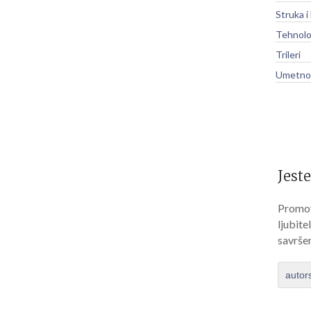
Struka i
Tehnolo
Trileri
Umetnos
Jeste
Promov
ljubite
savrše
autor