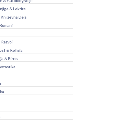
je & Autobiografije
njige & Lektire
Književna Dela
 Romani
 Razvoj
st & Religija
ja & Biznis
antastika
a
ika
a