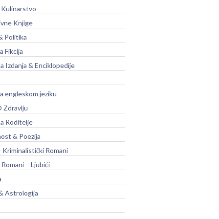
 Kulinarstvo
ivne Knjige
& Politika
a Fikcija
a Izdanja & Enciklopedije
na engleskom jeziku
 Zdravlju
a Roditelje
nost & Poezija
– Kriminalistički Romani
 Romani – Ljubići
a
& Astrologija