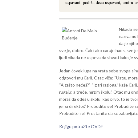
uspavani, podižu decu uspavani, umiru us
Nikada ne
nazivamo l
da je njiho
sve je, dobro. Čak i ako caruje haos, sve j
ljudi nikada ne uspeva da shvati kako je s
Jedan čovek lupa na vrata sobe svoga sina.
odgovori mu Čarli. Otac viče: “Ustaj, moraš
“A zašto nećeš?” “Iz tri razloga,” kaže Čarl
rugaju; a treće, mrzim školu.” Otac mu onda
moraš da odeš u školu; kao prvo, to je tvo
jer si direktor.” Probudite se! Probudite s
Probudite se! Prestanite da se zabavljate
Knjigu potražite OVDE