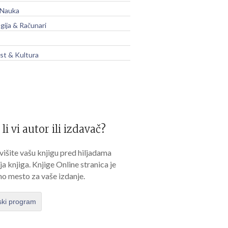
 Nauka
gija & Računari
t & Kultura
 li vi autor ili izdavač?
išite vašu knjigu pred hiljadama
lja knjiga. Knjige Online stranica je
no mesto za vaše izdanje.
ski program