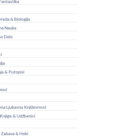
Fantastika
vreda & Biologija
na Nauka
no Delo
ci
ija
ja & Putopisi
moć
na Ljubavna Književnost
 Knjige & Udžbenici
, Zabava & Hobi