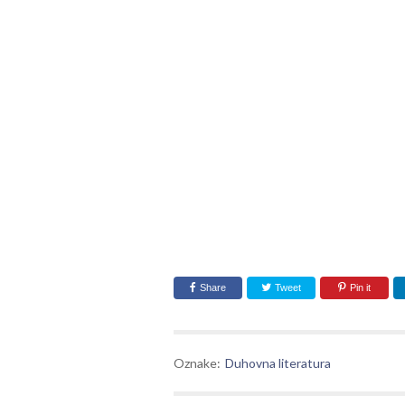
Share
Tweet
Pin it
Oznake:
Duhovna literatura