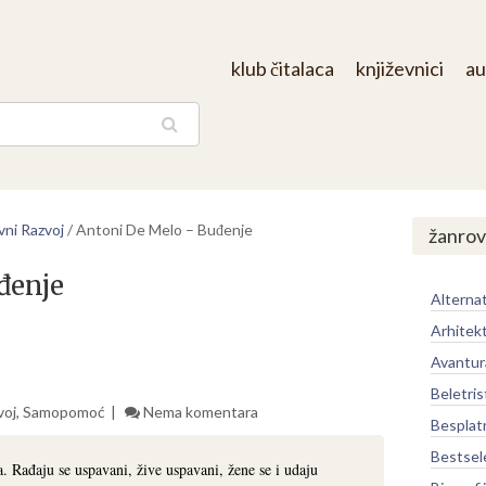
klub čitalaca
književnici
au
aga
ni Razvoj
/
Antoni De Melo – Buđenje
žanrov
đenje
Alternat
Arhitek
Avantur
Beletris
voj
,
Samopomoć
Nema komentara
Besplat
Bestsel
a. Rađaju se uspavani, žive uspavani, žene se i udaju