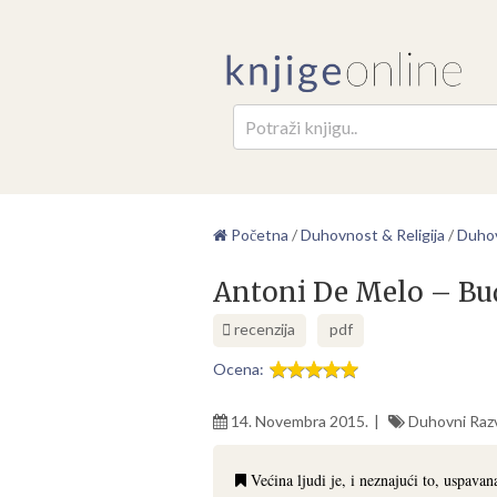
Pretr
Početna
/
Duhovnost & Religija
/
Duhov
Antoni De Melo – Bu
recenzija
pdf
Ocena:
14. Novembra 2015.
Duhovni Raz
Većina ljudi je, i neznajući to, uspavan