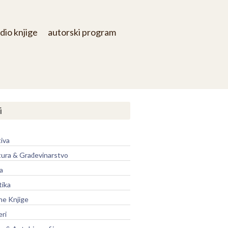
dio knjige
autorski program
i
iva
tura & Građevinarstvo
a
tika
ne Knjige
eri