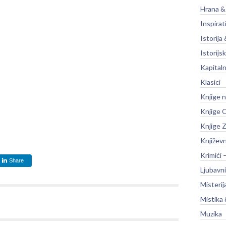
Hrana &
Inspirat
Istorija 
Istorijsk
Kapitaln
Klasici
Knjige 
Knjige O
Knjige Z
Književ
Krimići 
Share
Ljubavni
Misterij
Mistika 
Muzika