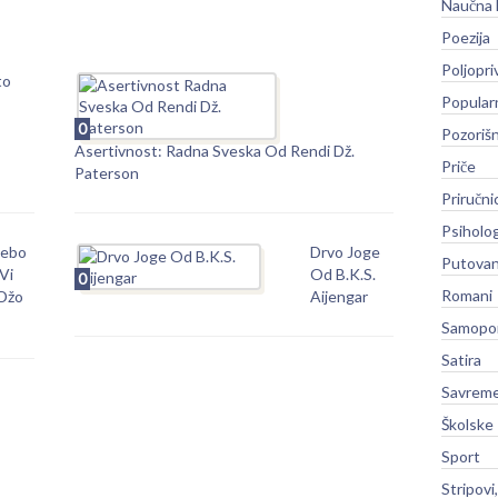
Naučna 
Poezija
Poljopri
to
Popular
0
Pozoriš
Asertivnost: Radna Sveska Od Rendi Dž.
Priče
Paterson
Priručni
Psiholog
cebo
Drvo Joge
Putovan
Vi
Od B.K.S.
0
Romani
Džo
Aijengar
Samopo
Satira
Savreme
Školske
Sport
Stripovi