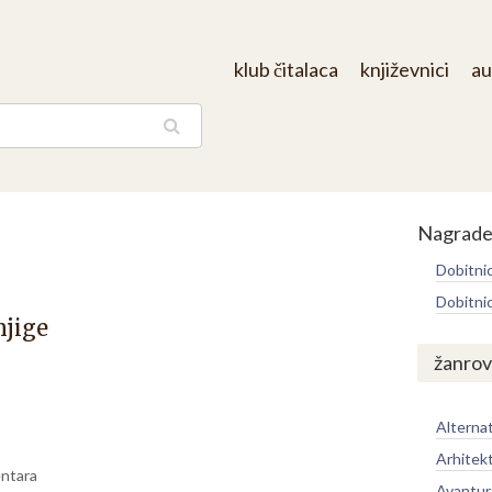
klub čitalaca
književnici
au
aga
Nagrad
Dobitni
Dobitni
njige
žanrov
Alternat
Arhitek
ntara
Avantur