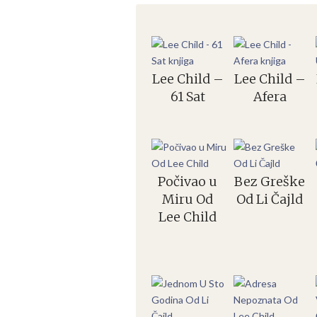
Lee Child –
Lee Child –
61 Sat
Afera
Počivao u
Bez Greške
Miru Od
Od Li Čajld
Lee Child