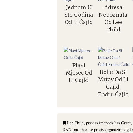
Jednom U
Adresa
Sto Godina
Nepoznata
Od Li Čajld
Od Lee
Child
Plavi
Bolje Da Si
Mjesec Od
Mrtav Od Li
Li Čajld
Čajld,
Endru Čajld
Lee Child, pravim imenom Jim Grant, na
SAD-om i bori se protiv organiziranog kri