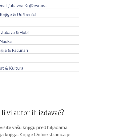
na Ljubavna Književnost
 Knjige & Udžbenici
, Zabava & Hobi
 Nauka
gija & Računari
t & Kultura
 li vi autor ili izdavač?
išite vašu knjigu pred hiljadama
lja knjiga. Knjige Online stranica je