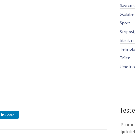
Savreme
Školske
Sport
Stripovi
Struka i
Tehnolo
Trileri
Umetnos
Jeste
Share
Promov
ljubite