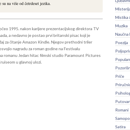
Ljubavni
 su na više od četrdeset jezika.
Misterij
Mistika 
Muzika
počeo 1995. nakon karijere prezentacijskog direktora TV
Naučna 
da, a nedavno je postao prvi britanski pisac koji je
eđaj za čitanje Amazon Kindle. Njegov prethodni triler
Poezija
 osvojio nagradu za roman godine na Festivalu
Poljopri
ema romanu Jedan hitac filmski studio Paramount Pictures
Popular
uiseom u glavnoj ulozi.
Pozoriš
Priče
Priručni
Psiholog
Putovan
Romani
Samopo
Satira