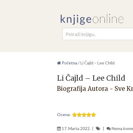
Pretr
Početna
/
Li Čajld – Lee Child
Li Čajld – Lee Child
Biografija Autora - Sve K
Ocena:
17. Marta 2022.
Nema kome