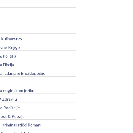
a
 Kulinarstvo
ivne Knjige
& Politika
a Fikcija
a Izdanja & Enciklopedije
na engleskom jeziku
 Zdravlju
a Roditelje
nost & Poezija
– Kriminalistički Romani