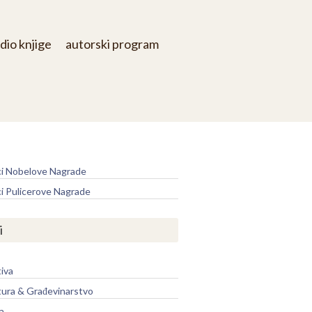
dio knjige
autorski program
e
ci Nobelove Nagrade
ci Pulicerove Nagrade
i
iva
tura & Građevinarstvo
a