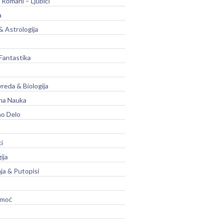
 Romani – Ljubići
a
& Astrologija
Fantastika
vreda & Biologija
na Nauka
no Delo
ci
ija
ja & Putopisi
moć