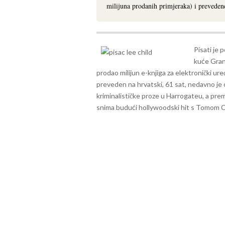
milijuna prodanih primjeraka) i prevedene
Pisati je 
kuće Grana
prodao milijun e-knjiga za elektronički ur
preveden na hrvatski, 61 sat, nedavno je
kriminalističke proze u Harrogateu, a pr
snima budući hollywoodski hit s Tomom Cr