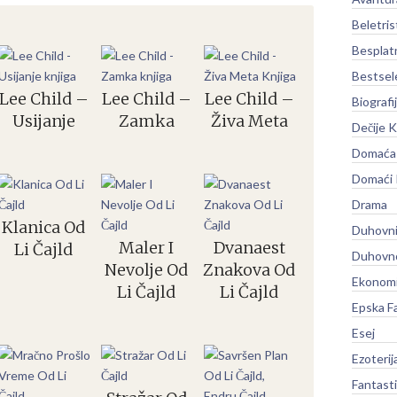
Beletris
Besplat
Bestsel
Lee Child –
Lee Child –
Lee Child –
Biografi
Usijanje
Zamka
Živa Meta
Dečije K
Domaća 
Domaći
Drama
Klanica Od
Duhovni
Maler I
Dvanaest
Li Čajld
Duhovno
Nevolje Od
Znakova Od
Ekonomi
Li Čajld
Li Čajld
Epska F
Esej
Ezoterij
Fantast