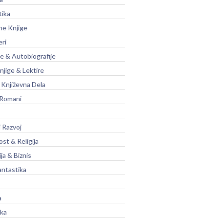
tika
ne Knjige
eri
je & Autobiografije
njige & Lektire
Književna Dela
 Romani
 Razvoj
st & Religija
ja & Biznis
antastika
a
ika