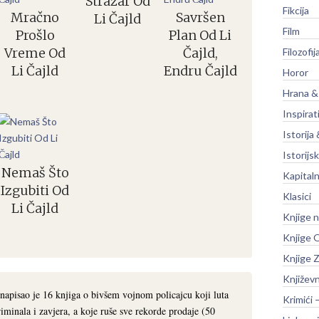
Stražar Od
Fikcija
Mračno
Savršen
Li Čajld
Film
Prošlo
Plan Od Li
Vreme Od
Čajld,
Filozofij
Li Čajld
Endru Čajld
Horor
Hrana &
Inspirat
Istorija 
Istorijsk
Nemaš Što
Kapitaln
Izgubiti Od
Klasici
Li Čajld
Knjige 
Knjige O
Knjige Z
Književ
pisao je 16 knjiga o bivšem vojnom policajcu koji luta
Krimići 
minala i zavjera, a koje ruše sve rekorde prodaje (50