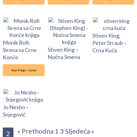
Stiven King,
Monik Rofi:
Peter Straub –
Stiven King –
Sirena sa Crne
Crna Kuća
Noćna Smena
Konče
Kupi Knjigu - cijena
Jo Nesbo –
Snjegović
« Prethodna
1
3
Sljedeća »
2