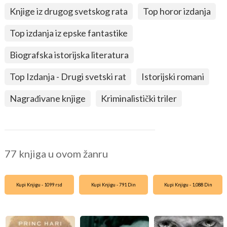
Knjige iz drugog svetskog rata
Top horor izdanja
Top izdanja iz epske fantastike
Biografska istorijska literatura
Top Izdanja - Drugi svetski rat
Istorijski romani
Nagrađivane knjige
Kriminalistički triler
77 knjiga u ovom žanru
Kupi Knjigu - 1099 rsd
Kupi Knjigu - 791 Din
Kupi Knjigu - 1,088 Din