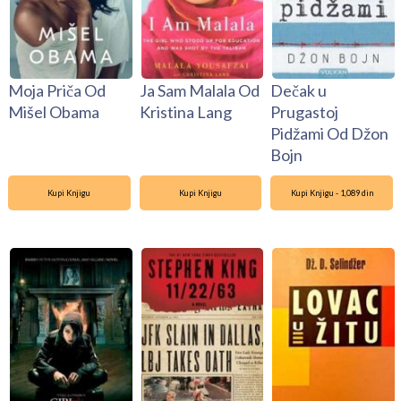
Moja Priča Od
Ja Sam Malala Od
Dečak u
Mišel Obama
Kristina Lang
Prugastoj
Pidžami Od Džon
Bojn
Kupi Knjigu
Kupi Knjigu
Kupi Knjigu - 1,089 din