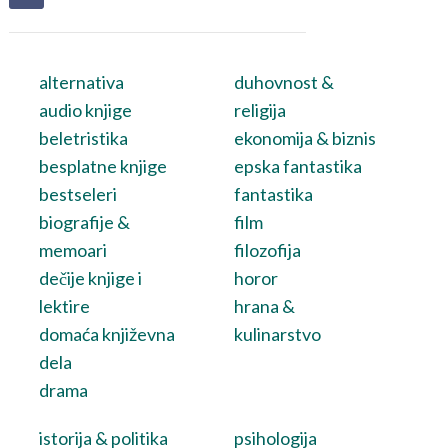
alternativa
duhovnost &
audio knjige
religija
beletristika
ekonomija & biznis
besplatne knjige
epska fantastika
bestseleri
fantastika
biografije &
film
memoari
filozofija
dečije knjige i
horor
lektire
hrana &
domaća književna
kulinarstvo
dela
drama
istorija & politika
psihologija