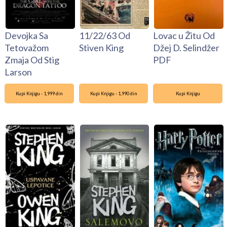
Devojka Sa
11/22/63 Od
Lovac u Žitu Od
Tetovažom
Stiven King
Džej D. Selindžer
Zmaja Od Stig
PDF
Larson
Kupi Knjigu - 1,999 din
Kupi Knjigu - 1,990 din
Kupi Knjigu