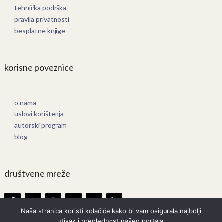
tehnička podrška
pravila privatnosti
besplatne knjige
korisne poveznice
o nama
uslovi korištenja
autorski program
blog
društvene mreže
Naša stranica koristi kolačiće kako bi vam osigurala najbolji
utisak i preglednost našeg portala.