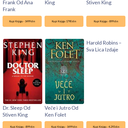
Frank Od Ana
King
Stiven King
Frank
Kupi Knjigu - 1499 din
Kupi Knjigu 1790 din
Kupi Knjigu - 899 din
Harold Robins –
Sva Lica Izdaje
Dr. Sleep Od
Veče i Jutro Od
Stiven King
Ken Folet
Kupi Knjigu - 899 din
Kupi Knjigu - 1499 din
Kupi Knjigu - 4,293 din