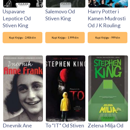
Uspavane
Salemovo Od
Harry Potter i
Lepotice Od
Stiven King
Kamen Mudrosti
Stiven King
Od J K Rouling
Kupi Knjigu - 2,406 din
Kupi Knjigu - 1.999 din
Kupi Knjigu - 999 din
Dnevnik Ane
To “IT” Od Stiven
Zelena Milja Od