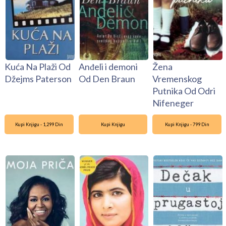
Kuća Na Plaži Od
Anđeli i demoni
Žena
Džejms Paterson
Od Den Braun
Vremenskog
Putnika Od Odri
Nifeneger
Kupi Knjigu - 1,299 Din
Kupi Knjigu
Kupi Knjigu - 799 Din