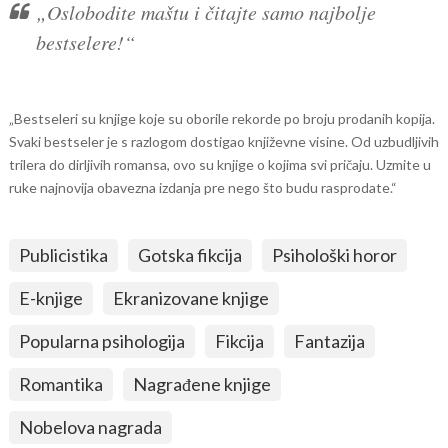
„Oslobodite maštu i čitajte samo najbolje
bestselere!“
„Bestseleri su knjige koje su oborile rekorde po broju prodanih kopija.
Svaki bestseler je s razlogom dostigao književne visine. Od uzbudljivih
trilera do dirljivih romansa, ovo su knjige o kojima svi pričaju. Uzmite u
ruke najnovija obavezna izdanja pre nego što budu rasprodate.“
Publicistika
Gotska fikcija
Psihološki horor
E-knjige
Ekranizovane knjige
Popularna psihologija
Fikcija
Fantazija
Romantika
Nagrađene knjige
Nobelova nagrada