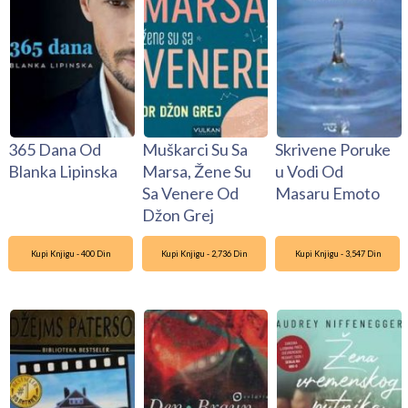
365 Dana Od
Muškarci Su Sa
Skrivene Poruke
Blanka Lipinska
Marsa, Žene Su
u Vodi Od
Sa Venere Od
Masaru Emoto
Džon Grej
Kupi Knjigu - 400 Din
Kupi Knjigu - 2,736 Din
Kupi Knjigu - 3,547 Din