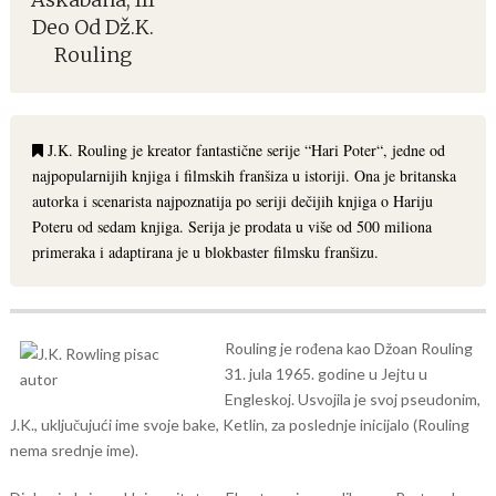
Deo Od Dž.K.
Rouling
J.K. Rouling je kreator fantastične serije “Hari Poter“, jedne od
najpopularnijih knjiga i filmskih franšiza u istoriji. Ona je britanska
autorka i scenarista najpoznatija po seriji dečijih knjiga o Hariju
Poteru od sedam knjiga. Serija je prodata u više od 500 miliona
primeraka i adaptirana je u blokbaster filmsku franšizu.
Rouling je rođena kao Džoan Rouling
31. jula 1965. godine u Jejtu u
Engleskoj. Usvojila je svoj pseudonim,
J.K., uključujući ime svoje bake, Ketlin, za poslednje inicijalo (Rouling
nema srednje ime).