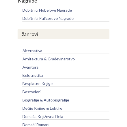
Nagrade
Dobitnici Nobelove Nagrade
Dobitnici Pulicerove Nagrade
žanrovi
Alternativa
Arhitektura & Građevinarstvo
Avantura
Beletristika
Besplatne Knjige
Bestseleri
Biografije & Autobiografije
Dečije Knjige & Lektire
Domaća Književna Dela
Domaći Romani