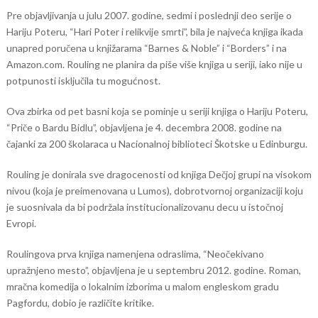
Pre objavljivanja u julu 2007. godine, sedmi i poslednji deo serije o
Hariju Poteru, “Hari Poter i relikvije smrti”, bila je najveća knjiga ikada
unapred poručena u knjižarama “Barnes & Noble” i “Borders” i na
Amazon.com. Rouling ne planira da piše više knjiga u seriji, iako nije u
potpunosti isključila tu mogućnost.
Ova zbirka od pet basni koja se pominje u seriji knjiga o Hariju Poteru,
“Priče o Bardu Bidlu”, objavljena je 4. decembra 2008. godine na
čajanki za 200 školaraca u Nacionalnoj biblioteci Škotske u Edinburgu.
Rouling je donirala sve dragocenosti od knjiga Dečjoj grupi na visokom
nivou (koja je preimenovana u Lumos), dobrotvornoj organizaciji koju
je suosnivala da bi podržala institucionalizovanu decu u istočnoj
Evropi.
Roulingova prva knjiga namenjena odraslima, “Neočekivano
upražnjeno mesto”, objavljena je u septembru 2012. godine. Roman,
mračna komedija o lokalnim izborima u malom engleskom gradu
Pagfordu, dobio je različite kritike.