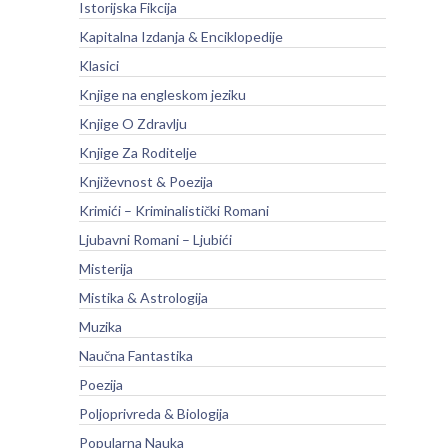
Istorijska Fikcija
Kapitalna Izdanja & Enciklopedije
Klasici
Knjige na engleskom jeziku
Knjige O Zdravlju
Knjige Za Roditelje
Književnost & Poezija
Krimići – Kriminalistički Romani
Ljubavni Romani – Ljubići
Misterija
Mistika & Astrologija
Muzika
Naučna Fantastika
Poezija
Poljoprivreda & Biologija
Popularna Nauka