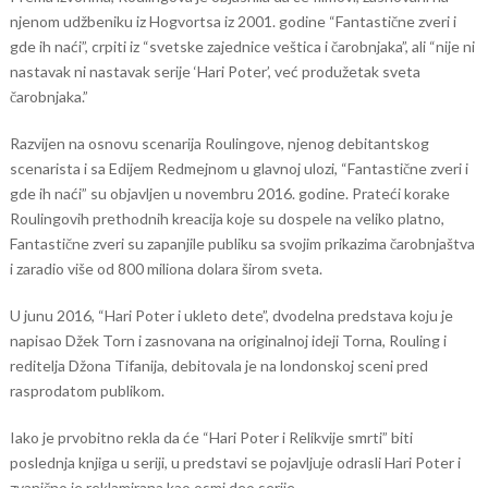
njenom udžbeniku iz Hogvortsa iz 2001. godine “Fantastične zveri i
gde ih naći”, crpiti iz “svetske zajednice veštica i čarobnjaka”, ali “nije ni
nastavak ni nastavak serije ‘Hari Poter’, već produžetak sveta
čarobnjaka.”
Razvijen na osnovu scenarija Roulingove, njenog debitantskog
scenarista i sa Edijem Redmejnom u glavnoj ulozi, “Fantastične zveri i
gde ih naći” su objavljen u novembru 2016. godine. Prateći korake
Roulingovih prethodnih kreacija koje su dospele na veliko platno,
Fantastične zveri su zapanjile publiku sa svojim prikazima čarobnjaštva
i zaradio više od 800 miliona dolara širom sveta.
U junu 2016, “Hari Poter i ukleto dete”, dvodelna predstava koju je
napisao Džek Torn i zasnovana na originalnoj ideji Torna, Rouling i
reditelja Džona Tifanija, debitovala je na londonskoj sceni pred
rasprodatom publikom.
Iako je prvobitno rekla da će “Hari Poter i Relikvije smrti” biti
poslednja knjiga u seriji, u predstavi se pojavljuje odrasli Hari Poter i
zvanično je reklamirana kao osmi deo serije.