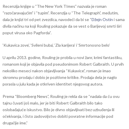
Recenzija knjige u “The New York TImes” nazvala je roman
“razočaravajućim” i “tupim”. Recenzija u “The Telegraph”, međutim,
dala je knjizi tri od pet zvezdica, navodeći da bi se “
Džejn Ostin
i sama
divila načinu na koji Rouling pokazuje da se vest o Barijevoj smrti širi
poput virusa oko Pagforda“.
‘Kukavica zove’, ‘Svileni buba’, ‘Zla karijera’ i ‘Smrtonosno belo’
U aprilu 2013. godine, Rouling je probila u novi žanr, krimi fantastiku,
romanom koji je objavila pod pseudonimom Robert Galbraith. U prvih
nekoliko meseci nakon objavljivanja “Kukavice”, roman je imao
skromnu prodaju i dobio je pozitivne kritike. Prodaja dela je naglo
porasla u julu kada je otkriven identitet njegovog autora.
Prema “Bloomberg News”, Rouling je rekla da se “nadala da ću ovu
tajnu čuvati još malo, jer je biti Robert Galbraith bilo tako
oslobađajuće iskustvo. Bilo je divno objavljivati bez uzbuđenja ili
očekivanja, i čisto zadovoljstvo dobiti povratne informacije pod
drugačije ime.”