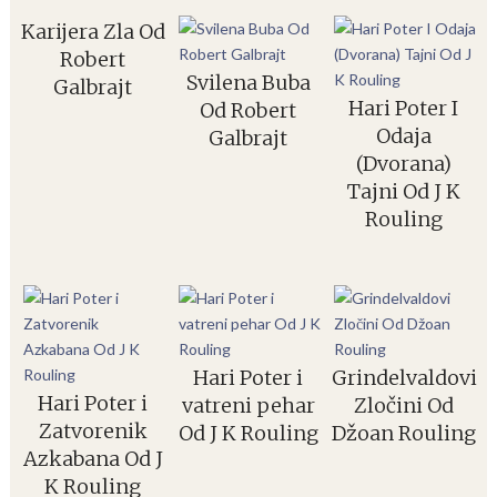
Karijera Zla Od
Robert
Svilena Buba
Galbrajt
Hari Poter I
Od Robert
Odaja
Galbrajt
(Dvorana)
Tajni Od J K
Rouling
Hari Poter i
Grindelvaldovi
Hari Poter i
vatreni pehar
Zločini Od
Zatvorenik
Od J K Rouling
Džoan Rouling
Azkabana Od J
K Rouling