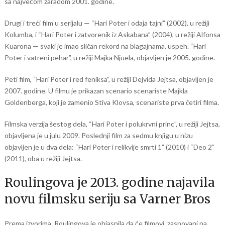
sa najvećom zaradom 2001. godine.
Drugi i treći film u serijalu — “Hari Poter i odaja tajni” (2002), u režiji
Kolumba, i “Hari Poter i zatvorenik iz Askabana” (2004), u režiji Alfonsa
Kuarona — svaki je imao sličan rekord na blagajnama. uspeh. “Hari
Poter i vatreni pehar”, u režiji Majka Njuela, objavljen je 2005. godine.
Peti film, “Hari Poter i red feniksa”, u režiji Dejvida Jejtsa, objavljen je
2007. godine. U filmu je prikazan scenario scenariste Majkla
Goldenberga, koji je zamenio Stiva Klovsa, scenariste prva četiri filma.
Filmska verzija šestog dela, “Hari Poter i polukrvni princ”, u režiji Jejtsa,
objavljena je u julu 2009. Poslednji film za sedmu knjigu u nizu
objavljen je u dva dela: “Hari Poter i relikvije smrti 1” (2010) i “Deo 2”
(2011), oba u režiji Jejtsa.
Roulingova je 2013. godine najavila
novu filmsku seriju sa Varner Bros
Prema izvorima, Roulingova je objasnila da će filmovi, zasnovani na