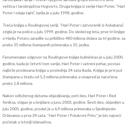
veštica i čarobnjaštva Hogvorts. Druga knjiga iz serije Hari Poter, “Hari
Poter i odaja tajni”, izašla je u julu 1998. godine.
Treća knjiga u Roulingovoj seriji, “Hari Poter i zatvorenik iz Askabana”,
stigla je na police u julu 1999. godine. Do sledećeg leta, prve tri knjige
o Hariju Poteru zaradile su približno 480 miliona dolara za tri godine, sa
preko 35 miliona štampanih primeraka u 35. jezika.
Fenomenalan odgovor na Roulingove knjige kulminirao je u julu 2000.
godine, kada je četvrti tom serije, Hari Poter i vatreni pehar, postao
najbrže prodavana knjiga u poslednja 24 sata ikada. Knjiga je prvi put
štampana u tiražu od 5,3 miliona primeraka, a unapred je naručena
preko 1,8 miliona.
Nakon odloženog datuma objavljivanja, peti deo, Hari Poter i Red
feniksa, stigao je u knjižare u junu 2003. godine. Šesti deo, objavljen u
julu 2005. godine, prodat je u 6,9 miliona primeraka u Sjedinjenim
Državama u prva 24 sata. “Hari Poter i Polukrvni Princ” je bio najveći
početak u istoriji izdavaštva.