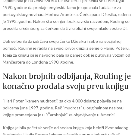
Diplomirala je na Univerzitetu u Ekseteru, i preselila se u Portugal
1990. godine da predaje engleski. Tamo je upoznala i udala se za
portugalskog novinara Horhea Arantesa. Ćerka para, Džesika, rođena
je 1993. godine. Nakon što se njen brak završio razvodom, Rouling se
preselila u Edinburg sa ćerkom da živi u blizini svoje mlađe sestre Di.
Dok se borila da izdržava svoju ćerku Džesiku i sebe na socijalnoj
pomoći, Rouling je radila na svojoj prvoj knjizi iz serije o Hariju Poteru.
Ideja za knjigu joj je navodno pala na pamet dok je putovala vozom od
Mančestera do Londona 1990. godine.
Nakon brojnih odbijanja, Rouling je
konačno prodala svoju prvu knjigu
“Hari Poter i kamen mudrosti”, za oko 4.000 dolara; pojavila se na
policama juna 1997. godine. Reč “mudrost“ u originalnom naslovu
knjige promenjena je u “Čarobnjak“ za objavljivanje u Americi.
Knjiga je bila početak serije od sedam knjiga koja beleži život mladog
čarobnjaka Harija Potera i njegove šarolike grupe kohorti u školi