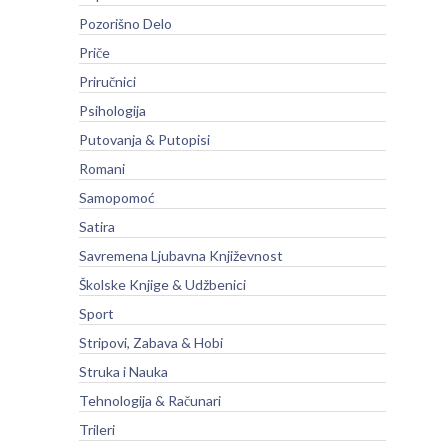
Pozorišno Delo
Priče
Priručnici
Psihologija
Putovanja & Putopisi
Romani
Samopomoć
Satira
Savremena Ljubavna Književnost
Školske Knjige & Udžbenici
Sport
Stripovi, Zabava & Hobi
Struka i Nauka
Tehnologija & Računari
Trileri