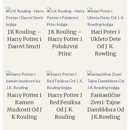
J.K Rouling –
J.K Rouling –
Hari Poter i
Harry Potter i
Harry Potter i
Ukleto Dete
Darovi Smrti
Polukrvni
Od J. K.
Princ
Rowling
Harry Potter i
Harry Potter I
Fantastične
Kamen
Red Feniksa
Zveri: Tajne
Mudrosti Od J
Od J. K.
Dambldora Od
K Rouling
Rouling
J.K.Rowling