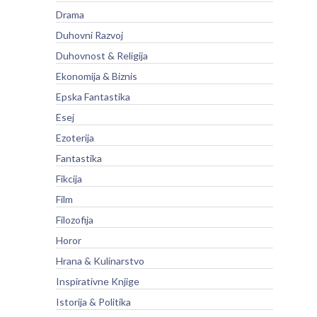
Drama
Duhovni Razvoj
Duhovnost & Religija
Ekonomija & Biznis
Epska Fantastika
Esej
Ezoterija
Fantastika
Fikcija
Film
Filozofija
Horor
Hrana & Kulinarstvo
Inspirativne Knjige
Istorija & Politika