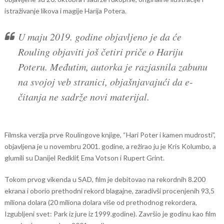
istraživanje likova i magije Harija Potera.
U maju 2019. godine objavljeno je da će
Rouling objaviti još četiri priče o Hariju
Poteru. Međutim, autorka je razjasnila zabunu
na svojoj veb stranici, objašnjavajući da e-
čitanja ne sadrže novi materijal.
Filmska verzija prve Roulingove knjige, “Hari Poter i kamen mudrosti”,
objavljena je u novembru 2001. godine, a režirao ju je Kris Kolumbo, a
glumili su Danijel Redklif, Ema Votson i Rupert Grint.
Tokom prvog vikenda u SAD, film je debitovao na rekordnih 8.200
ekrana i oborio prethodni rekord blagajne, zaradivši procenjenih 93,5
miliona dolara (20 miliona dolara više od prethodnog rekordera,
Izgubljeni svet: Park iz jure iz 1999.godine). Završio je godinu kao film