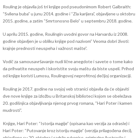
Rouling je objavila još tri knjige pod pseudonimom Robert Galbraith:
“Svilena buba” u junu 2014. godine i “Zla karijera”, objavljene u oktobru
2015. godine, a zatim “Smrtonosno Belo” u septembru 2018. godine.
U aprilu 2015. godine, Roulingin uvodni govor na Harvardu iz 2008.
godine objavljen je u obliku knjige pod nazivom” Veoma dobri životi:
krajnje prednosti neuspeha i važnost mašte”.
Vodič za samousavršavanje nudi lične anegdote i savete o tome kako
da prihvatite neuspeh i iskoristite svoju maštu da biste uspeli. Prihod
od knjige koristi Lumosu, Roulingovoj neprofitnoj dečijoj organizaciji.
Rouling je 2017. godine na svojoj veb stranici objavila da će objaviti
dve nove knjige za izložbu u Britanskoj biblioteci kojom se obeležava
20. godišnjica objavljivanja njenog prvog romana, “Hari Poter i kamen
mudrosti”.
Knjige, Hari Poter: “Istorija magije” (opisana kao verzija za odrasle) i
Hari Poter: “Putovanje kroz istoriju magije” (verzija prilagođena deci),
objavljene su 20. oktobra i sadrže rukopise, originalne ilustracije i