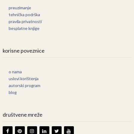
preuzimanje
tehnička podrška
pravila privatnosti
besplatne knjige
korisne poveznice
o nama
uslovi korištenja
autorski program
blog
društvene mreže