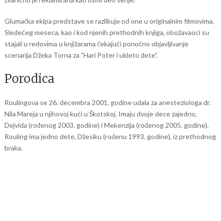
Glumačka ekipa predstave se razlikuje od one u originalnim filmovima.
Sledećeg meseca, kao i kod njenih prethodnih knjiga, obožavaoci su
stajali u redovima u knjižarama čekajući ponoćno objavljivanje
scenarija Džeka Torna za ”Hari Poter i ukleto dete”.
Porodica
Roulingova se 26. decembra 2001. godine udala za anesteziologa dr.
Nila Mareja u njihovoj kući u Škotskoj. Imaju dvoje dece zajedno,
Dejvida (rođenog 2003. godine) i Mekenzija (rođenog 2005. godine).
Rouling ima jedno dete, Džesiku (rođenu 1993. godine), iz prethodnog
braka.