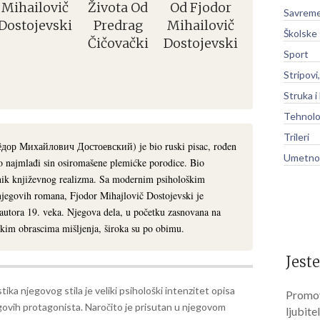
Mihailovič
Života Od
Od Fjodor
Savreme
Dostojevski
Predrag
Mihailovič
Školske
Čičovački
Dostojevski
Sport
Stripovi
Struka i
Tehnolo
Trileri
Фёдор Михайлович Достоевский) je bio ruski pisac, rođen
Umetnos
 najmlađi sin osiromašene plemićke porodice. Bio
avnik književnog realizma. Sa modernim psihološkim
njegovih romana, Fjodor Mihajlovič Dostojevski je
 autora 19. veka. Njegova dela, u početku zasnovana na
fskim obrascima mišljenja, široka su po obimu.
Jeste
tika njegovog stila je veliki psihološki intenzitet opisa
Promov
govih protagonista. Naročito je prisutan u njegovom
ljubite