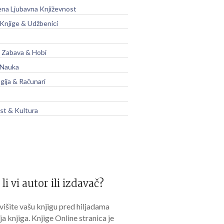
na Ljubavna Književnost
 Knjige & Udžbenici
, Zabava & Hobi
 Nauka
gija & Računari
t & Kultura
 li vi autor ili izdavač?
išite vašu knjigu pred hiljadama
lja knjiga. Knjige Online stranica je