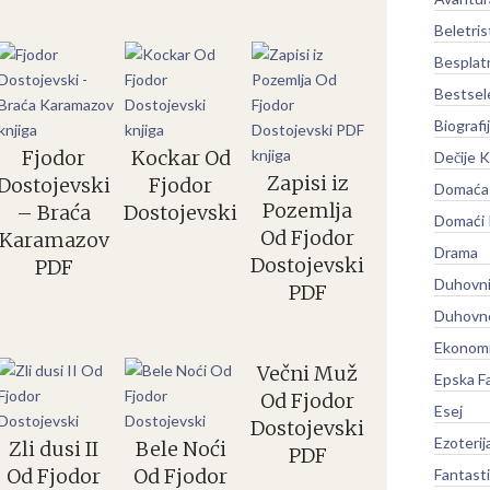
Beletris
Besplat
Bestsel
Biografi
Fjodor
Kockar Od
Dečije K
Zapisi iz
Dostojevski
Fjodor
Domaća 
Pozemlja
– Braća
Dostojevski
Domaći
Od Fjodor
Karamazov
Drama
Dostojevski
PDF
Duhovni
PDF
Duhovno
Ekonomi
Večni Muž
Epska F
Od Fjodor
Esej
Dostojevski
Ezoterij
Zli dusi II
Bele Noći
PDF
Od Fjodor
Od Fjodor
Fantast