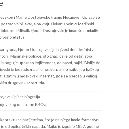
e
jevskog i Marije Dostojevske (ranije Nečajeve). Upisao se
stao vojni lekar, a na kraju i lekar u bolnici Mariinski.
 dobio ime Mihail), Fjodor Dostojevski je imao šest mlađih
do punoletstva.
van grada, Fjodor Dostojevski je najveći deo detinjstva
toriji Mariinske bolnice, što znači da je od detinjstva
 nogu je upoznao književnost, od basni, bajki i Biblije do
vski je bio radoznao i emotivan, ali ne najboljeg fizičkog
at, a zatim u moskovski internat, gde se osećao u velikoj
kim drugovima iz razreda.
ojevskog od strane BBC-a.
 kontaktu sa pacijentima, što je na njega imalo formativni
 je od epileptičkih napada. Majku je izgubio 1837. godine