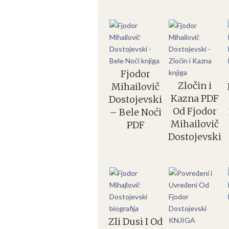
Fjodor
Zločin i
Mihailovič
Kazna PDF
Dostojevski
Od Fjodor
– Bele Noći
Mihailovič
PDF
Dostojevski
Zli Dusi I Od