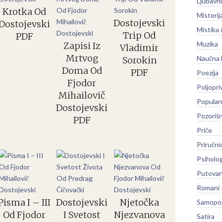
Ljubavni
Krotka Od
Misterij
Dostojevski
Dostojevski
Mistika 
Trip Od
PDF
Muzika
Zapisi Iz
Vladimir
Mrtvog
Naučna 
Sorokin
Doma Od
PDF
Poezija
Fjodor
Poljopri
Mihailovič
Popular
Dostojevski
Pozoriš
PDF
Priče
Priručni
Psiholog
Putovan
Romani
Pisma I – III
Dostojevski
Njetočka
Samopo
Od Fjodor
I Svetost
Njezvanova
Satira