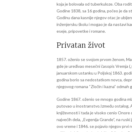
koja je bolovala od tuberkuloze. Oba rodite
Godine 1838, sa 16 godina, počeo je da st
Godinu dana kasnije njegov otac je ubijen
inženjersku školu i mogao je da nastavi kar
eseje, pripovetke i romane.
Privatan život
1857. oženio se svojom prvom ženom, Mar
gde je uređivao mesečni časopis Vremja („vr
januarskom ustanku u Poljskoj 1863. godi
godina borio sa nedostatkom novca, depre
njegovog romana “Zločin i kazna” odmah ga 
Godine 1867. oženio se mnogo godina m
putovao u inostranstvo.Između ostalog, A
književnosti i tada je visoko cenio Onore 
najvećih dela, „Evgenija Grande“, na ruski 
ovo vreme i 1846. se pojavio njegov prvi ro