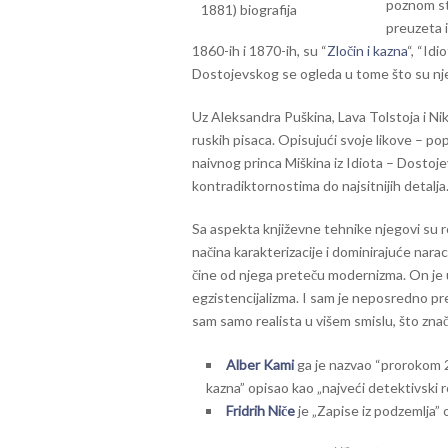
poznom stv
preuzeta i
1860-ih i 1870-ih, su “
Zločin i kazna
“, “Idi
Dostojevskog se ogleda u tome što su nje
Uz Aleksandra Puškina, Lava Tolstoja i Ni
ruskih pisaca. Opisujući svoje likove – po
naivnog princa Miškina iz Idiota – Dostoje
kontradiktornostima do najsitnijih detalja
Sa aspekta književne tehnike njegovi su r
načina karakterizacije i dominirajuće naraci
čine od njega preteču modernizma. On je 
egzistencijalizma. I sam je neposredno pr
sam samo realista u višem smislu, što zna
Alber Kami
ga je nazvao “prorokom 2
kazna” opisao kao „najveći detektivski 
Fridrih Niče
je „Zapise iz podzemlja” 