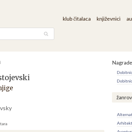
klub čitalaca
književnici
au
aga
Nagrad
i
Dobitni
stojevski
Dobitni
njige
žanrov
evsky
Alternat
Arhitek
tara
Avantur