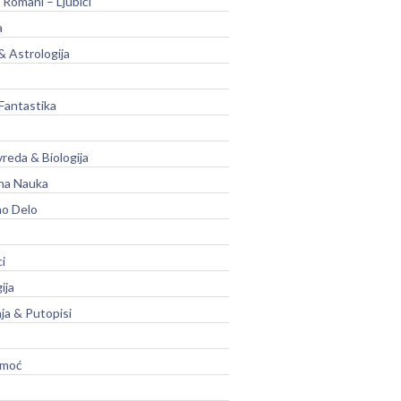
 Romani – Ljubići
a
& Astrologija
Fantastika
vreda & Biologija
na Nauka
no Delo
ci
ija
ja & Putopisi
moć