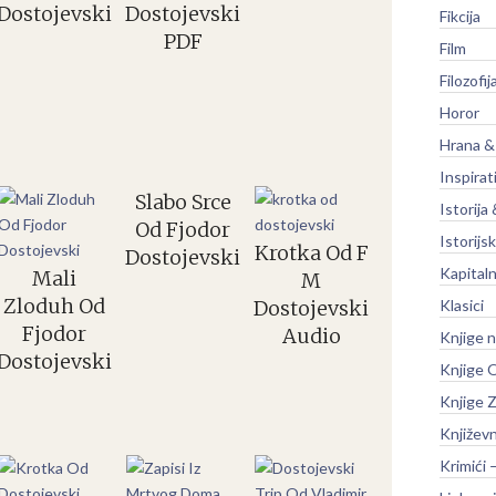
Dostojevski
Dostojevski
Fikcija
PDF
Film
Filozofij
Horor
Hrana &
Inspirat
Slabo Srce
Istorija 
Od Fjodor
Istorijsk
Krotka Od F
Dostojevski
Kapitaln
Mali
M
Zloduh Od
Dostojevski
Klasici
Fjodor
Audio
Knjige 
Dostojevski
Knjige O
Knjige Z
Književ
Krimići 