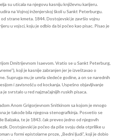
lja su uticala na njegovu kasniju književnu karijeru.
udira na Vojnoj inženjerskoj školi u Sankt Peterburgu.
 od strane kmeta. 1844. Dostojevski je završio vojnu
ijeru u vojsci, koju je odbio da bi počeo kao pisac. Pisao je
ijom Dmitrijevnom Isaevom. Vratio se u Sankt Peterburg,
eme“), koji je kasnije zabranjen jer je izveštavao o
ne. Supruga mu je umrla sledeće godine, a on se narednih
sijom i zavisnošću od kockanja. Uspešno objavljivanje
je svrstalo u red najznačajnijih ruskih pisaca.
lađom Anom Grigorjevnom Snitkinom sa kojom je mnogo
na je takođe bila njegova stenografkinja. Posvetio se
de Balzaka, te je 1843. čak preveo jedno od njegovih
jezik. Dostojevski je počeo da piše svoju dela otprilike u
man u formi epistolarne proze, „Bedni ljudi“, koji je dobio