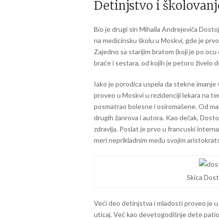
Detinjstvo i školovanj
Bio je drugi sin Mihaila Andrejeviča Dosto
na medicinsku školu u Moskvi, gde je prvo po
Zajedno sa starijim bratom (koji je po ocu
braće i sestara, od kojih je petoro živelo 
Iako je porodica uspela da stekne imanje 
proveo u Moskvi u rezidenciji lekara na teri
posmatrao bolesne i osiromašene. Od malih
drugih žanrova i autora. Kao dečak, Dostoje
zdravlja. Poslat je prvo u francuski intern
meri neprikladnim među svojim aristokrats
Skica Dost
Veći deo detinjstva i mladosti proveo je u
uticaj. Već kao devetogodišnje dete patio