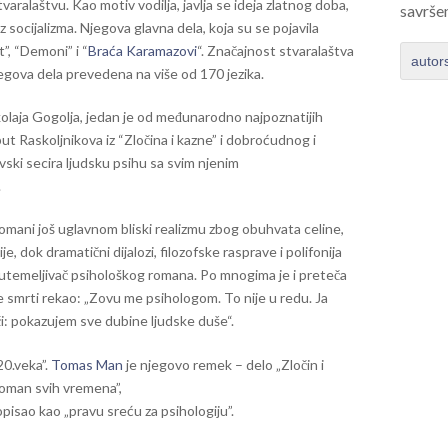
aralaštvu. Kao motiv vodilja, javlja se ideja zlatnog doba,
savrše
z socijalizma. Njegova glavna dela, koja su se pojavila
ot”, “Demoni” i “
Braća Karamazovi
“. Značajnost stvaralaštva
autor
gova dela prevedena na više od 170 jezika.
kolaja Gogolja, jedan je od međunarodno najpoznatijih
put Raskoljnikova iz “Zločina i kazne” i dobroćudnog i
vski secira ljudsku psihu sa svim njenim
.
omani još uglavnom bliski realizmu zbog obuhvata celine,
je, dok dramatični dijalozi, filozofske rasprave i polifonija
utemeljivač psihološkog romana. Po mnogima je i preteča
e smrti rekao: „Zovu me psihologom. To nije u redu. Ja
či: pokazujem sve dubine ljudske duše“.
0.veka”.
Tomas Man
je njegovo remek – delo „Zločin i
roman svih vremena”,
opisao kao „pravu sreću za psihologiju”.