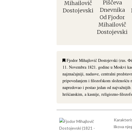
Piščeva
Mihailovič
Dnevnika
Dostojevski
Od Fjodor
Mihailovič
Dostojevski
Fjodor Mihajlovič Dostojevski (rus. 
11. Novembra 1821. godine u Moskvi kao
najznačajniji, nadasve, centralni predst
pripovedanjem i filozofskom složenošću 
napredovao i postao jedan od najvažnijih
hrišćanskim, a kasnije, religiozno-filozo
Karakteris
likova nje