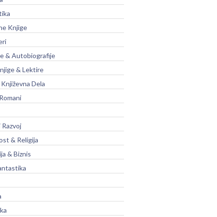
tika
ne Knjige
eri
je & Autobiografije
njige & Lektire
Književna Dela
 Romani
 Razvoj
st & Religija
ja & Biznis
antastika
a
ika