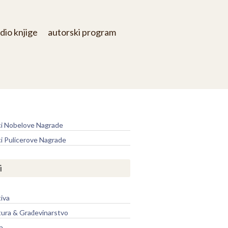
dio knjige
autorski program
e
ci Nobelove Nagrade
ci Pulicerove Nagrade
i
iva
tura & Građevinarstvo
a