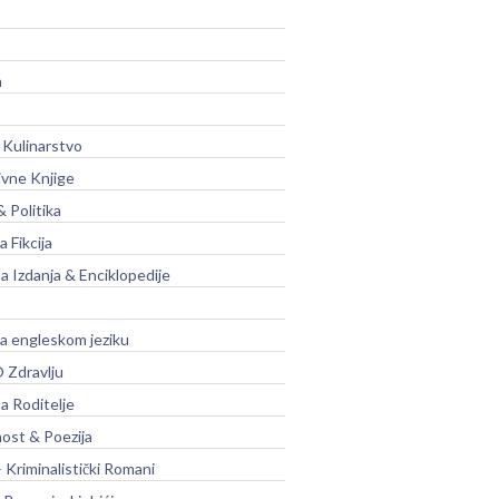
a
 Kulinarstvo
ivne Knjige
& Politika
a Fikcija
a Izdanja & Enciklopedije
na engleskom jeziku
 Zdravlju
a Roditelje
nost & Poezija
– Kriminalistički Romani