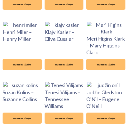
nema na stanju
nema na stanju
nema na stanju
Henri Miler –
Klajv Kasler –
Meri Higins Klark
Henry Miller
Clive Cussler
– Mary Higgins
Clark
nema na stanju
nema na stanju
nema na stanju
Suzan Kolins –
Tenesi Vilijams –
Judžin Gledston
Suzanne Collins
Tennessee
O'Nil – Eugene
Williams
O'Neill
nema na stanju
nema na stanju
nema na stanju