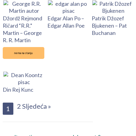
Džordž Rejmond
Edgar Alan Po –
Patrik Džozef
Ričard “R.R.”
Edgar Allan Poe
Bjukenen – Pat
Martin – George
Buchanan
R. R. Martin
nema na stanju
Din Rej Kunc
2
Sljedeća »
1