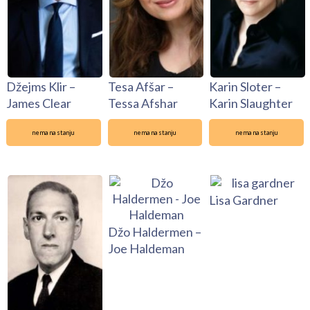
Džejms Klir –
Tesa Afšar –
Karin Sloter –
James Clear
Tessa Afshar
Karin Slaughter
nema na stanju
nema na stanju
nema na stanju
Lisa Gardner
Džo Haldermen –
Joe Haldeman