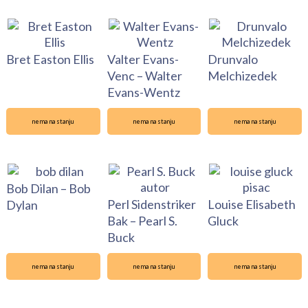
Bret Easton Ellis
Valter Evans-
Drunvalo
Venc – Walter
Melchizedek
Evans-Wentz
nema na stanju
nema na stanju
nema na stanju
Bob Dilan – Bob
Perl Sidenstriker
Louise Elisabeth
Dylan
Bak – Pearl S.
Gluck
Buck
nema na stanju
nema na stanju
nema na stanju