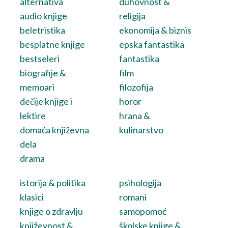
alternativa
duhovnost &
audio knjige
religija
beletristika
ekonomija & biznis
besplatne knjige
epska fantastika
bestseleri
fantastika
biografije &
film
memoari
filozofija
dečije knjige i
horor
lektire
hrana &
domaća književna
kulinarstvo
dela
drama
istorija & politika
psihologija
klasici
romani
knjige o zdravlju
samopomoć
književnost &
školske knjige &