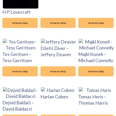
H P Lovecraft
nema na stanju
nema na stanju
nema na stanju
Džefri Diver –
Tes Geritsen –
Majkl Koneli –
Jeffery Deaver
Tess Gerritsen
Michael Connelly
nema na stanju
nema na stanju
nema na stanju
Harlan Coben
Tomas Heris –
Dejvid Baldači –
Thomas Harris
David Baldacci