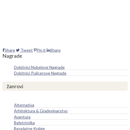
Share
Tweet
Pin it
Share
Nagrade
Dobitnici Nobelove Nagrade
Dobitnici Pulicerove Nagrade
žanrovi
Alternativa
Arhitektura & Građevinarstvo
Avantura
Beletristika
Besplatne Knjige