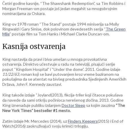
Četiri godine kasnije, “The Shawshank Redemption”, sa Tim Robbins i
Morgan Freeman-om postaje još jedan megahit sa mnogobrojnim
nominacijama za Oskara.
King-ov 1978 roman “The Stand” postaje 1994 miniserija sa Molly
Ringwald i Gary Sinise, dok polovinom devedesetih serija “
The Green
Mile
” postaje film sa Tom Hanks i Michael Clarke Duncan-om.
Kasnija ostvarenja
King nastavlja da pravi i biva umešan u mnoga provokativna
ostvarenja. Direktvo učestvuje u radu na televiziji, pisajući serije
poput “Kingdom Hospital” i “Under the dome”. 2011. Godine izdaje
11/22/63,
roman koji se bavi putovanjem kroz vreme baziranom na
pokušajima da se atentat na bivšeg predsednika Sjedinjenih Američkih
Država, John F. Kennedy zaustavi.
King takođe izdaje “Joyland(2013), fikcija-triler koji čitaoce pokušava
da navede da sami otkriju počinioca nerešenog zločina. 2013. Godine
King iznenađuje publiku izdanjem
Doctor Sleep
sa kojim zauzima
“The
New York Times” bestseller #1 mesto.
Zatim izdaje Mr. Mercedes (2014), uz
Finders Keepers
(2015) i End of
Watch(2016) zaokruživajući svoju krimići trilogiju.