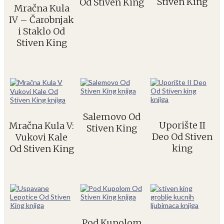
Stiven King
Od Stiven King
Mračna Kula
IV – Čarobnjak
i Staklo Od
Stiven King
Salemovo Od
Uporište II
Mračna Kula V:
Stiven King
Deo Od Stiven
Vukovi Kale
king
Od Stiven King
Pod Kupolom