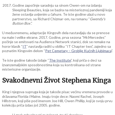
Godine započinje saradnju sa sinom Owen-om na izdanju
Sleeping Beauties, koja se bazira na misterioznoj pandemiji koja
žene ostavlja uvijenim u čahure. Te iste godine ulazi u novo
partnerstvo, sa Richard Chizmar-om, na romanu “
Gwendy's
Button Box”.
U međuvremenu, adaptacije Kingovih dela nastavljaju da se prenose
na male i velike ekrane. 2017. Godine, prva sezona “Mr.Mercedes”
počinje se emitovati na Audience Network stanici, dok se remake na
horor klasik “
IT
” nastavlja raditi u obliku “IT Chapter two”, zajedno sa
poznatim Kingovim delom “
Pet Cemetary – Groblje Kućnih Ljubimaca
”.
Te iste godine takođe izdaje “
The Institute
”, koji priča o deci sa
izvanzemaljskim sposobnostima koja su kontrolisana od strane
misteriozne organizacije.
Svakodnevni Život Stephena Kinga
King i njegova supruga koja je takođe pisac većinu vremena provode u
državama Florida i Maine. Imaju troje dece: Naomi Rachel, Joseph
Hillstrom, koji piše pod imenom Joe Hill, Owen Phillip, koji je svoju prvu
kolekciju priča izdao još 2005. godine.
U znak zahvalnosti za talenat, trud i doprinos