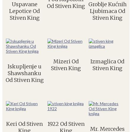
Uspavane
Groblje Kućnih
Od Stiven King
Lepotice Od
Ljubimaca Od
Stiven King
Stiven King
Mizeri Od
Izmaglica Od
Iskupljenje u
Stiven King
Stiven King
Shawshanku
Od Stiven King
Keri Od Stiven
1922 Od Stiven
Mr. Mercedes
King
King