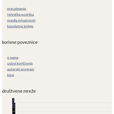
preuzimanje
tehnička podrška
pravila privatnosti
besplatne knjige
korisne poveznice
o nama
uslovi korištenja
autorski program
blog
društvene mreže