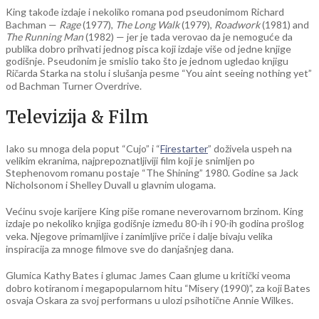
King takođe izdaje i nekoliko romana pod pseudonimom Richard
Bachman —
Rage
(1977),
The Long Walk
(1979),
Roadwork
(1981) and
The Running Man
(1982) — jer je tada verovao da je nemoguće da
publika dobro prihvati jednog pisca koji izdaje više od jedne knjige
godišnje. Pseudonim je smislio tako što je jednom ugledao knjigu
Ričarda Starka na stolu i slušanja pesme “You aint seeing nothing yet”
od Bachman Turner Overdrive.
Televizija & Film
Iako su mnoga dela poput “Cujo” i “
Firestarter
” doživela uspeh na
velikim ekranima, najprepoznatljiviji film koji je snimljen po
Stephenovom romanu postaje “The Shining” 1980. Godine sa Jack
Nicholsonom i Shelley Duvall u glavnim ulogama.
Većinu svoje karijere King piše romane neverovarnom brzinom. King
izdaje po nekoliko knjiga godišnje između 80-ih i 90-ih godina prošlog
veka. Njegove primamljive i zanimljive priče i dalje bivaju velika
inspiracija za mnoge filmove sve do danjašnjeg dana.
Glumica Kathy Bates i glumac James Caan glume u kritički veoma
dobro kotiranom i megapopularnom hitu “Misery (1990)”, za koji Bates
osvaja Oskara za svoj performans u ulozi psihotične Annie Wilkes.