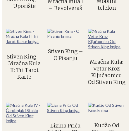
Mobilni
Mračna kula I
Uporište
telefon
– Revolveraš
Stiven King –
Stiven King –
O Pisanju
Mračna Kula:
Mračna Kula
Vetar Kroz
II: Tri Tarot
Ključaonicu
Karte
Od Stiven King
Kudžo Od
Lizina Priča