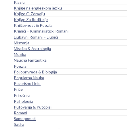
Klasici
Knjige na engleskom jeziku
Knjige O Zdravlju
Knjige Za Roditelje
Književnost & Poezija
Krimići – Kriminalistički Romani
Ljubavni Romani – Ljubići
Misterija
Mistika & Astrologija
Muzika
Naučna Fantastika
Poezija
Poljoprivreda & Biologija
Popularna Nauka
Pozorišno Delo
Priče
Priručnici
Psihologija
Putovanja & Putopisi
Romani
Samopomoć
Satira