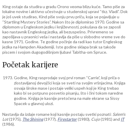
King ostaje da studira u gradu Orono veoma blizu kuće. Tamo piše za
lokalne novine i aktivno učestvuje u studenskoj upravi “tkz. Vladi”. Dok
je još uvek studirao, Kind piše svoju prvu priču, koja se pojavljuje u
“Startling Mystery Stories”. Nakon što je diplomirao 1970. Godine sa
diplomom u Engleskom jeziku i književnosti, pokušava da se zaposli
kao nastavnik Engleskog jezika, ali bezuspešno. Privremeno se
zapošljava u praonici veša i nastavlja da piše u slobodno vreme sve do
kasne 1971. Godine. Te godine počinje da radi kao tutor Engleskog
jezika na Hampden Akademiji. Iste godine sklapa brak sa takođe
piscem i svojom dugogodišnjom ljubavi Tabitha-om Spruce.
Početak karijere
Godine, King rasprodaje svoj prvi roman “Carrie”, koji priča o
zlostavljanoj devojčici koja se sveti na svojim vršnjacima. Knjiga
osvaja široke mase i postaje veliki uspeh koji je King trebao
kako bi se potpuno posvetio pisanju, što i čini tokom naredne
godine. Knjiga je kasnije pretočena na male ekrane sa Sissy
Spacek u glavnoj ulozi.
Nastavlja da izdaje romane koji kasnije postaju svetki poznati:
Salem's
Lot
(1975),
The Shining
(1977),
Firestarter
(1980),
Cujo
(1981) and
IT
(1986).