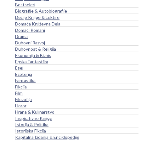
Bestseleri
Biografije & Autobiografije
Dečije Knjige & Lektire
Domaća Književna Dela
Domaći Romani
Drama
Duhovni Razvoj
Duhovnost & Religija
Ekonomija & Biznis
Epska Fantastika
Esej
Ezoterija
Fantastika
Fikcija
Film
Filozofija
Horor
Hrana & Kulinarstvo
Inspirativne Knjige
Istorija & Politika
Istorijska Fikcija
Kapitalna Izdanja & Enciklopedije