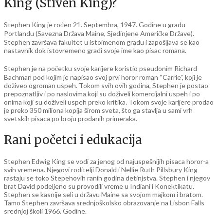
King (Stiven King)?
Stephen King je rođen 21. Septembra, 1947. Godine u gradu
Portlandu (Savezna Država Maine, Sjedinjene Američke Države).
Stephen završava fakultet u istoimenom gradu i zapošljava se kao
nastavnik dok istovremeno gradi svoje ime kao pisac romana.
Stephen je na početku svoje karijere koristio pseudonim Richard
Bachman pod kojim je napisao svoj prvi horor roman “Carrie”, koji je
doživeo ogroman uspeh. Tokom svih ovih godina, Stephen je postao
prepoznatljiv i po naslovima koji su doživeli komercijalni uspeh i po
onima koji su doživeli uspeh preko kritika. Tokom svoje karijere prodao
je preko 350 miliona kopija širom sveta, što ga stavlja u sami vrh
svetskih pisaca po broju prodanih primeraka.
Rani početci i edukacija
Stephen Edwig King se vodi za jenog od najuspešnijih pisaca horor-a
svih vremena. Njegovi roditelji Donald i Nellie Ruth Pillsbury King
rastaju se toko Stepehovih ranih godina detinjstva. Stephen i njegov
brat David podeljeno su provodili vreme u Indiani i Konektikatu.
Stephen se kasnije seli u državu Maine sa svojom majkom i bratom.
Tamo Stephen završava srednjoškolsko obrazovanje na Lisbon Falls
srednjoj školi 1966. Godine.